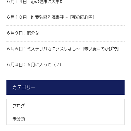
６月１４日：心の健康は大事だ
６月１０日：唯我独断的読書評～『死の同心円』
６月９日：厄介な
６月６日：ミステリバカにクスリなし～『赤い鎧戸のかげで』
６月４日：６月に入って（２）
カテゴリー
ブログ
未分類