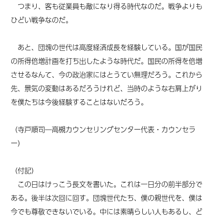
つまり、客も従業員も敵になり得る時代なのだ。戦争よりも
ひどい戦争なのだ。
あと、団塊の世代は高度経済成長を経験している。国が国民
の所得倍増計画を打ち出したような時代だ。国民の所得を倍増
させるなんて、今の政治家にはとうてい無理だろう。これから
先、景気の変動はあるだろうけれど、当時のような右肩上がり
を僕たちは今後経験することはないだろう。
（寺戸順司―高槻カウンセリングセンター代表・カウンセラ
ー）
（付記）
この日はけっこう長文を書いた。これは一日分の前半部分で
ある。後半は次回に回す。団塊世代たち、僕の親世代を、僕は
今でも尊敬できないでいる。中には素晴らしい人もあるし、ど