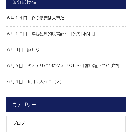
最近の投稿
６月１４日：心の健康は大事だ
６月１０日：唯我独断的読書評～『死の同心円』
６月９日：厄介な
６月６日：ミステリバカにクスリなし～『赤い鎧戸のかげで』
６月４日：６月に入って（２）
カテゴリー
ブログ