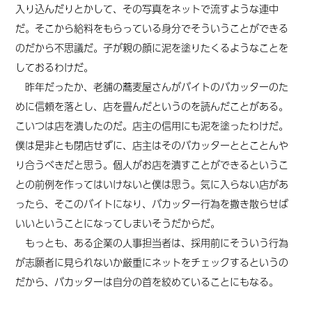
入り込んだりとかして、その写真をネットで流すような連中
だ。そこから給料をもらっている身分でそういうことができる
のだから不思議だ。子が親の顔に泥を塗りたくるようなことを
しておるわけだ。
昨年だったか、老舗の蕎麦屋さんがバイトのバカッターのた
めに信頼を落とし、店を畳んだというのを読んだことがある。
こいつは店を潰したのだ。店主の信用にも泥を塗ったわけだ。
僕は是非とも閉店せずに、店主はそのバカッターととことんや
り合うべきだと思う。個人がお店を潰すことができるというこ
との前例を作ってはいけないと僕は思う。気に入らない店があ
ったら、そこのバイトになり、バカッター行為を撒き散らせば
いいということになってしまいそうだからだ。
もっとも、ある企業の人事担当者は、採用前にそういう行為
が志願者に見られないか厳重にネットをチェックするというの
だから、バカッターは自分の首を絞めていることにもなる。