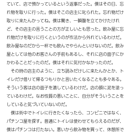
ていて、店で預かっているという返事だった。僕はその日、忘
れ物を取りに行った。僕はそこの店主に叱られた。忘れ物だけ
取りに来たんかってね。僕は驚き、一瞬腹を立てかけたけれ
ど、その店主の言うことの方が正しいとも思った。飲み屋に忘
れ物だけを取りに行くというのが作法から外れているわけだ。
飲み屋なのだから一杯でも飲んでやらんといけないのだ。飲み
屋としては他のお客さんの手前もあるし、それに店の面子にか
かわることだったのだ。僕はそれに気付かなかったのだ。
その時の店主のように、立ち読みだけしに来たんかとか、ト
イレだけ借りて帰るつもりかと言いたくなることも多々ある。
そういう客は店の面子を潰しているわけだ。店の顔に泥を塗っ
ているわけだ。なお性質の悪いことに、自分がそういうことを
していると気づいていないのだ。
僕は街中でトイレに行きたくなったら、コンビニではなく、
パチンコ屋を探す。普通にトイレは使わせてもらえるのだが、
僕はパチンコは打たない。悪いから飲み物を買って、休憩所で