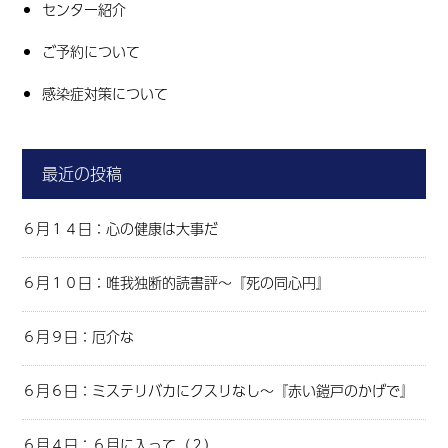
センター紹介
ご予約について
感染症対策について
最近の投稿
６月１４日：心の健康は大事だ
６月１０日：唯我独断的読書評～『死の同心円』
６月９日：厄介な
６月６日：ミステリバカにクスリなし～『赤い鎧戸のかげで』
６月４日：６月に入って（２）