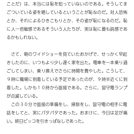
ことだ）は、本当には恥を知っていないのである。そうしてま
ごついている姿を晒しているということが恥なのだ。対人恐怖
とか、それによるひきこもりとか、その姿が恥になるのだ。恥
に人一倍敏感であるそういう人たちが、実は恥に最も鈍感であ
るかもしれない。
さて、朝のワイドショーを見ていたおかげで、せっかく早起
きしたのに、いつもより少し遅く家を出た。電車を一本乗り過
ごしてしまい、乗り換えでさらに時間を費やした。こうして、
９時に職場に到着している予定であったのが、９時半近くに到
着した。しかも１０時から面接である。さらに、留守電ランプ
が点滅している。
この３０分で面接の準備をし、掃除をし、留守電の相手に電
話をしてと、実にバタバタであった。おまけに、今日は足が痛
い。終日ビッコを引きっぱなしであった。