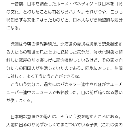
一昔前、日本を調査したルース・ベネディクトは日本を「恥
の文化」と称したことは有名なおハナシ。それが今や、こうも
恥知らずな文化になったものかと、日本人ながら絶望的な気分
になる。
発端は今朝の情報番組だ。北海道の震災被災地で記念撮影す
る人たちの報道を見たときに経験した気分だ。液状化現象で傾
斜した家屋の前で楽しげに記念撮影しているけど、その家で自
分たちの同国人が生活していたのである。同胞に対して、仲間
に対して、よくそういうことができるな。
こういう気分は、過去にはバカッター連中やお騒がせユーチ
ューバー連中のニュースでも経験した。目の前が暗くなる思い
が僕にはする。
日本的な意味での恥とは、そういう姿を晒すところにある。
人前に出るのが恥ずかしくてまごついている子供（これは僕の