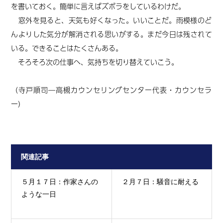
を書いておく。簡単に言えばズボラをしているわけだ。
窓外を見ると、天気も好くなった。いいことだ。雨模様のど
んよりした気分が解消される思いがする。まだ今日は残されて
いる。できることはたくさんある。
そろそろ次の仕事へ、気持ちを切り替えていこう。
（寺戸順司―高槻カウンセリングセンター代表・カウンセラ
ー）
関連記事
５月１７日：作家さんの
２月７日：騒音に耐える
ような一日