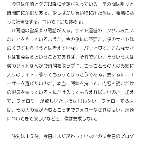
今日は午前と夕方以降に予定が入っている。その間は割りと
時間的に余裕がある。少しばかり買い物に出た他は、職場に篭
って読書をする。ついでに足も休める。
IT関連の営業より電話が入る。サイト運営のコンサルみたい
なことをやっているようだ。今の僕には不要だ。僕のサイトは
広く見てもらおうとは考えていない。パッと見て、こんなサイ
トは御免蒙るということであれば、それでいい。そういう人は
僕のサイトなんかで時間を取らずに、さっさとその人のお気に
入りのサイトに移ってもらってけっこうである。要するに、ユ
ーザーを選びたいのだ。本当に興味を持って、内容を読むだけ
の根気を持っている人にだけ入ってもらえればいいのだ。加え
て、フォロワーが欲しいとも僕は思わない。フォローする人
は、その人の気が済むところまでフォローなされば良い。永遠
についてきて欲しいなどと、僕は要求しない。
時刻は１５時。今日はまだ終わっていないのに今日のブログ