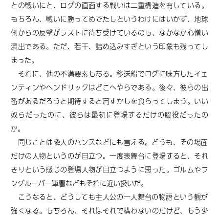
との戦いにと、ログの直面する戦いは二重構造を有している。
もちろん、戦いに勝ってめでたしというわけにはいかず、地球
側からの反撃がラストに待ち受けているのも、なかなか心憎い
演出である。ただ、若干、詰め込みすぎという印象も残ってし
まった。
それに、他の不満要素もある。移送船でログに味方したイェ
ンティンやヘンドリックはどこへやらである。後々、彼らの出
番があるだろうと期待すると肩すかしを食らってしまう。いい
奴らだったのに、彼らは最初に登場するだけの脇役だったの
か。
同じことは隣人のハンスなどにも言える。どうも、その場面
だけの人物というのが目立つ。一度表舞台に登場すると、それ
きりという感じの登場人物が目立つように思った。ゴルムやフ
ングルーバー軍曹などもそれに近い扱いだ。
こうなると、どうしても主人公の一人舞台の物語という観が
強くなる。もちろん、それはそれで構わないのだけど、もう少