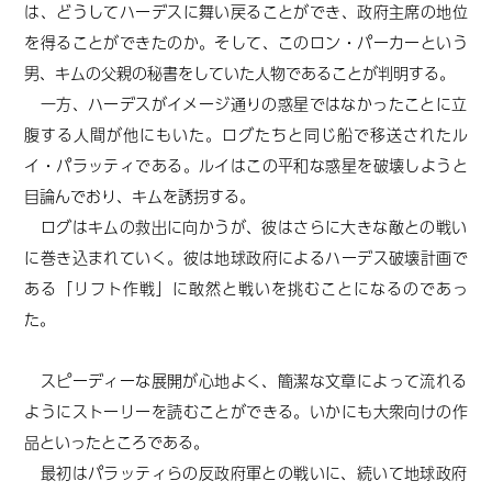
は、どうしてハーデスに舞い戻ることができ、政府主席の地位
を得ることができたのか。そして、このロン・パーカーという
男、キムの父親の秘書をしていた人物であることが判明する。
一方、ハーデスがイメージ通りの惑星ではなかったことに立
腹する人間が他にもいた。ログたちと同じ船で移送されたル
イ・パラッティである。ルイはこの平和な惑星を破壊しようと
目論んでおり、キムを誘拐する。
ログはキムの救出に向かうが、彼はさらに大きな敵との戦い
に巻き込まれていく。彼は地球政府によるハーデス破壊計画で
ある「リフト作戦」に敢然と戦いを挑むことになるのであっ
た。
スピーディーな展開が心地よく、簡潔な文章によって流れる
ようにストーリーを読むことができる。いかにも大衆向けの作
品といったところである。
最初はパラッティらの反政府軍との戦いに、続いて地球政府