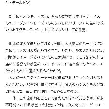
ク・ダールトン）
たまにゃSFでも、と思い、昔読んだ本から本作をチョイス。
あのローダン・シリーズ（あのクソ長いシリーズ）の生みの親
でもあるクラーク･ダールトンのノンシリーズの作品。
地球の罪人が送り込まれる流刑地、囚人惑星のハーデスに新
たに１１人の囚人が送られてきた。しかし、犯罪人だらけの流
刑地からイメージされていたのと大違いで、そこは治安の行き
届いた理想的な惑星だった。彼らには住居と職が与えられ、新
たな住人として迎え入れられたのだ。
囚人の一人ログ・カーターは移送船で知り合った女囚人のキ
ムと結婚し、記者の仕事を獲得する。隣人のハンスとも友好な
関係を築き、彼らは平和な日々を過ごし始める。
一体、この流刑地をここまで変えたのは何者だろうか。脱走
不可能とされる惑星から脱走した唯一の人間ロン・パーカー