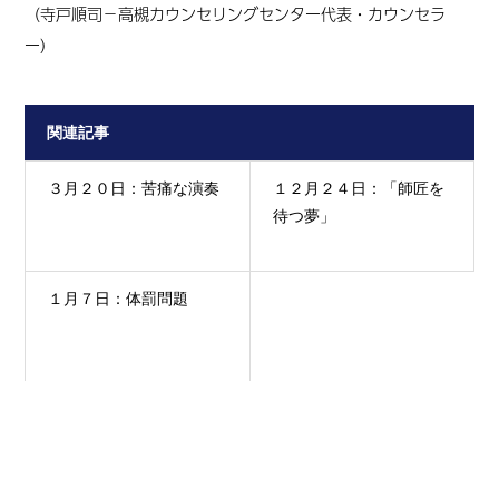
（寺戸順司
－高槻カウンセリングセンター代表・カウンセラ
ー
）
関連記事
３月２０日：苦痛な演奏
１２月２４日：「師匠を
待つ夢」
１月７日：体罰問題