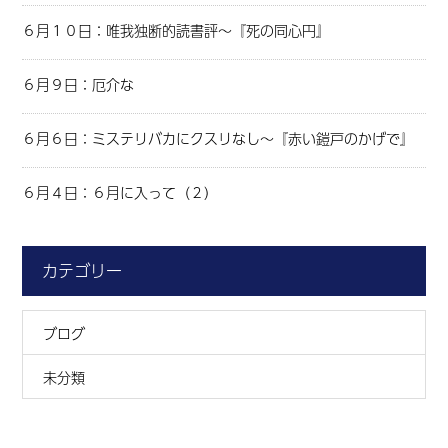
６月１０日：唯我独断的読書評～『死の同心円』
６月９日：厄介な
６月６日：ミステリバカにクスリなし～『赤い鎧戸のかげで』
６月４日：６月に入って（２）
カテゴリー
ブログ
未分類