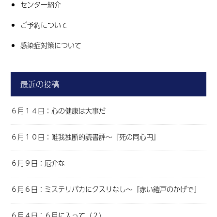
センター紹介
ご予約について
感染症対策について
最近の投稿
６月１４日：心の健康は大事だ
６月１０日：唯我独断的読書評～『死の同心円』
６月９日：厄介な
６月６日：ミステリバカにクスリなし～『赤い鎧戸のかげで』
６月４日：６月に入って（２）