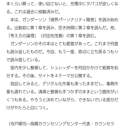
本くらい買って、使い回さないと、充電中にタバコが欲しくな
る。これは過去に経験済みだ。
本は、ガンダーソン「境界パーソナリティ障害」を読み始め
る。出勤前に第１章を読み、空き時間に第２章を読んだ。他、
「考え方の論理」（沢田充茂著）の第１章を読む。
ガンダーソンのその本はとても愛着があって。これまで何度
も読み返したものだ。今回、もう一度、原点に立ち戻るつもり
で読み直している。
室内を少し整頓して、シュレッダーを何回かかけて紙類を処
分する。その後、サイトを４テーマ分公開する。
見回してみると、デジタル化作業も滞ったままだし、事務作
業も遅れている。清掃と整頓も手つかずのままという箇所がい
くつもある。やろうと決めていながら、できないでいる部分だ
けがやたらと目につく。
（寺戸順司―高槻カウンセリングセンター代表・カウンセラ