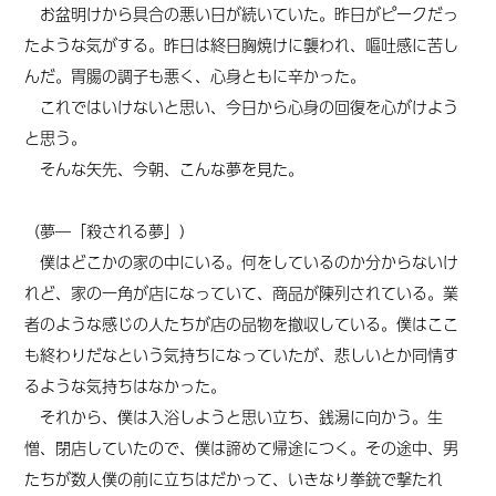
お盆明けから具合の悪い日が続いていた。昨日がピークだっ
たような気がする。昨日は終日胸焼けに襲われ、嘔吐感に苦し
んだ。胃腸の調子も悪く、心身ともに辛かった。
これではいけないと思い、今日から心身の回復を心がけよう
と思う。
そんな矢先、今朝、こんな夢を見た。
（夢―「殺される夢」）
僕はどこかの家の中にいる。何をしているのか分からないけ
れど、家の一角が店になっていて、商品が陳列されている。業
者のような感じの人たちが店の品物を撤収している。僕はここ
も終わりだなという気持ちになっていたが、悲しいとか同情す
るような気持ちはなかった。
それから、僕は入浴しようと思い立ち、銭湯に向かう。生
憎、閉店していたので、僕は諦めて帰途につく。その途中、男
たちが数人僕の前に立ちはだかって、いきなり拳銃で撃たれ