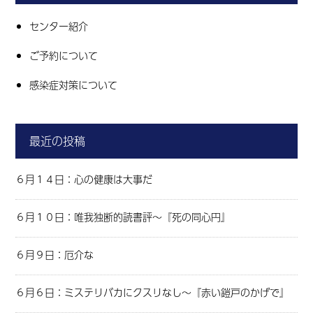
センター紹介
ご予約について
感染症対策について
最近の投稿
６月１４日：心の健康は大事だ
６月１０日：唯我独断的読書評～『死の同心円』
６月９日：厄介な
６月６日：ミステリバカにクスリなし～『赤い鎧戸のかげで』