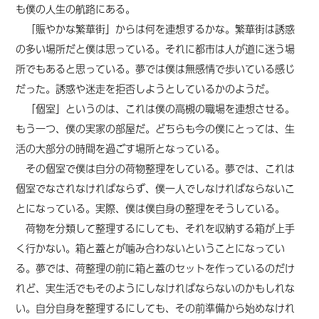
も僕の人生
の
航路
に
ある。
「賑やかな繁華街」からは何を連想するかな。繁華街は誘惑
の多い場所だと僕は思っている。それに都市は人が道に迷う場
所でもあると思っている。夢では僕は無感情で歩いている感じ
だった。誘惑や迷走を拒否しようとしているかのようだ。
「個室」というのは、これは僕の高槻の職場を連想させる。
もう一つ、僕の実家の部屋だ。どちらも今の僕にとっては、生
活の大部分の時間を過ごす場所となっている。
その個室で僕は自分の荷物整理をしている。夢では、これは
個室でなされなければならず、僕一人でしなければならないこ
とになっている。実際、僕は僕自身の整理をそうしている。
荷物を分類して整理するにしても、それを収納する箱が上手
く行かない。箱と蓋とが噛み合わないということになってい
る。夢では、荷整理の前に箱と蓋のセットを作っているのだけ
れど、実生活でもそのようにしなければならないのかもしれな
い。自分自身を整理するにしても、その前準備から始めなけれ