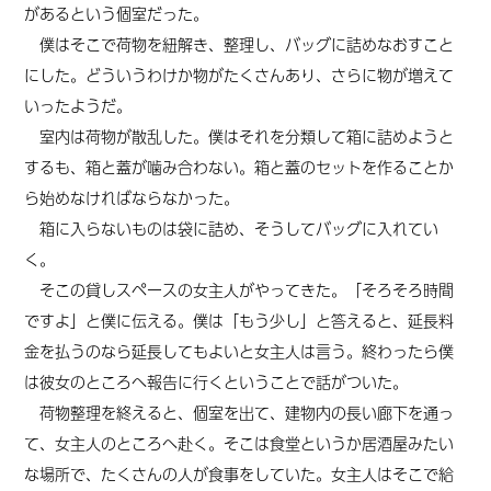
があるという個室だった。
僕はそこで荷物を紐解き、整理し、バッグに詰めなおすこと
にした。どういうわけか物がたくさんあり、さらに物が増えて
いったようだ。
室内は荷物が散乱した。僕はそれを分類して箱に詰めようと
するも、箱と蓋が噛み合わない。箱と蓋のセットを作ることか
ら始めなければならなかった。
箱に入らないものは袋に詰め、そうしてバッグに入れてい
く。
そこの貸しスペースの女主人がやってきた。「そろそろ時間
ですよ」と僕に伝える。僕は「もう少し」と答えると、延長料
金を払うのなら延長してもよいと女主人は言う。終わったら僕
は彼女のところへ報告に行くということで話がついた。
荷物整理を終えると、個室を出て、建物内の長い廊下を通っ
て、女主人のところへ赴く。そこは食堂というか居酒屋みたい
な場所で、たくさんの人が食事をしていた。女主人はそこで給