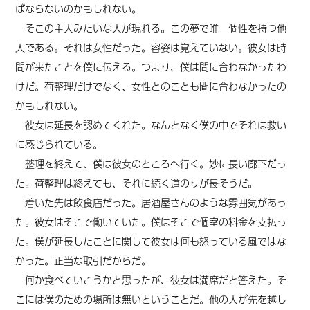
ばならないのかもしれない。
そこの主人みたいな人が現れる。この夢で唯一個性を持つ他
人である。それは女性だった。容姿は覚えていない。彼女は時
間が来たことを僕に伝える。つまり、僕は間に合わなかったわ
けだ。荷整理だけでなく、女性とのことも間に合わなかったの
かもしれない。
彼女は延長を認めてくれた。なんとなく僕の中でそれは救い
に感じられている。
整理を終えて、僕は彼女のところへ行く。妙に長い廊下だっ
た。荷整理は終えても、
それに続く
道のりが長そうだ。
着いた先は飲食店だった。居酒屋さんのような雰囲気があっ
た。彼女はそこで働いていた。僕はそこで個室の料金を支払っ
た。僕が延長したことに関して彼女は何も怒っている風ではな
かった。
正当な取引だからだ。
何か食べていこうかと思ったが、彼女は満席だと答えた。
そ
こには
僕のための場所は無いということだ。他の人が先を越し