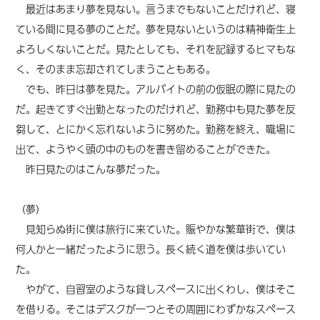
最近はあまり夢を見ない。言うまでもないことだけれど、寝
ている間に見る夢のことだ。夢を見ないというのは精神衛生上
よろしくないことだ。見たとしても、それを記録するヒマもな
く、そのまま忘却されてしまうこともある。
でも、昨日は夢を見た。アルバイトの前の仮眠の際に見たの
だ。起きてすぐ出勤となったのだけれど、勤務中も見た夢を反
芻して、とにかく忘れないように努めた。勤務を終え、職場に
出て、ようやく頭の中のものを書き留めることができた。
昨日見たのはこんな夢だった。
（夢）
見知らぬ街に僕は旅行に来ていた。賑やかな繁華街で、僕は
何人かと一緒だったように思う。長く続く道を僕は歩いてい
た。
やがて、自習室のような貸しスペースに出くわし、僕はそこ
を借りる。そこはデスクが一つとその周囲にわずかなスペース