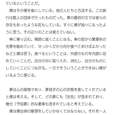
ているということだ。
僕はその場を後にしている。他の人たちと合流する。この旅
行は数人の団体で行ったものだった。夢の最初の方では彼らの
存在もあったような気もしている。すぐに僕が独りになったよ
うに思う。その辺りのことは覚えていない。
車に乗り込む。帰路に就くことになる。車の窓から繁華街の
光景を眺めていて、せっかくだから何か食べておけばよかった
などと僕は思う。食べるということは、外部のものを内部に収
めていくことだ。自分の中に取り入れ、消化し、自分のものに
していくことにつながる。
一方
でそういうことができない僕が
いるように感じる。
夢は心の産物であり、夢見手の心の状態を表してくれている
と僕は考える。そして、どの夢にも「忠告」が含まれており、
幾分「予知夢」的な要素も含まれていると考えている。
僕は僕自身
の
整理をしていかなくてはならない。それを一人