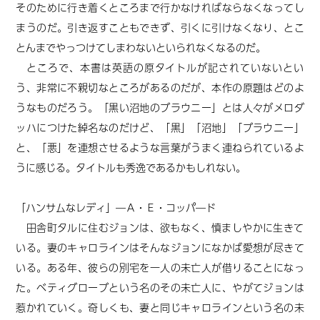
そのために行き着くところまで行かなければならなくなってし
まうのだ。引き返すこともできず、引くに引けなくなり、とこ
とんまでやっつけてしまわないといられなくなるのだ。
ところで、本書は英語の原タイトルが記されていないとい
う、非常に不親切なところがあるのだが、本作の原題はどのよ
うなものだろう。「黒い沼地のブラウニー」とは人々がメロダ
ッハにつけた綽名なのだけど、「黒」「沼地」「ブラウニー」
と、「悪」を連想させるような言葉がうまく連ねられているよ
うに感じる。タイトルも秀逸であるかもしれない。
「ハンサムなレディ」―Ａ・Ｅ・コッパ―ド
田舎町タルに住むジョンは、欲もなく、慎ましやかに生きて
いる。妻のキャロラインはそんなジョンになかば愛想が尽きて
いる。ある年、彼らの別宅を一人の未亡人が借りることになっ
た。ベティグローブという名のその未亡人に、やがてジョンは
惹かれていく。奇しくも、妻と同じキャロラインという名の未