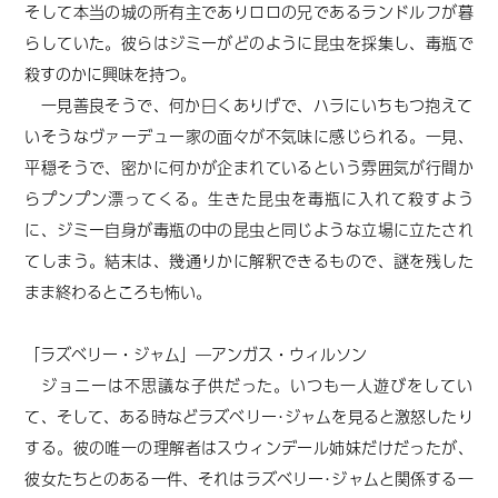
そして本当の城の所有主でありロロの兄であるランドルフが暮
らしていた。彼らはジミーがどのように昆虫を採集し、毒瓶で
殺すのかに興味を持つ。
一見善良そうで、何か曰くありげで、ハラにいちもつ抱えて
いそうなヴァーデュー家の面々が不気味に感じられる。一見、
平穏そうで、密かに何かが企まれているという雰囲気が行間か
らプンプン漂ってくる。生きた昆虫を毒瓶に入れて殺すよう
に、ジミー自身が毒瓶の中の昆虫と同じような立場に立たされ
てしまう。結末は、幾通りかに解釈できるもので、謎を残した
まま終わるところも怖い。
「ラズベリー・ジャム」―アンガス・ウィルソン
ジョニーは不思議な子供だった。いつも一人遊びをしてい
て、そして、ある時などラズベリー･ジャムを見ると激怒したり
する。彼の唯一の理解者はスウィンデール姉妹だけだったが、
彼女たちとのある一件、それはラズベリー･ジャムと関係する一