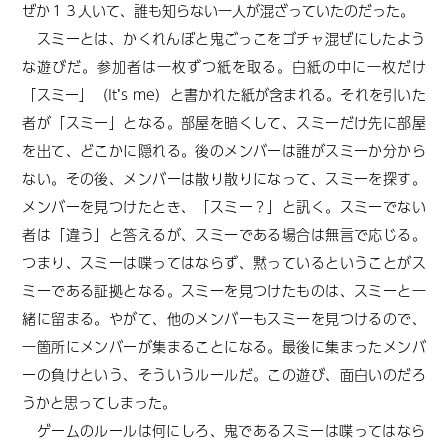
ぜか１３人いて、誰も知らない一人が混ざっていたのだった。
スミーとは、かくれんぼと鬼ごっこをゴチャ混ぜにしたよう
な遊びだ。参加者は一枚ずつ紙を取る。白紙の中に一枚だけ
「スミー」（It
’
s me）と書かれた紙が含まれる。それを引いた
者が「スミー」となる。部屋を暗くして、スミーだけ先に部屋
を出て、どこかに隠れる。後のメンバーは誰がスミーか分から
ない。その後、メンバーは散り散りになって、スミーを探す。
メンバーを見つけたとき、「スミー？」と訊く。スミーでない
者は「違う」と答えるが、スミーである場合は無言で応じる。
つまり、スミーは喋ってはならず、黙っているということがス
ミーである証拠となる。スミーを見つけたものは、スミーと一
緒に留まる。やがて、他のメンバーもスミーを見つけるので、
一箇所にメンバーが集まることになる。最後に集まったメンバ
ーの負けという、そういうルールだ。この遊び、面白いのだろ
うかと思ってしまった。
ゲームのルールは何にしろ、鬼であるスミーは喋ってはなら