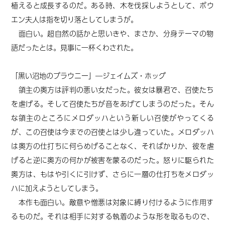
植えると成長するのだ。ある時、木を伐採しようとして、ボウ
エン夫人は指を切り落としてしまうが。
面白い。超自然の話かと思いきや、まさか、分身テーマの物
語だったとは。見事に一杯くわされた。
「黒い沼地のブラウニー」―ジェイムズ・ホッグ
領主の奥方は評判の悪い女だった。彼女は暴君で、召使たち
を虐げる。そして召使たちが音をあげてしまうのだった。そん
な領主のところにメロダッハという新しい召使がやってくる
が、この召使は今までの召使とは少し違っていた。メロダッハ
は奥方の仕打ちに何らめげることなく、そればかりか、彼を虐
げると逆に奥方の何かが被害を蒙るのだった。怒りに駆られた
奥方は、もはや引くに引けず、さらに一層の仕打ちをメロダッ
ハに加えようとしてしまう。
本作も面白い。敵意や憎悪は対象に縛り付けるように作用す
るものだ。それは相手に対する執着のような形を取るもので、