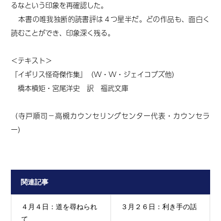
るなという印象を再確認した。
本書の唯我独断的読書評は４つ星半だ。どの作品も、面白く
読むことができ、印象深く残る。
＜テキスト＞
『イギリス怪奇傑作集』（W・W・ジェイコブズ他）
橋本槙矩・宮尾洋史 訳 福武文庫
（寺戸順司－高槻カウンセリングセンター代表・カウンセラ
ー）
関連記事
４月４日：道を尋ねられ
３月２６日：利き手の話
て