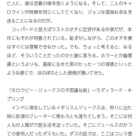
亡人に、彼は恋慕の情を抱くようになる。そして、二人のキャ
ロラインが時期を同じくして亡くなり、ジョンは孤独な余生を
送ることになるのだが。
コッパードと言えばラストのオチに定評がある作家だが、本
作にもそれが用意されている。恥ずかしながら、このオチを僕
はすぐには理解できなかった。でも、ちょっと考えると、なる
ほど、そういうことだったのかと腑に落ちる。ホラーとか幽霊
譚というよりも、善良に生きた男のたった一つの背徳といった
ような感じで、ほのぼのとした感情が湧いてきた。
「モロウビー・ジュークスの不思議な旅」―ラディラード・キ
プリング
インドに滞在しているイギリス人ジュークスは、狩りに出た
時に砂漠のクレーターに馬もろとも落ちてしまう。そこには何
人もの人間が穴居生活を送っていた。そこにジュールスのかつ
ての使用人だったダスもいた。ダスの話では、ここはコレラ患