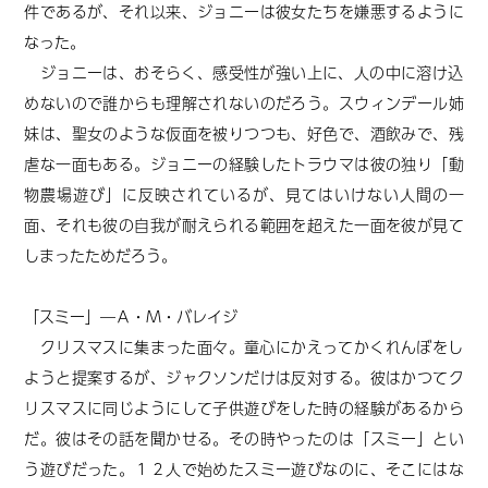
件であるが、それ以来、ジョニーは彼女たちを嫌悪するように
なった。
ジョニーは、おそらく、感受性が強い上に、人の中に溶け込
めないので誰からも理解されないのだろう。スウィンデール姉
妹は、聖女のような仮面を被りつつも、好色で、酒飲みで、残
虐な一面もある。ジョニーの経験したトラウマは彼の独り「動
物農場遊び」に反映されているが、見てはいけない人間の一
面、それも彼の自我が耐えられる範囲を超えた一面を彼が見て
しまったためだろう。
「スミー」―Ａ・Ｍ・バレイジ
クリスマスに集まった面々。童心にかえってかくれんぼをし
ようと提案するが、ジャクソンだけは反対する。彼はかつてク
リスマスに同じようにして子供遊びをした時の経験があるから
だ。彼はその話を聞かせる。その時やったのは「スミー」とい
う遊びだった。１２人で始めたスミー遊びなのに、そこにはな