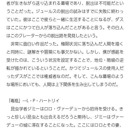
者が生きながら送り込まれる墓場であり、脱出は不可能だとい
うことだった。ジュールスの脱出の試みはすでに失敗に終わっ
ていた。彼はここで彼らと一緒に生活することになるが、ダス
はここにかつて白人が落ち込んだことがあると言う。その白人
はこのクレーターからの脱出路を発見したという。
非常に面白い作品だった。極限状況に落ち込んだ人間を描く
と同時に、謎解きや冒険にも事欠かない。しかし、僕が感銘を
受けたのは、こういう状況を設定することで、地位・階級の逆
転が描かれているということだ。かつてジュールスの使用人だ
ったダスがここでは権威者なのだ。そして、こんな墓場のよう
な場所においても、人間は上下関係を生み出してしまうのだ。
「毒瓶」―L・P・ハートリイ
昆虫学者ジミーはロロ・ヴァーデューから招待を受ける。き
っと珍しい昆虫とも出会えるだろうと期待し、ジミーはヴァー
デューの城に滞在することになった。ここにはロロとその妻、