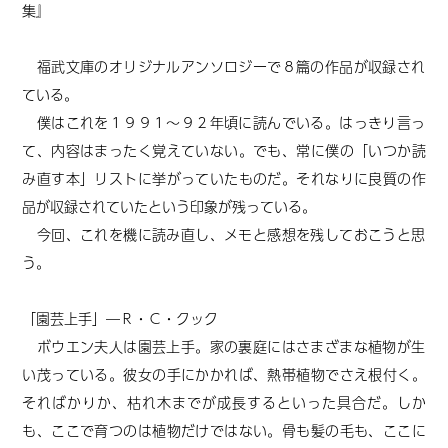
集』
福武文庫のオリジナルアンソロジーで８篇の作品が収録され
ている。
僕はこれを１９９１～９２年頃に読んでいる。はっきり言っ
て、内容はまったく覚えていない。でも、常に僕の「いつか読
み直す本」リストに挙がっていたものだ。それなりに良質の作
品が収録されていたという印象が残っている。
今回、これを機に読み直し、メモと感想を残しておこうと思
う。
「園芸上手」―Ｒ・Ｃ・クック
ボウエン夫人は園芸上手。家の裏庭にはさまざまな植物が生
い茂っている。彼女の手にかかれば、熱帯植物でさえ根付く。
そればかりか、枯れ木までが成長するといった具合だ。しか
も、ここで育つのは植物だけではない。骨も髪の毛も、ここに