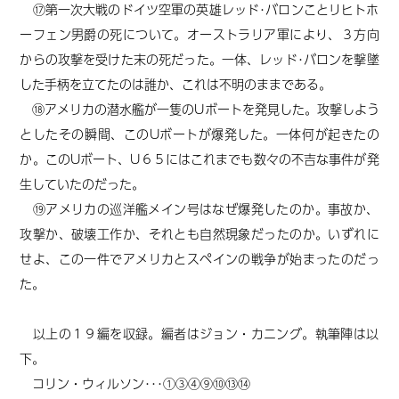
⑰第一次大戦のドイツ空軍の英雄レッド･バロンことリヒトホ
ーフェン男爵の死について。オーストラリア軍により、３方向
からの攻撃を受けた末の死だった。一体、レッド･バロンを撃墜
した手柄を立てたのは誰か、これは不明のままである。
⑱アメリカの潜水艦が一隻のUボートを発見した。攻撃しよう
としたその瞬間、このUボートが爆発した。一体何が起きたの
か。このUボート、U６５にはこれまでも数々の不吉な事件が発
生していたのだった。
⑲アメリカの巡洋艦メイン号はなぜ爆発したのか。事故か、
攻撃か、破壊工作か、それとも自然現象だったのか。いずれに
せよ、この一件でアメリカとスペインの戦争が始まったのだっ
た。
以上の１９編を収録。編者はジョン・カニング。執筆陣は以
下。
コリン・ウィルソン･･･①③④⑨⑩⑬⑭