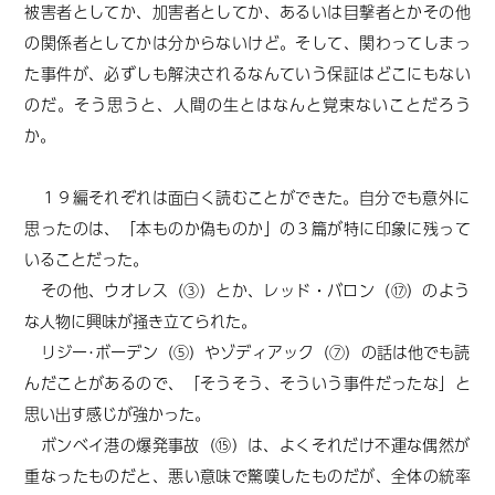
被害者としてか、加害者としてか、あるいは目撃者とかその他
の関係者としてかは分からないけど。そして、関わってしまっ
た事件が、必ずしも解決されるなんていう保証はどこにもない
のだ。そう思うと、人間の生とはなんと覚束ないことだろう
か。
１９編それぞれは面白く読むことができた。自分でも意外に
思ったのは、「本ものか偽ものか」の３篇が特に印象に残って
いることだった。
その他、ウオレス（③）とか、レッド・バロン（⑰）のよう
な人物に興味が掻き立てられた。
リジー･ボーデン（⑤）やゾディアック（⑦）の話は他でも読
んだことがあるので、「そうそう、そういう事件だったな」と
思い出す感じが強かった。
ボンベイ港の爆発事故（⑮）は、よくそれだけ不運な偶然が
重なったものだと、悪い意味で驚嘆したものだが、全体の統率