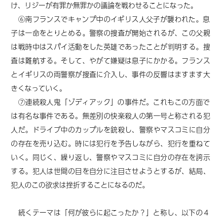
け、リジーが有罪か無罪かの議論を戦わせることになった。
⑥南フランスでキャンプ中のイギリス人父子が襲われた。息
子は一命をとりとめる。警察の捜査が開始されるが、この父親
は戦時中はスパイ活動をした英雄であったことが判明する。捜
査は難航する。そして、やがて嫌疑は息子にかかる。フランス
とイギリスの両警察が捜査に介入し、事件の反響はますます大
きくなっていく。
⑦連続殺人鬼「ゾディアック」の事件だ。これもこの方面で
は有名な事件である。無差別の快楽殺人の第一号と称される犯
人だ。ドライブ中のカップルを銃殺し、警察やマスコミに自分
の存在を売り込む。時には犯行を予告しながら、犯行を重ねて
いく。同じく、繰り返し、警察やマスコミに自分の存在を誇示
する。犯人は世間の目を自分に注目させようとするが、結局、
犯人のこの欲求は挫折することになるのだ。
続くテーマは「何が彼らに起こったか？」と称し、以下の４