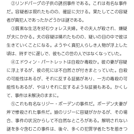
②リンドバーグの子供の誘拐事件である。これは有名な事件
だ。容疑者は現れたものの、確証に欠ける。果たしてこの容疑
者が真犯人であったかどうかは謎である。
③質素な生活を好むウォレス夫婦。その夫人が殺され、嫌疑
が夫にかかる。夫の容疑は晴れたものの、疑いの目の中で彼は
生きていくことになる。ようやく真犯人らしき人物が浮上した
頃は、時すでに遅しで、彼もこの世の人ではなくなっていた。
④エドウィン・バートレットは自殺か毒殺か。彼の妻が容疑
に浮上するが、彼の死には不自然さが付きまとっていた。自殺
の可能性はあるが、それに反する証拠があり、一方の毒殺の可
能性もあるが、やはりそれに反するような証拠もある。かくし
て、事件は未解決のままに。
⑤これも有名なリジー・ボーデンの事件だ。ボーデン夫妻が
斧で惨殺された事件だ。娘のリジーに容疑がかかるが、その場
合、事件の状況からして不自然なところがある。解明されない
謎を多々含むこの事件は、後々、多くの犯罪学者たちを惹きつ