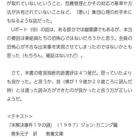
が取れていないということ、危機管理とかその対応で基準や方
法が共有されていないことなど、「悪い」集団心理のお手本に
もなるような話だった。
Uボート（⑱）の話は、ある部分では幽霊譚でもあるが、本当
の要因は乗組員たちの恐怖心ではないだろうかと思う。全員の
恐怖心が不吉な出来事を実現させてしまったのではないかとも
思った（もちろん、確証はないけど）。
さて、本書の唯我独断的読書評は４つ星だ。思っていたより
も良かった。と言うか、昔（僕が１９歳か２０歳ころに読んだ
時）とは違った読み方ができたのが良かったと言う方が正しい
ようだ。
＜テキスト＞
『未解決事件１９の謎』（１９８７）ジョン･カニング編
喜多元子 訳 教養文庫