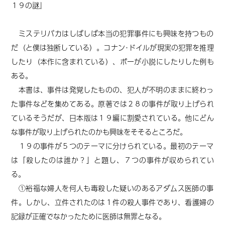
１９の謎』
ミステリバカはしばしば本当の犯罪事件にも興味を持つもの
だ（と僕は独断している）。コナン･ドイルが現実の犯罪を推理
したり（本作に含まれている）、ポーが小説にしたりした例も
ある。
本書は、事件は発覚したものの、犯人が不明のままに終わっ
た事件などを集めてある。原著では２８の事件が取り上げられ
ているそうだが、日本版は１９編に割愛されている。他にどん
な事件が取り上げられたのかも興味をそそるところだ。
１９の事件が５つのテーマに分けられている。最初のテーマ
は「殺したのは誰か？」と題し、７つの事件が収められてい
る。
①裕福な婦人を何人も毒殺した疑いのあるアダムス医師の事
件。しかし、立件されたのは１件の殺人事件であり、看護婦の
記録が正確でなかったために医師は無罪となる。