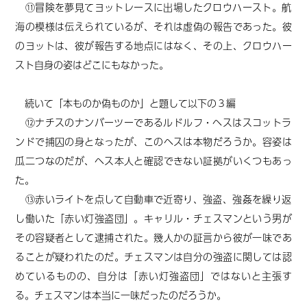
⑪冒険を夢見てヨットレースに出場したクロウハースト。航
海の模様は伝えられているが、それは虚偽の報告であった。彼
のヨットは、彼が報告する地点にはなく、その上、クロウハー
スト自身の姿はどこにもなかった。
続いて「本ものか偽ものか」と題して以下の３編
⑫ナチスのナンバーツーであるルドルフ・ヘスはスコットラ
ンドで捕囚の身となったが、このヘスは本物だろうか。容姿は
瓜二つなのだが、ヘス本人と確認できない証拠がいくつもあっ
た。
⑬赤いライトを点して自動車で近寄り、強盗、強姦を繰り返
し働いた「赤い灯強盗団」。キャリル・チェスマンという男が
その容疑者として逮捕された。幾人かの証言から彼が一味であ
ることが疑われたのだ。チェスマンは自分の強盗に関しては認
めているものの、自分は「赤い灯強盗団」ではないと主張す
る。チェスマンは本当に一味だったのだろうか。