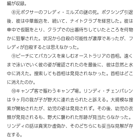
編が収録。
⑧元ボクサーのフレディ・ミルズの謎の死。ボクシング引退
後、彼は中華飯店を、続いて、ナイトクラブを経営した。彼は
車中で仮眠をとり、クラブでの出番待ちしていたところを何物
かに狙撃された。状況から自殺の可能性が濃厚であったが、フ
レディが自殺するとは思えなかった。
⑨ビーチにてバカンスを楽しむオーストラリアの首相。遠く
まで泳いでいく彼の姿が確認されたのを最後に、彼は忽然と水
中に消えた。捜索しても首相は発見されなかった。首相はどこ
に消えたのか。
⑩キャンプ客で賑わうキャンプ場。リンディ・チェンバレン
は９ヶ月の我が子が野犬に連れ去られたと訴える。大規模な捜
索が開始されたが、幼児の姿は発見されず。その後、幼児の衣
類が発見されるも、野犬に襲われた形跡が見当たらなかった。
リンディの話は真実か虚偽か、そのどちらにも妥当な見解が存
在する。