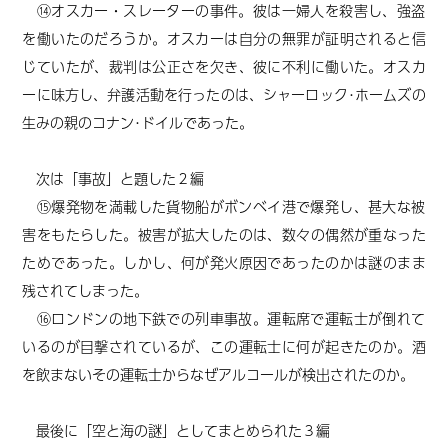
⑭オスカー・スレーターの事件。彼は一婦人を殺害し、強盗
を働いたのだろうか。オスカーは自分の無罪が証明されると信
じていたが、裁判は公正さを欠き、彼に不利に働いた。オスカ
ーに味方し、弁護活動を行ったのは、シャーロック･ホームズの
生みの親のコナン･ドイルであった。
次は「事故」と題した２編
⑮爆発物を満載した貨物船がボンベイ港で爆発し、甚大な被
害をもたらした。被害が拡大したのは、数々の偶然が重なった
ためであった。しかし、何が発火原因であったのかは謎のまま
残されてしまった。
⑯ロンドンの地下鉄での列車事故。運転席で運転士が倒れて
いるのが目撃されているが、この運転士に何が起きたのか。酒
を飲まないその運転士からなぜアルコールが検出されたのか。
最後に「空と海の謎」としてまとめられた３編