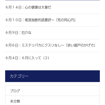
６月１４日：心の健康は大事だ
６月１０日：唯我独断的読書評～『死の同心円』
６月９日：厄介な
６月６日：ミステリバカにクスリなし～『赤い鎧戸のかげで』
６月４日：６月に入って（２）
カテゴリー
ブログ
未分類