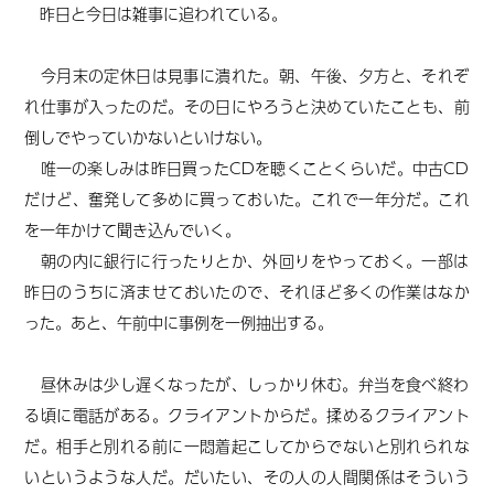
昨日と今日は雑事に追われている。
今月末の定休日は見事に潰れた。朝、午後、夕方と、それぞ
れ仕事が入ったのだ。その日にやろうと決めていたことも、前
倒しでやっていかないといけない。
唯一の楽しみは昨日買ったCDを聴くことくらいだ。中古CD
だけど、奮発して多めに買っておいた。これで一年分だ。これ
を一年かけて聞き込んでいく。
朝の内に銀行に行ったりとか、外回りをやっておく。一部は
昨日のうちに済ませておいたので、それほど多くの作業はなか
った。あと、午前中に事例を一例抽出する。
昼休みは少し遅くなったが、しっかり休む。弁当を食べ終わ
る頃に電話がある。クライアントからだ。揉めるクライアント
だ。相手と別れる前に一悶着起こしてからでないと別れられな
いというような人だ。だいたい、その人の人間関係はそういう