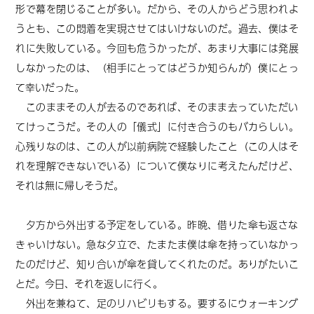
形で幕を閉じることが多い。だから、その人からどう思われよ
うとも、この悶着を実現させてはいけないのだ。過去、僕はそ
れに失敗している。今回も危うかったが、あまり大事には発展
しなかったのは、（相手にとってはどうか知らんが）僕にとっ
て幸いだった。
このままその人が去るのであれば、そのまま去っていただい
てけっこうだ。その人の「儀式」に付き合うのもバカらしい。
心残りなのは、この人が以前病院で経験したこと（この人はそ
れを理解できないでいる）について僕なりに考えたんだけど、
それは無に帰しそうだ。
夕方から外出する予定をしている。昨晩、借りた傘も返さな
きゃいけない。急な夕立で、たまたま僕は傘を持っていなかっ
たのだけど、知り合いが傘を貸してくれたのだ。ありがたいこ
とだ。今日、それを返しに行く。
外出を兼ねて、足のリハビリもする。要するにウォーキング