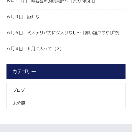
６月１０日：唯我独断的読書評～『死の同心円』
６月９日：厄介な
６月６日：ミステリバカにクスリなし～『赤い鎧戸のかげで』
６月４日：６月に入って（２）
カテゴリー
ブログ
未分類