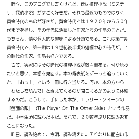
時々、このブログでも書くけれど、僕は推理小説（ミステ
リ、探偵小説）がすごく好きだ。それも最近のものではなく、
黄金時代のものが好きだ。黄金時代とは１９２０年から５０年
代までを指し、その年代に活躍した作家たちの作品のことだ。
もちろん、僕の個人的な趣味による分類である。これは第二期
黄金時代で、第一期は１９世紀後半頃の短編中心の時代だ。こ
の時代の作家、作品も好きである。
さて、実家にはその時代の推理小説が数百冊ある。何か読み
たいと思い、本棚を見回す。本の背表紙をずーっと追っていく
と、「おっ！」という一冊に行き当たる。何か、本の方から
「わたしを読んで」と訴えてくるのが聞こえるかのように体験
するのだ。こうして、手にした本が、エラリー・クイーンの
『盤面の敵』（The Player On The Other Side）という作品
だ。中学生頃に読んだ本だ。それで、２０数年ぶりに読み返す
ことになった。
昨日、読み始めて、今朝、読み終えた。それなりに面白い作