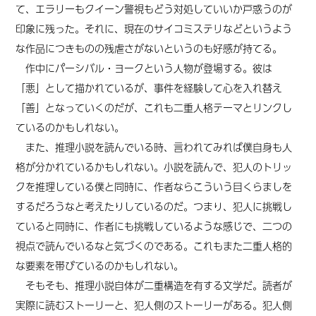
て、エラリーもクイーン警視もどう対処していいか戸惑うのが
印象に残った。それに、現在のサイコミステリなどというよう
な作品につきものの残虐さがないというのも好感が持てる。
作中にパーシバル・ヨークという人物が登場する。彼は
「悪」として描かれているが、事件を経験して心を入れ替え
「善」となっていくのだが、これも二重人格テーマとリンクし
ているのかもしれない。
また、推理小説を読んでいる時、言われてみれば僕自身も人
格が分かれているかもしれない。小説を読んで、犯人のトリッ
クを推理している僕と同時に、作者ならこういう目くらましを
するだろうなと考えたりしているのだ。つまり、犯人に挑戦し
ていると同時に、作者にも挑戦しているような感じで、二つの
視点で読んでいるなと気づくのである。これもまた二重人格的
な要素を帯びているのかもしれない。
そもそも、推理小説自体が二重構造を有する文学だ。読者が
実際に読むストーリーと、犯人側のストーリーがある。犯人側