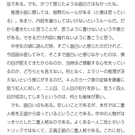
品である。でも、かつて感じたような面白さはなかったな。
推理小説に関しては、暗黙のルールがある（と僕は思ってい
る）。あまり、内容を漏らしてはいけないというルールだ。だ
から書きたいと思うことが、思うように書けないという不便さ
がある。できるだけ内容に触れないように書こうと思う。
中学生の頃に読んだ時、すごく面白いと感じたのだけれど、
今回読み直してみて、そこまで面白いと感じなかったのは、僕
の目が肥えてきたからなのか、当時ほど感動する心を失ってい
るのか、どちらとも言えない。何となく、エラリーの推理が冴
えないという感じがするのだ。４人のヨーク家の従妹を順番に
狙う犯人に対して、二人目、三人目の犯行を許し、危うく四人
目が成功してしまうというのは、何とも後味が悪い。
でも、面白い点もある。珍しいことであるが、本作では二重
人格を正面から扱っているということである。作中の人物がは
っきりとした二重人格なのである。よくある一人二役とかいう
トリックではなくて、正真正銘の二重人格である。これに対し