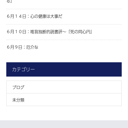
る』
６月１４日：心の健康は大事だ
６月１０日：唯我独断的読書評～『死の同心円』
６月９日：厄介な
カテゴリー
ブログ
未分類