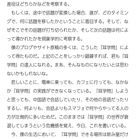
進役はどちらかなどを考察する。
もしくは、途中で話題が変換した場合、誰が、どのタイミン
グで、何に話題を移したかということに着目する。そして、な
ぜそこでその話題が打ち切られたか、そして次の話題は何によ
って導かれたかを現象学的に考察する。
僕のブログやサイト原稿の多くは、こうした「耳学問」によ
って得たものだ。上記のことをしっかり鍛錬すれば、君も「耳
学問」の達人になれる。まあ、そんなものになりたいとは思わ
ないかもしれないな。
悲しいことに、電車に乗っても、カフェに行っても、なかな
か「耳学問」の実践ができなくなっている。「耳学問」しよう
と思っても、中国語で会話していたり、その他の言語だったり
するし、何よりも、会話よりもスマフォで何やらやってる人の
方が圧倒的に多いためだ。このままでは「耳学問」の世界が衰
退してしまうという危機感を覚え、今日、これを書いている。
今、僕の生活において、「耳学問」できる場所は飲み屋だけ