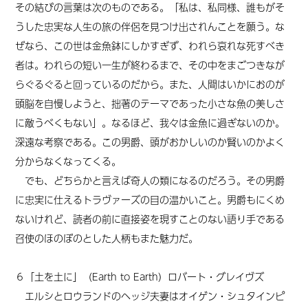
その結びの言葉は次のものである。「私は、私同様、誰もがそ
うした忠実な人生の旅の伴侶を見つけ出されんことを願う。な
ぜなら、この世は金魚鉢にしかすぎず、われら哀れな死すべき
者は。われらの短い一生が終わるまで、その中をまごつきなが
らぐるぐると回っているのだから。また、人間はいかにおのが
頭脳を自慢しようと、拙著のテーマであった小さな魚の美しさ
に敵うべくもない」。なるほど、我々は金魚に過ぎないのか。
深遠な考察である。この男爵、頭がおかしいのか賢いのかよく
分からなくなってくる。
でも、どちらかと言えば奇人の類になるのだろう。その男爵
に忠実に仕えるトラヴァーズの目の温かいこと。男爵もにくめ
ないけれど、読者の前に直接姿を現すことのない語り手である
召使のほのぼのとした人柄もまた魅力だ。
６「土を土に」（Earth to Earth）ロバート・グレイヴズ
エルシとロウランドのヘッジ夫妻はオイゲン・シュタインピ