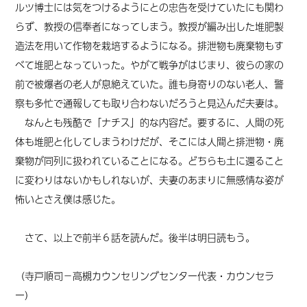
ルツ博士には気をつけるようにとの忠告を受けていたにも関わ
らず、教授の信奉者になってしまう。教授が編み出した堆肥製
造法を用いて作物を栽培するようになる。排泄物も廃棄物もす
べて堆肥となっていった。やがて戦争がはじまり、彼らの家の
前で被爆者の老人が息絶えていた。誰も身寄りのない老人、警
察も多忙で通報しても取り合わないだろうと見込んだ夫妻は。
なんとも残酷で「ナチス」的な内容だ。要するに、人間の死
体も堆肥と化してしまうわけだが、そこには人間と排泄物・廃
棄物が同列に扱われていることになる。どちらも土に還ること
に変わりはないかもしれないが、夫妻のあまりに無感情な姿が
怖いとさえ僕は感じた。
さて、以上で前半６話を読んだ。後半は明日読もう。
（寺戸順司－高槻カウンセリングセンター代表・カウンセラ
ー）