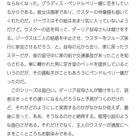
ならなくなった。グラディス・ペンドルベリー嬢に恋をしてい
るからである。彼女は画家であり、ウスターの肖像画も描いて
くれたのだ。ジーヴスはその絵はあまり気に入っていないよう
だけど。ウスターの話を伺って、ダーリア叔母さんは賭けをす
る。ジーヴスは二人の結婚を中止させ、ウスターをクルーズ旅
行に参加させるだろう、と。叔母の元から去り、家に戻ったウ
スターだが、彼の留守中に家の前で交通事故があったことを知
らされる。車に轢かれた男に空き室のベッドを提供していると
いうのだが、その運転手がこともあろうにペンドルベリー嬢だ
ったのだ。
このシリーズは面白い。ダーリア叔母さんが賭けをして、読
者はきっとその通りになるんだろうなと予測がつくのだけれ
ど、それがどのようにして実現するのかがなかなか見えず、最
後に至って、ああ、そうなるのかと納得する。推理小説のよう
な面白さがある。それだけでなく、主人のウスターが適度にへ
まをこくところもお馴染みである。