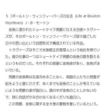
５「ボールトン・ウィンフィーバーズの生活（Life at Boulton
Wynfeves）J・B・モートン
金魚に憑かれたショートケイク男爵に仕える召使トラヴァー
ズが、そのボールトン・ウィンフィーヴァーズ邸で過ごした
日々の思い出という回想形式で構成されている作品。
トラヴァーズはそこで水族館主任管理人という地位を得てい
た。彼の仕事の一つはショートケイク男爵の金魚の数を数える
というものだった。それぞれの部屋に金魚鉢があり、金魚が泳
いでいる。
男爵の金魚熱は生涯冷めることなく、周囲の人たちと悶着が
起きようと意に介さず、あくまでも金魚のことしか考えていな
いような男爵の姿が面白い。頭の中が金魚のことしかないの
で、時に会話がかみ合わなくなるくだりも面白い。
この男爵、金魚に関する全８巻の書物を著しているという。