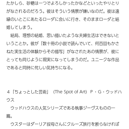
たかしら、砂糖は一つでよろしかったかなどといったやりとり
がなされるのだろう。彼はそういう情景が嫌いなのだ。彼は遠
縁のいとこにあたるローダに会いに行き、そのままローダと結
婚してしまう。
結局、理想の結婚、思い描いたような夫婦生活はできないと
いうことか。彼が「数十冊の小説で読んでいて、何百回もかさ
ねた実生活の体験からその描写」がなされたあの情景が、彼に
とっても同じように現実になってしまうのだ。ユニークな作品
であると同時に侘しい気持ちになる。
４「ちょっとした芸術」（The Spot of Art）Ｐ・Ｇ・ウッドハ
ウス
ウッドハウスの人気シリーズである執事ジーヴスものの一
篇。
ウスターはダーリア叔母さんにクルーズ旅行を断らなければ