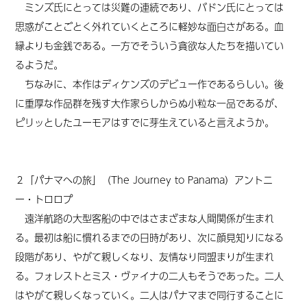
ミンズ氏にとっては災難の連続であり、バドン氏にとっては
思惑がことごとく外れていくところに軽妙な面白さがある。血
縁よりも金銭である。一方でそういう貪欲な人たちを描いてい
るようだ。
ちなみに、本作はディケンズのデビュー作であるらしい。後
に重厚な作品群を残す大作家らしからぬ小粒な一品であるが、
ピリッとしたユーモアはすでに芽生えていると言えようか。
２「パナマへの旅」（The Journey to Panama）アントニ
ー・トロロプ
遠洋航路の大型客船の中ではさまざまな人間関係が生まれ
る。最初は船に慣れるまでの日時があり、次に顔見知りになる
段階があり、やがて親しくなり、友情なり同盟まりが生まれ
る。フォレストとミス・ヴァイナの二人もそうであった。二人
はやがて親しくなっていく。二人はパナマまで同行することに