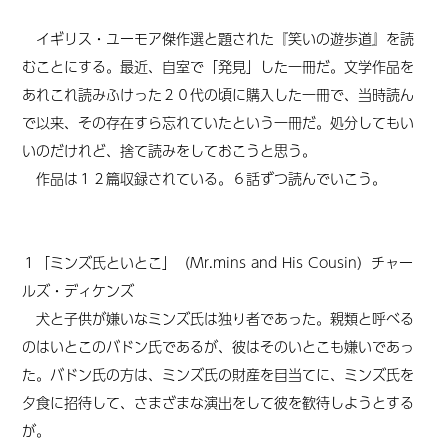
イギリス・ユーモア傑作選と題された『笑いの遊歩道』を読
むことにする。最近、自室で「発見」した一冊だ。文学作品を
あれこれ読みふけった２０代の頃に購入した一冊で、当時読ん
で以来、その存在すら忘れていたという一冊だ。処分してもい
いのだけれど、捨て読みをしておこうと思う。
作品は１２篇収録されている。６話ずつ読んでいこう。
１「ミンズ氏といとこ」（Mr.mins and His Cousin）チャー
ルズ・ディケンズ
犬と子供が嫌いなミンズ氏は独り者であった。親類と呼べる
のはいとこのバドン氏であるが、彼はそのいとこも嫌いであっ
た。バドン氏の方は、ミンズ氏の財産を目当てに、ミンズ氏を
夕食に招待して、さまざまな演出をして彼を歓待しようとする
が。