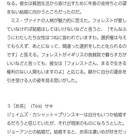
なる。彼女は貧困生活から抜け出すために年長の金持ちとの望
まない結婚に向かうところだったのだ。
ミス・ヴァイナの人柄が魅力的に思えた。フォレストが愛し
ていなければ結婚はしてはいけないなどと言うと、「そんなふ
うにわたしたち女性はつねに扱われていますわ。選択権は与え
てもらえず、あとになって、間違った選択をしたと叱られるの
です」と答える。フォレストがイギリスの救貧院で暮らす方が
いいなどと言っても、彼女は「フォレストさん、まるで生きる
権利のない人間もいますのよ」と応じる。静かに自分の運命を
引き受ける人の姿を見る思いがした。
３「お茶」（Tea）サキ
ジェイムズ・カシャット＝プリンスキーは自分もいつか結婚す
るだろうと信じていたが、それが現実のものになろうとした。
ジョーアンとの結婚だ。結婚すると、お茶は濃いめが好きだっ