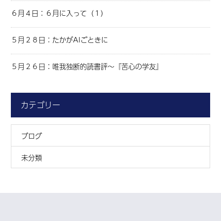
６月４日：６月に入って（１）
５月２８日：たかがAIごときに
５月２６日：唯我独断的読書評～『苦心の学友』
カテゴリー
ブログ
未分類