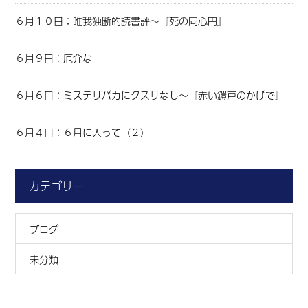
６月１０日：唯我独断的読書評～『死の同心円』
６月９日：厄介な
６月６日：ミステリバカにクスリなし～『赤い鎧戸のかげで』
６月４日：６月に入って（２）
カテゴリー
ブログ
未分類