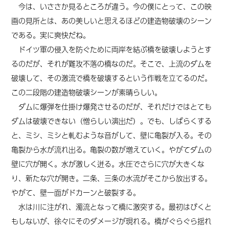
今は、いささか見るところが違う。今の僕にとって、この映
画の見所とは、あの美しいと思えるほどの建造物破壊のシーン
である。実に爽快だね。
ドイツ軍の侵入を防ぐために両岸を結ぶ橋を破壊しようとす
るのだが、それが難攻不落の橋なのだ。そこで、上流のダムを
破壊して、その激流で橋を破壊するという作戦を立てるのだ。
この二段階の建造物破壊シーンが素晴らしい。
ダムに爆弾を仕掛け爆発させるのだが、それだけではとても
ダムは破壊できない（憎らしい演出だ）。でも、しばらくする
と、ミシ、ミシと軋むような音がして、壁に亀裂が入る。その
亀裂から水が流れ出る。亀裂の数が増えていく。やがてダムの
壁に穴が開く。水が激しく迸る。水圧でさらに穴が大きくな
り、新たな穴が開き。二条、三条の水流がそこから放出する。
やがて、壁一面がドカーンと破裂する。
水は川に注がれ、濁流となって橋に激突する。最初はびくと
もしないが、徐々にそのダメージが現れる。橋がぐらぐら揺れ