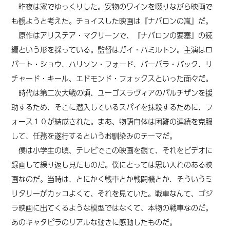
昨夜は家でゆっくりした。安物のワインを啜りながら映画で
も観ようと考えた。チョイスした映画は『ナバロンの嵐』だ。
原作はアリステア・マクリーンで、『ナバロンの要塞』の続
編という形を採っている。監督はガイ・ハミルトン。主演はロ
バート・ショウ、ハリソン・フォード、バーバラ・バック、リ
チャード・キール、エドモンド・フォックスといった面々だ。
時代は第二次大戦の頃、ユーゴスラヴィアのパルチザンを援
助するため、そこに潜入しているスパイを抹殺するために、フ
ォース１０が結成された。まあ、物語自体は困難の連続を克服
して、任務を遂行するというお馴染みのテーマだ。
僕は小学生の頃、テレビでこの映画を観て、それをビデオに
録画して繰り返し見たものだ。僕にとっては思い入れのある映
画なのだ。当時は、とにかく戦車とか戦闘機とか、そういうミ
リタリーがカッコよくて、それを見ていた。戦車なんて、ゴジ
ラ映画に出てくるような模型ではなくて、本物の戦車なのだ。
あのキャタピラのリアルな動きに感動したものだ。