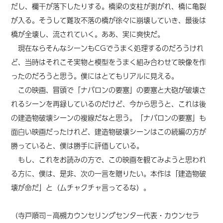
だし、欄干が落下したりする。橋梁の支柱が剥がれ、橋に亀裂
が入る。そうして難攻不落の橋が徐々に崩壊していき、最後は
橋が全壊し、流されていく。ああ、実に爽快だ。
現在ならそんなシーンもCGでうまく処理するのだろうけれ
ど、当時はそれこそ実物と模型をうまく組み合わせて映像を作
ったのだろうと思う。僕にはとてもリアルに見える。
この映画、冒頭で「ナバロンの要塞」の要塞と大砲が破壊さ
れるシーンを
再録
しているのだけど、今から思うと、これは後
の建造物破壊シーンの複線だなと思う。「ナバロンの要塞」も
面白い映画だったけれど、建造物破壊シーンはこの続編の方が
勝っていると、僕は勝手に評価している。
もし、これをお読みの方で、この映画を観てみようと思われ
る方に、僕は、是非、次の一言を贈りたい。本作は「建造物破
壊が命
だ
」と（ムチャクチャ言ってるな）。
（寺戸順司
－高槻カウンセリングセンター代表・カウンセラ