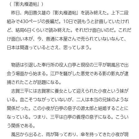
（『影丸極道帖』）
昨日、角田喜久雄の『影丸極道帖』を読み終えた。上下二段
組みで430ページの長編だ。10日で読もうと計画していたけれ
ど、結局6日くらいで読み終えた。それだけ面白いのだ。これだ
け面白い本が、今、普通に本屋さんで売られていないなんて、
日本は間違っているとさえ、思ってしまう。
物語は引退した奉行所の役人白亭と現役の三平が朝風呂で出
会う場面から始まる。江戸を騒がした悪党である影の影丸が逮
捕されたことが話題になる。
志賀三平には志賀家に養女として迎えられた小夜という妹が
いる。血こそつながっていないが、二人は本当の兄妹のような
関係だった。この小夜が白亭の息子の源太郎と結婚することに
なっている。つまり、三平は白亭の義理の息子になる。こうい
う関係である。
風呂から出ると、雨が降っており、傘を持ってきた小夜が現