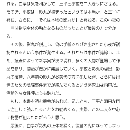
れる。白亭は気を利かして、三平と小夜を二人きりにさせる。
その時、小夜は「影丸が捕まったというのは本当か」と三平に
尋ね、さらに、「それは本物の影丸か」と尋ねる。この小夜の
一言は物語全体の軸となるものだったことが最後の方で分か
る。
その後、影丸が脱走し、偽の手紙でおびき出された小夜が誘
拐されるという事件が発生する。それからは事件が錯綜し、ま
た、捜査によって新事実が次々現れ、多くの人物が登場して作
品を彩り、物語が豊かに発展していく。小夜と影丸の秘密、影
丸の復讐、六年前の影丸がお美代の方に犯した罪、さらには出
世のための陰謀事件までが絡んでくるという盛沢山な内容だ。
活動的な女性陣たちも魅力だ。
もし、本書を読む機会があれば、是非とも、三平と酒田左門
に注目して読まれることをお勧めする。実際、この二人を中心
に物語が組まれただろうと思う。
最後に、白亭が影丸の正体を暴く。復讐の鬼になってしまっ