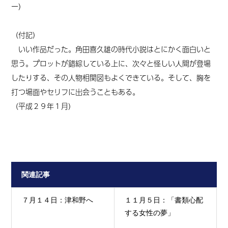
ー）
（付記）
いい作品だった。角田喜久雄の時代小説はとにかく面白いと
思う。プロットが錯綜している上に、次々と怪しい人間が登場
したりする、その人物相関図もよくできている。そして、胸を
打つ場面やセリフに出会うこともある。
（平成２９年１月）
関連記事
７月１４日：津和野へ
１１月５日：「書類心配
する女性の夢」