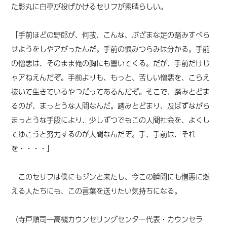
た影丸に白亭が投げかけるセリフが素晴らしい。
「手前ほどの野郎が、何故、こんな、ぶざまな足の踏みすべら
せようをしやアがったんだ。手前の恨みつらみは分かる。手前
の憎悪は、そのまま俺の胸にも響いてくる。だが、手前だけじ
ゃアねえんだぞ。手前よりも、もっと、苦しい憎悪を、こらえ
抜いて生きているやつだってあるんだぞ。そこで、踏みとどま
るのが、まっとうな人間なんだ。踏みとどまり、及ばずながら
まっとうな手段により、少しずつでもこの人間社会を、よくし
てゆこうと努力するのが人間なんだぞ。手、手前は、それ
を・・・・」
このセリフは僕にもジンと来たし、今この瞬間にも憎悪に燃
える人たちにも、この言葉を送りたい気持ちになる。
（寺戸順司―高槻カウンセリングセンター代表・カウンセラ