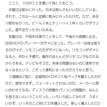
ここ２，３日のことを書いて残しておこう。
木曜日は飲みに行った。月木は飲んでもいい日にしている。
それで、このルールに従順に飲みに行ったわけだ。ただ、あま
り飲めなかった。ビール２本とチューハイ２杯くらいでダウン
した。寝不足だったせいもある。
金曜日は、午前中は家のことをして、午後から高槻に出る。
自宅のDVDプレーヤーがダメになった。プレーヤー自体は使え
るのだけど、リモコンの方がダメになった。リモコンがダメに
なると、何かと不便だ。操作のほとんどがリモコンでなされる
からである。テレビもそうだ。本体は問題はないのに使用でき
なくなるという、これって便利になったのだろうかと思う。
２週間ほど前に、記録用のCD-R２５枚パックを購入したのだ
けど、使用できず。フォーマットされないのだ。メーカーに問
い合わせてみる。ディスクの問題かパソコンの問題か、なんと
も言えないということだった。いろいろ試してみたが、うまく
いかず、いっそのこと別にCDを購入した。新しく購入したCD