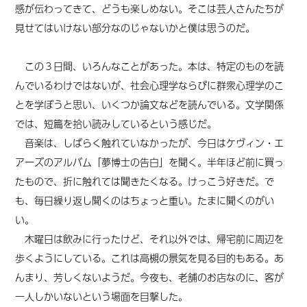
感が伝わってきて、どうも楽しめない。そこは芸人さんたちが
見せてはいけない部分なのじゃないかと僕は思うのだ。
この３日間、いろんなことがあった。本は、特定のものを読
んでいるわけではないが、社会心理学ならびに群衆心理学のこ
とを学ぼうと思い、いくつか論文などを読んでいる。文学関係
では、短篇を拾い読みしているという感じだ。
音楽は、しばらく触れていなかったが、今日はケヴィン・エ
アーズのアルバム「夢博士の告白」を聞く。半年ほど前に買っ
たもので、折に触れては聞きたくなる。けっこう好きだ。で
も、毎日繰り返し聞くのはちょっと重い。たまに聞くのがい
い。
木曜日は飲みに行ったけど、それ以外では、帰宅前に周辺を
歩くようにしている。これは高槻の景気を見る目的もある。あ
んまり、芳しくないようだ。今夜も、老舗のお店なのに、客が
一人しかいないという場面を目撃した。