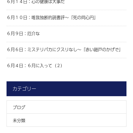
６月１４日：心の健康は大事だ
６月１０日：唯我独断的読書評～『死の同心円』
６月９日：厄介な
６月６日：ミステリバカにクスリなし～『赤い鎧戸のかげで』
６月４日：６月に入って（２）
カテゴリー
ブログ
未分類