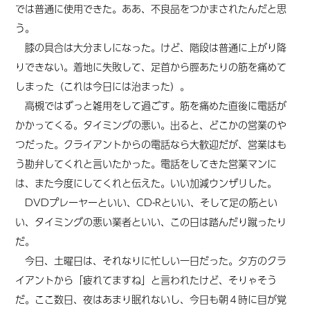
では普通に使用できた。ああ、不良品をつかまされたんだと思
う。
膝の具合は大分ましになった。けど、階段は普通に上がり降
りできない。着地に失敗して、足首から脛あたりの筋を痛めて
しまった（これは今日には治まった）。
高槻ではずっと雑用をして過ごす。筋を痛めた直後に電話が
かかってくる。タイミングの悪い。出ると、どこかの営業のや
つだった。クライアントからの電話なら大歓迎だが、営業はも
う勘弁してくれと言いたかった。電話をしてきた営業マンに
は、また今度にしてくれと伝えた。いい加減ウンザリした。
DVDプレーヤーといい、CD-Rといい、そして足の筋とい
い、タイミングの悪い業者といい、この日は踏んだり蹴ったり
だ。
今日、土曜日は、それなりに忙しい一日だった。夕方のクラ
イアントから「疲れてますね」と言われたけど、そりゃそう
だ。ここ数日、夜はあまり眠れないし、今日も朝４時に目が覚