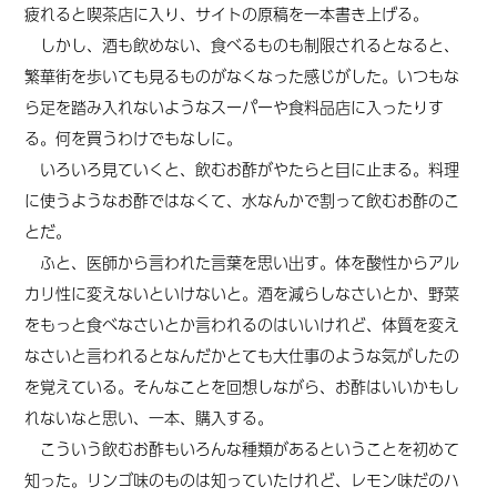
疲れると喫茶店に入り、サイトの原稿を一本書き上げる。
しかし、酒も飲めない、食べるものも制限されるとなると、
繁華街を歩いても見るものがなくなった感じがした。いつもな
ら足を踏み入れないようなスーパーや食料品店に入ったりす
る。何を買うわけでもなしに。
いろいろ見ていくと、飲むお酢がやたらと目に止まる。料理
に使うようなお酢ではなくて、水なんかで割って飲むお酢のこ
とだ。
ふと、医師から言われた言葉を思い出す。体を酸性からアル
カリ性に変えないといけないと。酒を減らしなさいとか、野菜
をもっと食べなさいとか言われるのはいいけれど、体質を変え
なさいと言われるとなんだかとても大仕事のような気がしたの
を覚えている。そんなことを回想しながら、お酢はいいかもし
れないなと思い、一本、購入する。
こういう飲むお酢もいろんな種類があるということを初めて
知った。リンゴ味のものは知っていたけれど、レモン味だのハ