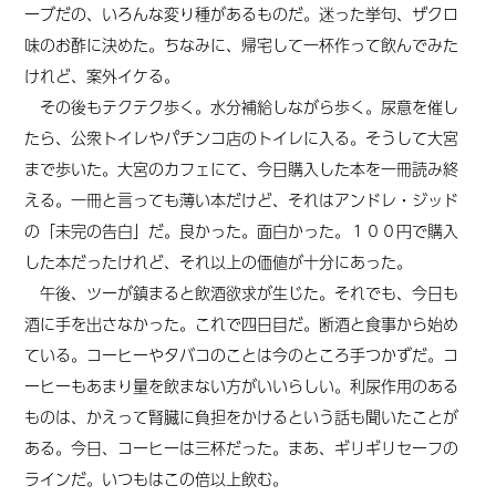
ーブだの、いろんな変り種があるものだ。迷った挙句、ザクロ
味のお酢に決めた。ちなみに、帰宅して一杯作って飲んでみた
けれど、案外イケる。
その後もテクテク歩く。水分補給しながら歩く。尿意を催し
たら、公衆トイレやパチンコ店のトイレに入る。そうして大宮
まで歩いた。大宮のカフェにて、今日購入した本を一冊読み終
える。一冊と言っても薄い本だけど、それはアンドレ・ジッド
の「未完の告白」だ。良かった。面白かった。１００円で購入
した本だったけれど、それ以上の価値が十分にあった。
午後、ツーが鎮まると飲酒欲求が生じた。それでも、今日も
酒に手を出さなかった。これで四日目だ。断酒と食事から始め
ている。コーヒーやタバコのことは今のところ手つかずだ。コ
ーヒーもあまり量を飲まない方がいいらしい。利尿作用のある
ものは、かえって腎臓に負担をかけるという話も聞いたことが
ある。今日、コーヒーは三杯だった。まあ、ギリギリセーフの
ラインだ。いつもはこの倍以上飲む。