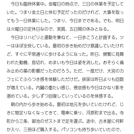
今日も臨時休業中。金曜日の時点で、三日の休業を予定して
いた。つまり金土日と休む予定だったのだけれど、大事を取っ
てもう一日休業にした。つまり、今日までである。でも、明日
は火曜日の定休日なので、実質、五日間の休みとなる。
今日はリハビリと運動を兼ねて、一日歩こうと計画する。ツ
ーはほぼ全快している。最初の歩き始めだけ意識していたけれ
ど、すぐに平常通りに歩けるようになった。昨日、頻繁に見舞
われた動機、息切れ、めまいも今日は姿を消した。おそらく痛
み止めの薬の影響だったのだろう。ただ、一度だけ、大宮のカ
フェにてふらつき感を体験しただけだ。排尿は昨日よりも回数
が増えている。内臓の重たい感じ、倦怠感も今日はかなり影を
潜めている。少しずつ回復していっているのを体感する。
朝の内から歩き始める。最初は地元を歩いていたけれど、じ
きに物足りなくなってきて、電車に乗り、河原町まで出る。寺
町から三条、御池のゼストまで足を運ぶ。途中、古本屋に何軒
か入り、三冊ほど購入する。パソコンも持ち歩いていたので、