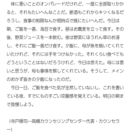
体に悪いことのオンパレードだけれど、一度に全部取りかか
ると、それもたいへんなことだ。断酒もこれからキツくなるだ
ろうし、食事の制限なんか現時点で既にたいへんだ。今日は
朝、ご飯を一善、海苔で食す。昼はお蕎麦を立って食す。その
後、野菜ジュースを一本飲む。夜は野菜にほうれん草のお浸
し、それにご飯一善だけ食す。夕飯に、母が魚を焼いてくれて
いたけれど、それには手をつけなかった。それくらい食べても
どうということはないだろうけれど、今日は控えた。母には悪
いと思うが、母も事情を察してくれている。そうして、メイン
のおかず抜きの夕飯になったのだ。
今日一日、ご飯を食べた気が全然していないし、これを書い
ている夜、すでにものすごい空腹感を覚えている。明日の朝ま
で我慢しよう。
（寺戸順司―高槻カウンセリングセンター代表・カウンセラ
ー）