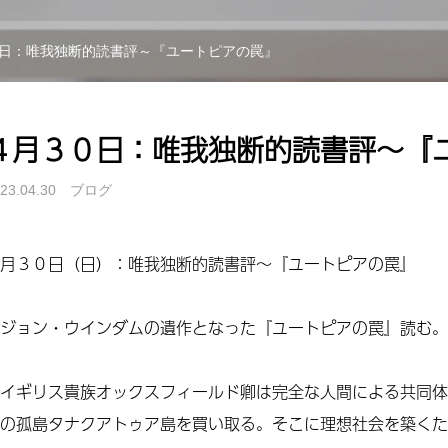
日：唯我独断的読書評～『ユートピアの罠』
４月３０日：唯我独断的読書評～『
23.04.30
ブログ
月３０日（日）：唯我独断的読書評～『ユートピアの罠』
ジョン・ウインダムの遺作となった『ユートピアの罠』読む。
イギリス貴族オックスフィールド卿は完全な人間による共同体
の孤島タナクアトゥア島を買い取る。そこに理想社会を築くた