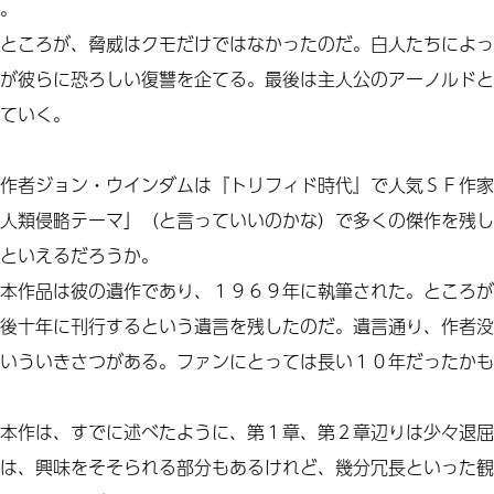
。
ところが、脅威はクモだけではなかったのだ。白人たちによっ
が彼らに恐ろしい復讐を企てる。最後は主人公のアーノルドと
ていく。
作者ジョン・ウインダムは『トリフィド時代』で人気ＳＦ作家
人類侵略テーマ」（と言っていいのかな）で多くの傑作を残し
といえるだろうか。
本作品は彼の遺作であり、１９６９年に執筆された。ところが
後十年に
刊行
するという遺言を残したのだ。遺言通り、作者没
いういきさつがある。ファンにとっては長い１０年だったかも
本作は、すでに述べたように、第１章、第２章辺りは少々退屈
は、興味をそそられる部分もあるけれど、幾分冗長といった観