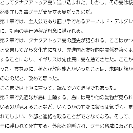
としてタナクアトゥア島に送り込まれた。しかし、その島は核
然変異した毒グモが支配する島だったのだ。
第１章では、主人公であり語り手であるアーノルド・デルグレ
に、計画の実行過程が丹念に描かれる。
第２章では、タナクアトゥア島の歴史が語られる。ここはかつ
と交易してから文化的になり、先進国と友好的な関係を築くよ
することになり、イギリスは先住民に島を捨てさせた。ここか
った。ちなみに、核とか放射能とかいったことは、未開民族か
のなのだと、改めて思った。
ここまでは正直に言って、読んでいて退屈でもあった。
第３章で先遣隊が島に上陸する。島には鳥や他の動物が見られ
いるのが見えることなど、いくつかの異変に彼らは気づく。ま
れてしまい、外部と連絡を取ることができなくなる。そして、
モに襲われて死亡する。外部と遮断され、クモの脅威に曝され