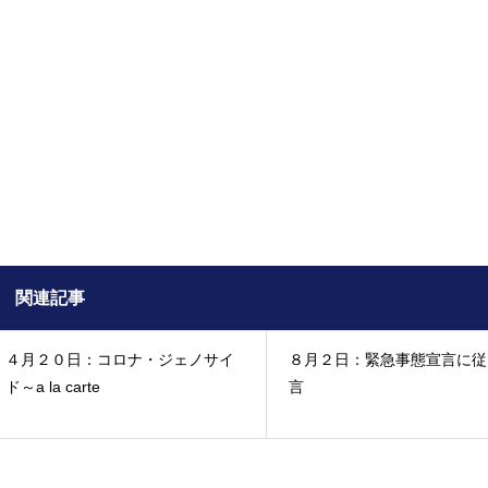
関連記事
４月２０日：コロナ・ジェノサイ
８月２日：緊急事態宣言に従
ド～a la carte
言