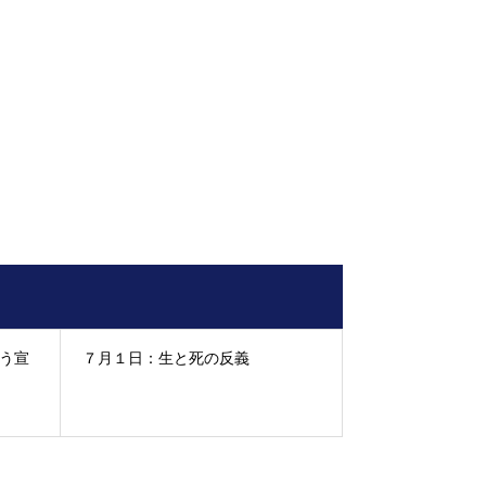
う宣
７月１日：生と死の反義