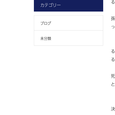
る
カテゴリー
孫
ブログ
っ
未分類
る
る
死
と
決