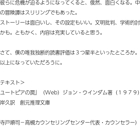
彼らに危機が迫るようになってくると、俄然、面白くなる。中
の冒険譚はスリリングでもあった。
ストーリーは面白いし、その設定もいい。文明批判、学術的討
かも。ともかく、内容は充実していると思う。
さて、僕の唯我独断的読書評価は３つ星半といったところか。
以上になっていただろうに。
テキスト＞
ユートピアの罠』（Web）ジョン・ウインダム著（１９７９
岸久訳 創元推理文庫
寺戸順司－高槻カウンセリングセンター代表・カウンセラー）