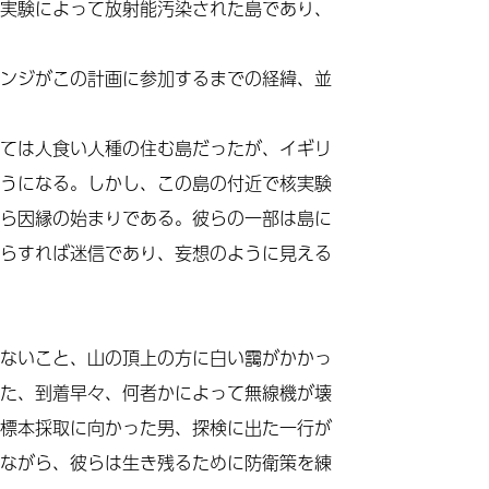
実験によって放射能汚染された島であり、
ンジがこの計画に参加するまでの
経緯
、並
ては人食い人種の住む島だったが、イギリ
うになる。しかし、この島の付近で核実験
ら因縁の始まりである。彼らの一部は島に
らすれば迷信であり、妄想のように見える
ないこと、山の頂上の方に白い靄がかかっ
た、到着早々、何者かによって無線機が壊
標本採取に向かった男、探検に出た一行が
ながら、彼らは生き残るために防衛策を練