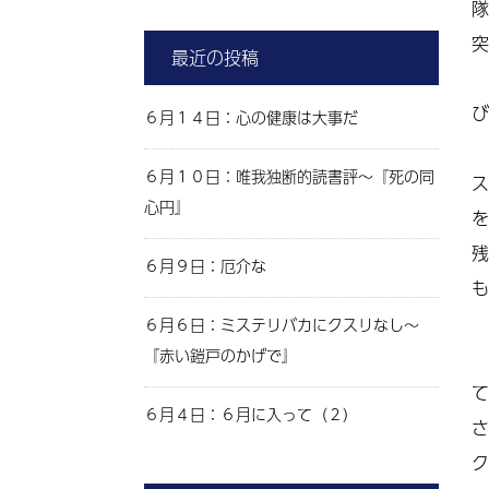
隊
突
最近の投稿
び
６月１４日：心の健康は大事だ
６月１０日：唯我独断的読書評～『死の同
ス
心円』
を
残
６月９日：厄介な
も
６月６日：ミステリバカにクスリなし～
『赤い鎧戸のかげで』
て
６月４日：６月に入って（２）
さ
ク