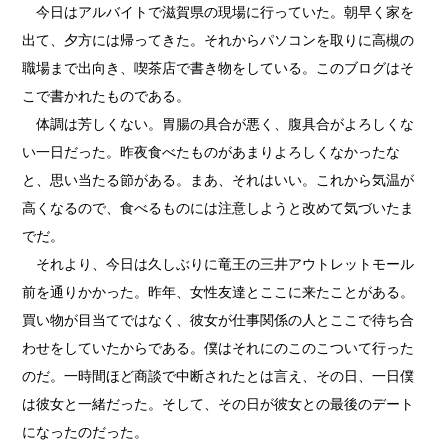
今日はアルバイトで滋賀県の現場に行っていた。朝早く家を
出て、夕方には帰ってきた。それからパソコンを取りに高槻の
職場まで出向き、喫茶店で書き物をしている。このブログはそ
こで書かれたものである。
体調は芳しくない。胃腸の具合が悪く、腹具合がよろしくな
い一日だった。昨夜食べたものがあまりよろしくなかったな
と、思い当たる節がある。まあ、それはいい。これから気温が
高くなるので、食べるものには注意しようと改めて気づいたま
でだ。
それより、今日は久しぶりに竜王の三井アウトレットモール
前を通りかかった。昨年、女性友達とここに来たことがある。
買い物が目当てではなく、彼女が仕事関係の人とここで待ち合
わせをしていたからである。僕はそれにのこのこついて行った
のだ。一時間ほど商談で中断されたとは言え、その日、一日僕
は彼女と一緒だった。そして、その日が彼女との最後のデート
になったのだった。