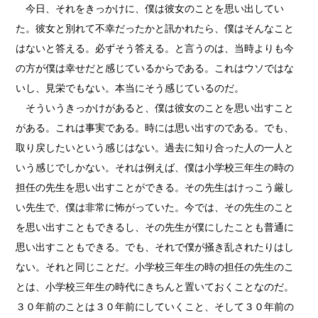
今日
、
それをきっかけに、僕は彼女のことを思い出してい
た。彼女と別れて不幸だったかと訊かれたら、僕はそんなこと
はないと答える。必ずそう答える。と言うのは、当時よりも今
の方が僕は幸せだと感じているからである。これはウソではな
いし、見栄でもない。本当にそう感じているのだ。
そういうきっかけがあると、僕は彼女のことを思い出すこと
がある。これは事実である。時には思い出すのである。でも、
取り戻したいという感じはない。過去に知り合った人の一人と
いう感じでしかない。それは例えば、僕は小学校三年生の時の
担任の先生を思い出すことができる。その先生はけっこう厳し
い先生で、僕は非常に怖がっていた。今では、その先生のこと
を思い出すことも
できるし
、その先生が僕にしたことも普通に
思い出すこともできる。でも、それで僕が掻き乱されたりはし
ない。それと同じことだ。小学校三年生の時の担任の先生のこ
とは、小学校三年生の時代にきちんと置いておくことなのだ。
３０年前のことは３０年前にしていくこと、そして３０年前の