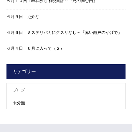
６月１０日：唯我独断的読書評～『死の同心円』
６月９日：厄介な
６月６日：ミステリバカにクスリなし～『赤い鎧戸のかげで』
６月４日：６月に入って（２）
カテゴリー
ブログ
未分類