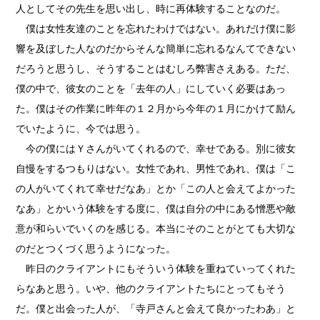
人としてその先生を思い出し、時に再体験することなのだ。
僕は女性友達のことを忘れたわけではない。あれだけ僕に影
響を及ぼした人なのだからそんな簡単に忘れるなんてできない
だろうと思うし、そうすることはむしろ弊害さえある。ただ、
僕の中で、彼女のことを「去年の人」にしていく必要はあっ
た。僕はその作業に昨年の１２月から今年の１月にかけて励ん
でいたように、今では思う。
今の僕にはＹさんがいてくれるので、幸せである。別に彼女
自慢をするつもりはない。女性であれ、男性であれ、僕は「こ
の人がいてくれて幸せだなあ」とか「この人と会えてよかった
なあ」とかいう体験をする度に、僕は自分の中にある憎悪や敵
意が和らいでいくのを感じる。本当にそのことがとても大切な
のだとつくづく思うようになった。
昨日のクライアントにもそういう体験を重ねていってくれた
らなあと思う。いや、他のクライアントたちにとってもそう
だ。僕と出会った人が、「寺戸さんと会えて良かったわあ」と