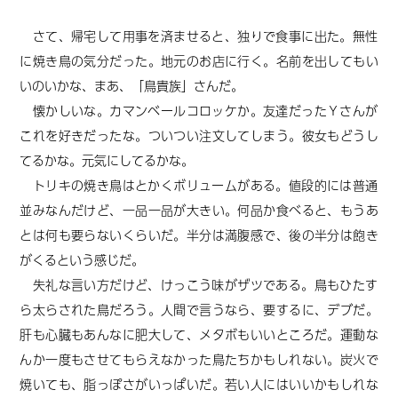
さて、帰宅して用事を済ませると、独りで食事に出た。無性
に焼き鳥の気分だった。地元のお店に行く。名前を出してもい
いのいかな、まあ、「鳥貴族」さんだ。
懐かしいな。カマンベールコロッケか。友達だったＹさんが
これを好きだったな。ついつい注文してしまう。彼女もどうし
てるかな。元気にしてるかな。
トリキの焼き鳥はとかくボリュームがある。値段的には普通
並みなんだけど、一品一品が大きい。何品か食べると、もうあ
とは何も要らないくらいだ。半分は満腹感で、後の半分は飽き
がくるという感じだ。
失礼な言い方だけど、けっこう味がザツである。鳥もひたす
ら太らされた鳥だろう。人間で言うなら、要するに、デブだ。
肝も心臓もあんなに肥大して、メタボもいいところだ。運動な
んか一度もさせてもらえなかった鳥たちかもしれない。炭火で
焼いても、脂っぽさがいっぱいだ。若い人にはいいかもしれな