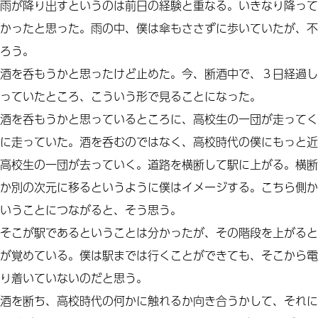
雨が降り出すというのは前日の経験と重なる。いきなり降って
かったと思った。雨の中、僕は傘もささずに歩いていたが、不
ろう。
酒を呑もうかと思ったけど止めた。今、断酒中で、３日経過し
っていたところ、こういう形で見ることになった。
酒を呑もうかと思っているところに、高校生の一団が走ってく
に走っていた。酒を呑むのではなく、高校時代の僕にもっと近
高校生の一団が去っていく。道路を横断して駅に上がる。横断
か別の次元に移るというように僕はイメージする。こちら側か
いうことにつながると、そう思う。
そこが駅であるということは分かったが、その階段を上がると
が覚めている。僕は駅までは行くことができても、そこから電
り着いていないのだと思う。
酒を断ち、高校時代の何かに触れるか向き合うかして、それに