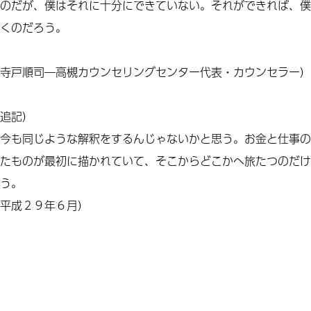
のだが、僕はそれに十分にできていない。それができれば、僕
くのだろう。
寺戸順司―高槻カウンセリングセンター代表・カウンセラー）
追記）
今も同じような解釈をする
ん
じゃないかと思う。お金と仕事の
たものが最初
に
描かれていて、そこからどこかへ旅
た
つのだけ
う。
平成２９年６月）