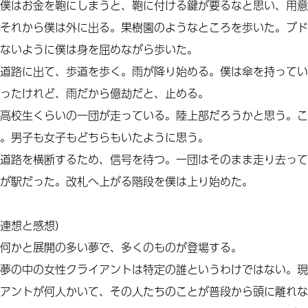
僕はお金を鞄にしまうと、鞄に付ける鍵が要るなと思い、用意
それから僕は外に出る。果樹園のようなところを歩いた。ブド
ないように僕は身を屈めながら歩いた。
道路に出て、歩道を歩く。雨が降り始める。僕は傘を持ってい
ったけれど、雨だから億劫だと、止める。
高校生くらいの一団が走っている。陸上部だろうかと思う。こ
。男子も女子もどちらもいたように思う。
道路を横断するため、信号を待つ。一団はそのまま走り去って
が駅だった。改札へ上がる階段を僕は上り始めた。
連想と感想）
何かと展開の多い夢で、多くのものが登場する。
夢の中の女性クライアントは特定の誰というわけではない。現
アントが何人かいて、その人たちのことが普段から頭に離れな