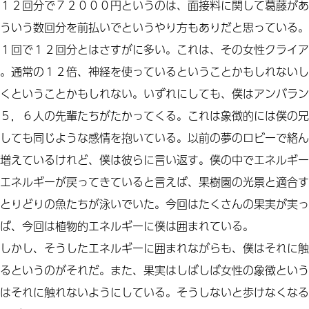
１２回分で７２０００円というのは、面接料に関して葛藤があ
ういう数回分を前払いでというやり方もありだと思っている。
１回で１２回分とはさすがに多い。これは、その女性クライア
。通常の１２倍、神経を使っているということかもしれないし
くということかもしれない。いずれにしても、僕はアンバラン
５，６人の先輩たちがたかってくる。これは象徴的には僕の兄
しても同じような感情を抱いている。以前の夢のロビーで絡ん
増えているけれど、僕は彼らに言い返す。僕の中でエネルギー
エネルギーが戻ってきていると言えば、果樹園の光景と適合す
とりどりの魚たちが泳いでいた。今回はたくさんの果実が実っ
ば、今回は植物的エネルギーに僕は囲まれている。
しかし、そうしたエネルギーに囲まれながらも、僕はそれに触
るというのがそれだ。また、果実はしばしば女性の象徴という
はそれに触れないようにしている。そうしないと歩けなくなる