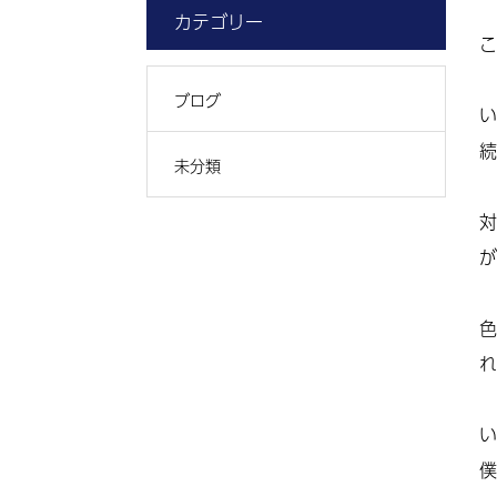
カテゴリー
こ
ブログ
い
続
未分類
対
が
色
れ
い
僕