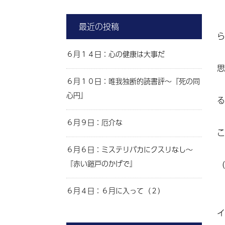
最近の投稿
ら
６月１４日：心の健康は大事だ
思
６月１０日：唯我独断的読書評～『死の同
心円』
る
６月９日：厄介な
こ
６月６日：ミステリバカにクスリなし～
『赤い鎧戸のかげで』
（
６月４日：６月に入って（２）
イ