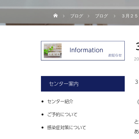
ブログ
ブログ
３月２５
20
３
センター案内
センター紹介
（
ご予約について
と
感染症対策について
あ