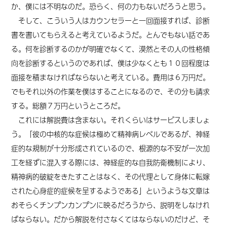
か、僕
に
は不明なのだ。恐らく、何の力もないだろうと思う。
そして、こういう人はカウンセラーと一回面接すれば、診断
書を書いてもらえると考えているようだ。とんでもない話であ
る。何を診断するのかが明確でなくて、漠然とその人の性格傾
向を診断するというのであれば、僕は少なくとも１０回程度は
面接を積まなければならないと考えている。費用は６万円だ。
でもそれ以外の作業を僕はすることになるので、その分も請求
する。総額７万円というところだ。
これには解説費は含まない。それくらいはサービスしましょ
う。「彼の中核的な症候は極めて精神病レベルであるが、神経
症的な規制が十分形成されているので、根源的な不安が一次加
工を経ずに混入する際には、神経症的な自我防衛機制により、
精神病的破綻をきたすことはなく、その代理として身体に転嫁
され
た
心身症的症候を呈するようである」というような文章は
おそらくチンプンカンプンに映るだろうから、説明をしなけれ
ばならない。だから解説を付さなくてはならないのだけど、そ