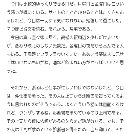
今日は比較的ゆっくりできる日だ。月曜日と金曜日はこうい
う感じが続いている。サイトのこととかやることはたくさんあ
るけれど、今日は一切する気になれない。勉強して過ごした。
７つほど論文を読む。それから。帰宅である。
今日は真っ直ぐ家に帰る。高槻の駅周辺を少しだけ歩いた
が、変わり映えのしない光景だ。金曜日の夜だから呑んでる人
もいる。千鳥足でフラフラ歩いていた。ああいう姿は人に見せ
てはいけないものだね。酒など飲まない方がやっぱりいいと思
った。
それから、断るほど仕事が忙しいわけではないけれど、今日
は一件仕事を断った。その人は上司から診断書を貰ってくるよ
うに言われたのだそうである。よくこういう話には直面するけ
れど、ウンザリするね。診断書を求めているのは上司である。
その上司から僕に依頼があるのならまだ話が分かる。でも、そ
の人は上司が求めている診断書を得るために自ら動いて、それ