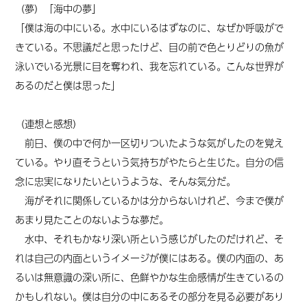
（夢）「海中の夢」
「僕は海の中にいる。水中にいるはずなのに、なぜか呼吸がで
きている。不思議だと思ったけど、目の前で色とりどりの魚が
泳いでいる光景に目を奪われ、我を忘れている。こんな世界が
あるのだと僕は思った」
（連想と感想）
前日、僕の中で何か一区切りついたような気がしたのを覚え
ている。やり直そうという気持ちがやたらと生じた。自分の信
念に忠実になりたいというような、そんな気分だ。
海がそれに関係しているかは分からないけれど、今まで僕が
あまり見たことのないような夢だ。
水中、それもかなり深い所という感じがしたのだけれど、そ
れは自己の内面というイメージが僕にはある。僕の内面の、あ
るいは無意識の深い所に、色鮮やかな生命感情が生きているの
かもしれない。僕は自分の中にあるその部分を見る必要があり