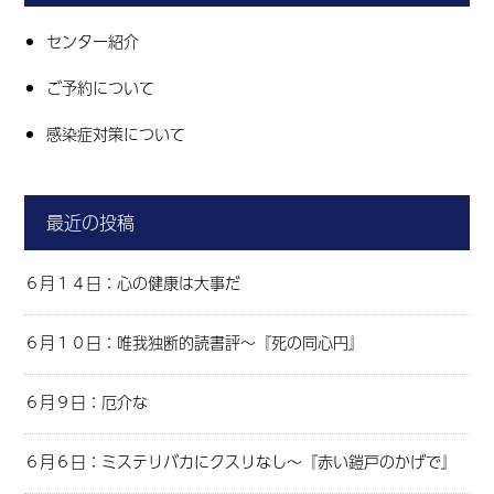
センター紹介
ご予約について
感染症対策について
最近の投稿
６月１４日：心の健康は大事だ
６月１０日：唯我独断的読書評～『死の同心円』
６月９日：厄介な
６月６日：ミステリバカにクスリなし～『赤い鎧戸のかげで』