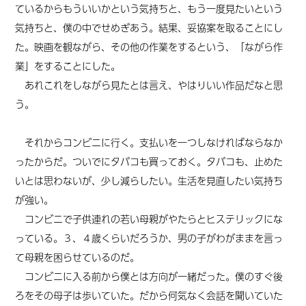
ているからもういいかという気持ちと、もう一度見たいという
気持ちと、僕の中でせめぎあう。結果、妥協案を取ることにし
た。映画を観ながら、その他の作業をするという、「ながら作
業」をすることにした。
あれこれをしながら見たとは言え、やはりいい作品だなと思
う。
それからコンビニに行く。支払いを一つしなければならなか
ったからだ。ついでにタバコも買っておく。タバコも、止めた
いとは思わないが、少し減らしたい。生活を見直したい気持ち
が強い。
コンビニで子供連れの若い母親がやたらとヒステリックにな
っている。３
、４
歳くらいだろうか、男の子がわがままを言っ
て母親を困らせているのだ。
コンビニに入る前から僕とは方向が一緒だった。僕のすぐ後
ろをその母子は歩いていた。だから何気なく会話を聞いていた