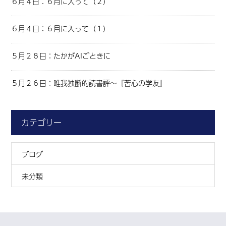
６月４日：６月に入って（２）
６月４日：６月に入って（１）
５月２８日：たかがAIごときに
５月２６日：唯我独断的読書評～『苦心の学友』
カテゴリー
ブログ
未分類