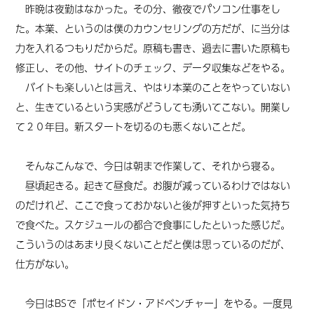
昨晩は夜勤はなかった。その分、徹夜でパソコン仕事をし
た。本業、というのは僕のカウンセリングの方だが、に当分は
力を入れるつもりだからだ。原稿も書き、過去に書いた原稿も
修正し、その他、サイトのチェック、データ収集などをやる。
バイトも楽しいとは言え、やはり本業のことをやっていない
と、生きているという実感がどうしても湧いてこない。開業し
て２０年目。新スタートを切るのも悪くないことだ。
そんなこんなで、今日は朝まで作業して、それから寝る。
昼頃起きる。起きて昼食だ。お腹が減っているわけではない
のだけれど、ここで食っておかないと後が押すといった気持ち
で食べた。スケジュールの都合で食事にしたといった感じだ。
こういうのはあまり良くないことだと僕は思っているのだが、
仕方がない。
今日はBSで「ポセイドン・アドベンチャー」をやる。一度見