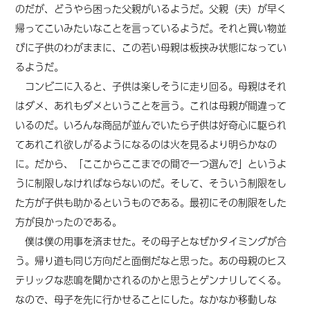
のだが、どうやら困った父親がいるようだ。父親（夫）が早く
帰ってこいみたいなことを言っているようだ。それと買い物並
びに子供のわがままに、この若い母親は板挟み状態になってい
るようだ。
コンビニに入ると、子供は楽しそうに走り回る。母親はそれ
はダメ、あれもダメということを言う。これは母親が間違って
いるのだ。いろんな商品が並んでいたら子供は好奇心に駆られ
てあれこれ欲しがるようになるのは火を見るより明らかなの
に。だから、「ここからここまでの間で一つ選んで」というよ
うに制限しなければならないのだ。そして、そういう制限をし
た方が子供も助かるというものである。最初にその制限をした
方が良かったのである。
僕は僕の用事を済ませた。その母子となぜかタイミングが合
う。帰り道も同じ方向だと面倒だなと思った。あの母親のヒス
テリックな悲鳴を聞かされるのかと思うとゲンナリしてくる。
なので、母子を先に行かせることにした。なかなか移動しな