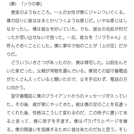
（夢）「ソラの夢」
教室のようなところ。一人の女性が僕にジャレついてくる。
僕の回りに彼女はまとわりつくような感じだ。いやな感じはし
なかったし、僕は彼女を好いていた。でも、彼女の名前が何だ
ったか思い出せないで困った。一応、彼女を「ソラちゃん」と
呼んでおくことにした。僕に夢中で他のことが「上の空」だか
らだ。
どういういきさつがあったのか、僕は帰宅した。以前住んで
いた家だった。父親が荷物を運んでいる。僕宛ての留守番電話
がたくさん入っていると聞いたので、父を手伝わず、電話の方
に向かう。
留守番電話に僕のクライアントからのメッセージが入ってい
た。その後、彼が家にやってきた。彼は僕の足のことを気遣っ
てくれた後、性格はこうして変わるのだ、この冊子に書いてあ
ると言って、僕に冊子を手渡す。僕はパラパラとページを繰
る。僕の間違いを指摘するために彼は来たのだなと思う。そし