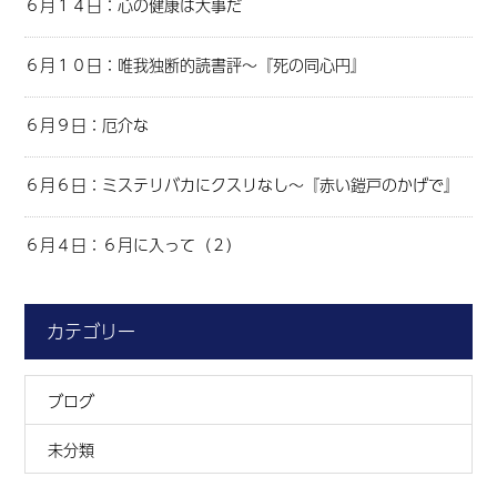
６月１４日：心の健康は大事だ
６月１０日：唯我独断的読書評～『死の同心円』
６月９日：厄介な
６月６日：ミステリバカにクスリなし～『赤い鎧戸のかげで』
６月４日：６月に入って（２）
カテゴリー
ブログ
未分類