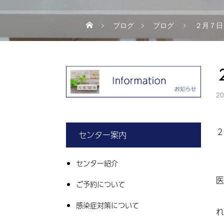
ブログ
ブログ
２月７日
20
２
センター案内
センター紹介
医
ご予約について
感染症対策について
れ