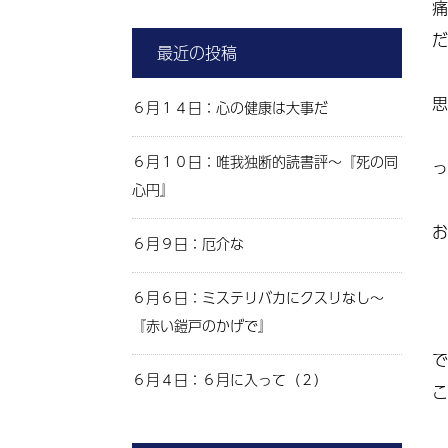
痛
だ
最近の投稿
思
６月１４日：心の健康は大事だ
６月１０日：唯我独断的読書評～『死の同
っ
心円』
お
６月９日：厄介な
６月６日：ミステリバカにクスリなし～
『赤い鎧戸のかげで』
で
６月４日：６月に入って（２）
こ