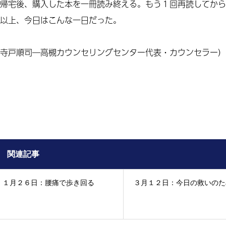
帰宅後、購入した本を一冊読み終える。もう１回再読してから
以上、今日はこんな一日だった。
寺戸順司―高槻カウンセリングセンター代表・カウンセラー）
関連記事
１月２６日：腰痛で歩き回る
３月１２日：今日の救いの