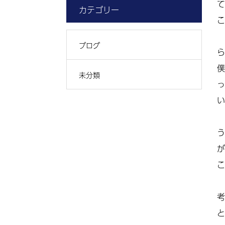
て
カテゴリー
こ
ブログ
ら
僕
未分類
っ
い
う
が
こ
考
と