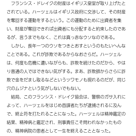
フランシス・ドレイクの財産はイギリス皇室が取り上げたと
されている。ハーツェルはイギリス政府に交渉して、その財産
を奪回する運動をするという。この運動のために出資者を集
い、財産が奪回できれば出資者にも分配すると約束したのであ
るが、言うまでもなく、これは真っ赤なウソなのである。
しかし、長年一つのウソをつきとおすというのもたいへんな
ことである。これが詐欺であるからなおさらだ。ハーツェル
は、何度も危機に遭いながらも、詐欺を続けたのだから、やは
り普通の人ではできない気がする。まあ、詐欺師からさらに詐
欺で金をだまし取るなどというツワモノも現れるのだが、同じ
穴のムジナという気がしないでもない。
結局、このフランシス・ドレイク協会は、警察のガサ入れに
よって、ハーツェルをはじめ首謀者たちが逮捕されるに及ん
で、終止符を打たれることになった。ハーツェルは精神鑑定の
結果、精神病と鑑定され、刑事責任こそ問われなかったもの
の、精神病院の患者として一生を終えることとなった。