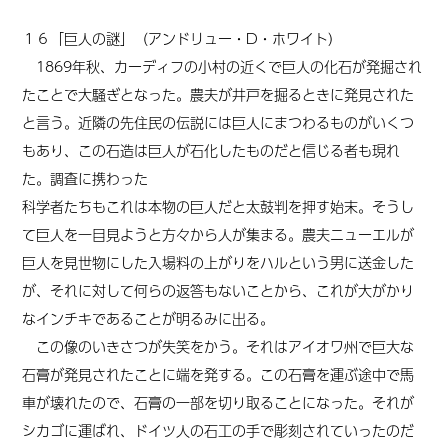
１６「巨人の謎」（アンドリュー・D・ホワイト）
1869年秋、カーディフの小村の近くで巨人の化石が発掘され
たことで大騒ぎとなった。農夫が井戸を掘るときに発見された
と言う。近隣の先住民の伝説には巨人にまつわるものがいくつ
もあり、この石造は巨人が石化したものだと信じる者も現れ
た。調査に携わった
科学者たちもこれは本物の巨人だと太鼓判を押す始末。そうし
て巨人を一目見ようと方々から人が集まる。農夫ニューエルが
巨人を見世物にした入場料の上がりをハルという男に送金した
が、それに対して何らの返答もないこと
から
、これが大がかり
なインチキであることが明るみに出る。
この像のいきさつが失笑をかう。それはアイオワ州で巨大な
石膏が発見されたことに端を発する。この石膏を運ぶ途中で馬
車が壊れたので、石膏の一部を切り取ることになった。それが
シカゴに運ばれ、ドイツ人の石工の手で彫刻されていったのだ