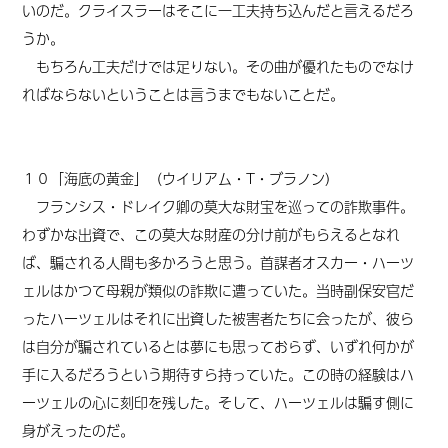
いのだ。クライスラーはそこに一工夫持ち込んだと言えるだろ
うか。
もちろん工夫だけでは足りない。その曲が優れたものでなけ
ればならないということは言うまでもないことだ。
１０「海底の黄金」（ウイリアム・T・ブラノン）
フランシス・ドレイク卿の莫大な財宝を巡っての詐欺事件。
わずかな出資で、この莫大な財産の分け前がもらえるとなれ
ば、騙される人間も多かろうと思う。首謀者オスカー・ハーツ
ェルはかつて母親が類似の詐欺に遭っていた。当時副保安官だ
ったハーツェルはそれに出資した被害者たちに会ったが、彼ら
は自分が騙されているとは夢にも思っておらず、いずれ何かが
手に入るだろうという期待すら持っていた。この時の経験はハ
ーツェルの心に刻印を残した。そして、ハーツェルは騙す側に
身がえったのだ。