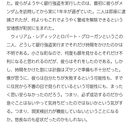
た。彼らがようやく銀行強盗を実行したのは、最初に彼らがメ
ンダムを訪問してから実に1年半が過ぎていた。二人は即座に逮
捕されたが、何よりもこれでようやく警戒を解除できるという
安堵感が町民に生まれた。
ウィリアム・レディックとロバート・グローガンというこの
二人、どうして銀行強盗実行までそれだけ時間をかけたのかは
不明である。小さな町なので、何度も顔を見せるとそれだけ不
利になると思われるのだが、彼らはそれをしたのである。しか
し、時間をかけた割には計画はズサンで準備も不十分だった。
僕が思うに、彼らは自分
たち
が失敗するという可能性も、すで
に住民から不審の目で見られているという可能性にも、
まった
く
思い至らなかったのだろう。つまり、必ず成功するのだから
急ぐことはないやって気持ちだったのではないかという気がす
る。つまり、現実検討力が機能していないということになる
か。悠長なのも症状だったのかもしれない。