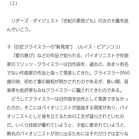
（２）
リダーズ・ダイジェスト『世紀の悪党ども』の次の８篇を読
んでいこう。
９「巨匠クライスラーの”新発見”」（ルイス・ビアンコリ）
「愛の喜び」などの作品で知られる、バイオリニストで作曲
家のフリッツ・クライスラーは自作曲を、過去の、あまり有名
でない作曲家の作品と偽って発表してきた。クライスラーが60
歳の時、初めて事の真相が明かされたのであるが、長い間、音
楽家も批評家もみなクライスラーに騙されてきたのである。
どうしてクライスラーは自作曲を自作として発表できなかっ
たのか。そこにはバイオリニストが直面する現実があり、バイ
オリニストとして身を立てるための工夫が凝らされていたの
だ。いくら技術が優れていようと、才能に恵まれていようと、
無名のバイオリニストが世に出るためにはそれだけでは足りな