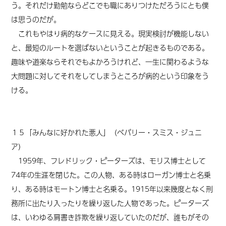
う。それだけ勤勉ならどこでも職にありつけただろうにとも僕
は思うのだが。
これもやはり病的なケースに見える。現実検討が機能しない
と、最短のルートを選ばないということが起きるものである。
趣味や道楽ならそれでもよかろうけれど、一生に関わる
ような
大
問題に対してそれをしてしまうところが病的という印象をう
ける。
１５「みんなに好かれた悪人」（ベバリー・スミス・ジュニ
ア）
1959年、フレドリック・ピーターズは、モリス博士として
74年の生涯を閉じた。この人物、ある時はローガン博士と名乗
り、ある時はモートン博士と名乗る。1915年以来幾度となく刑
務所に出たり入ったりを繰り返した人物であった。ピーターズ
は、いわゆる肩書き詐欺を繰り返していたのだが、誰もがその