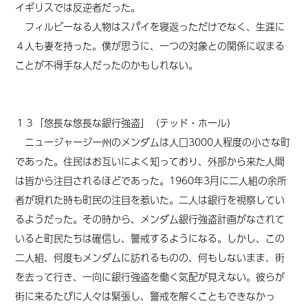
イギリスでは反逆者だった。
フィルビーなる人物はスパイを寝返っただけでなく、生涯に
４人も妻を持った。僕が思うに、一つの対象との関係に収まる
ことが不得手な人
だった
のかもしれない。
１３「悠長な悠長な銀行強盗」（テッド・ホール）
ニュージャージー州のメンダムは人口3000人程度の小さな町
であった。住民はお互いによく知っており、外部から来た人間
は皆から注目されるほどであった。1960年3月に二人組の余所
者が現れた時も町民の注目を惹いた。二人は銀行を視察してい
るようだった。その時から、メンダム銀行強盗計画がなされて
いると町民たちは確信し、警戒するようになる。しかし、この
二人組、何度もメンダムに訪れるものの、何もしないまま、街
を去って行き、一向に銀行強盗を働く気配が見えない。彼らが
街に来るたびに人々は緊張し、警戒を解くこともできなかっ