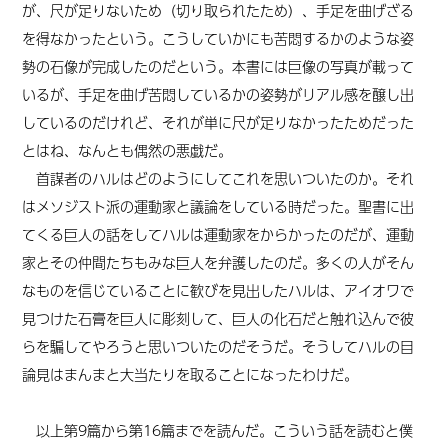
が、尺が足りないため（切り取られたため）、手足を曲げざる
を得なかったという。こうしていかにも苦悶するかのような姿
勢の石像が完成したのだという。本書には巨像の写真が載って
いるが、手足を曲げ苦悶しているかの姿勢がリアル感を醸し出
しているのだけれど、それが単に尺が足りなかったためだった
とはね、なんとも偶然の悪戯だ。
首謀者のハルはどのようにしてこれを思いついたのか。それ
はメソジスト派の運動家と議論をしている時だった。聖書に出
てくる巨人の話をしてハルは運動家をからかったのだが、運動
家とその仲間たちもみな巨人を弁護したのだ。多くの人がそん
なものを信じていることに歓びを見出したハルは、アイオワで
見つけた石膏を巨人に彫刻して、巨人の化石だと触れ込んで彼
らを騙してやろうと思いついたのだそうだ。そうしてハルの目
論見はまんまと大当たりを取ることになったわけだ。
以上第9篇から第16篇までを読んだ。こういう話を読むと僕