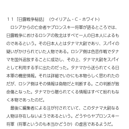
１１「日露戦争秘話」（ウイリアム・C・ホワイト）
ロシアからの亡命者ヤブロンスキー将軍が語るところでは、
日露戦争におけるロシアの敗北はすべて一人の日本人によるも
のであるという。その日本人とはタナマ大尉であり、スパイの
疑いがかけられていた人物である。ロシア側は色恋作戦でタナ
マを国外追放することに成功し、その上、タナマ大尉をスパイ
として利用する手に出たのだった。タナマから送られてくる日
本軍の機密情報。それは詳細でいかにも本物らしく思われたの
だが、ロシア側はその情報は偽物だと判断する。この判断が致
命傷となった。タナマから贈られてくる情報はすべて紛れもな
く本物であったのだ。
最後に編集者による注が付されていて、このタナマ大尉なる
人物は存在しないようであるという。どうやらヤブロンスキー
将軍（将軍というのも本当かどうか）の虚言であるようだ。