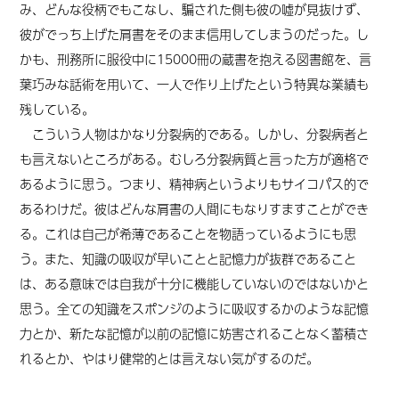
み、どんな役柄でもこなし、騙された側も彼の嘘が見抜けず、
彼がでっち上げた肩書をそのまま信用してしまうのだった。し
かも、刑務所に服役中に15000冊の蔵書を抱える図書館を、言
葉巧みな話術を用いて、一人で作り上げたという特異な業績も
残している。
こういう人物はかなり分裂病的である。しかし、分裂病者と
も言えないところがある。むしろ分裂病質と言った方が適格で
あるように思う。つまり、精神病というよりもサイコパス的で
あるわけだ。彼はどんな肩書の人間にもなりすますことができ
る。これは自己が希薄であることを物語っているようにも思
う。また、知識の吸収が早いことと記憶力が抜群であること
は、ある意味では自我が十分に機能していないのではないかと
思う。全ての知識をスポンジのように吸収するかのような記憶
力とか、新たな記憶が以前の記憶に妨害されることなく蓄積さ
れるとか、やはり健常的とは言えない気がするのだ。