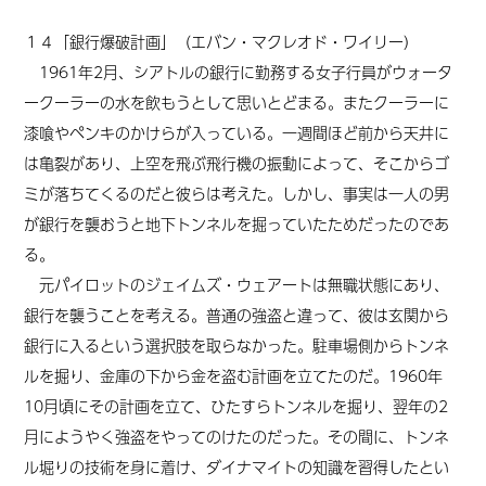
１４「銀行爆破計画」（エバン・マクレオド・ワイリー）
1961年2月、シアトルの銀行に勤務する女子行員がウォータ
ークーラーの水を飲もうとして思いとどまる。またクーラーに
漆喰やペンキのかけらが入っている。一週間ほど前から天井に
は亀裂があり、上空を飛ぶ飛行機の振動によって、そこからゴ
ミが落ちてくるのだと彼らは考えた。しかし、事実は一人の男
が銀行を襲おうと地下トンネルを掘っていたため
だったの
であ
る。
元パイロットのジェイムズ・ウェアートは無職状態にあり、
銀行を襲うことを考える。普通の強盗と違って、彼は玄関から
銀行に入るという選択肢を取らなかった。駐車場側からトンネ
ルを掘り、金庫の下から金を盗む計画を立てたのだ。1960年
10月頃にその計画を立て、ひたすらトンネルを掘り、翌年の2
月にようやく強盗をやってのけたのだった。その間に、トンネ
ル堀りの技術を身に着け、ダイナマイトの知識を習得したとい