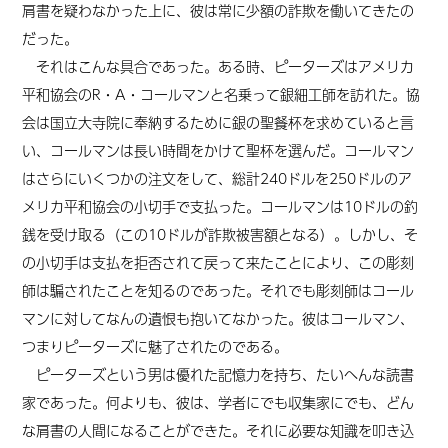
肩書を疑わなかった上に、
彼は
常に少額の詐欺を働いてきたの
だった。
それはこんな具合であった。ある時、ピーターズはアメリカ
平和協会のR・A・コールマンと名乗って銀細工師を訪れた。協
会は国立大寺院に奉納するために銀の聖餐杯を求めていると言
い、コールマンは長い時間をかけて聖杯を選んだ。コールマン
はさらにいくつかの注文をして、総計240ドルを250ドルのア
メリカ平和協会の小切手で支払った。コールマンは10ドルの釣
銭を受け取る（この10ドルが詐欺被害額となる）。しかし、そ
の小切手は支払を拒否されて戻って来たことにより、この彫刻
師は騙されたことを知るのであった。それでも彫刻師はコール
マンに対してなんの遺恨も抱いてなかった。彼はコールマン、
つまりピーターズに魅了されたのである。
ピーターズという男は優れた記憶力を持ち、たいへんな読書
家であった。何よりも、彼は、学者にでも収集家にでも、どん
な肩書の人間になることができた。それに必要な知識を叩き込