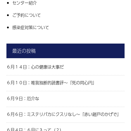
センター紹介
ご予約について
感染症対策について
最近の投稿
６月１４日：心の健康は大事だ
６月１０日：唯我独断的読書評～『死の同心円』
６月９日：厄介な
６月６日：ミステリバカにクスリなし～『赤い鎧戸のかげで』
６月４日：６月に入って（２）