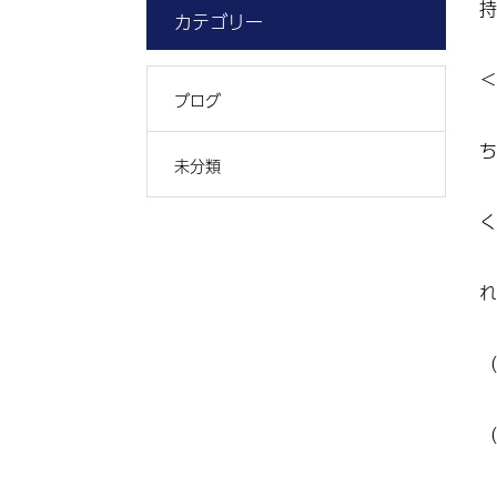
持
カテゴリー
＜
ブログ
ち
未分類
く
れ
（
（