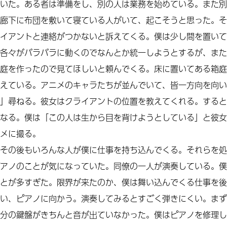
いた。ある者は準備をし、別の人は業務を始めている。また別
廊下に布団を敷いて寝ている人がいて、起こそうと思った。そ
イアントと連絡がつかないと訴えてくる。僕は少し間を置いて
各々がバラバラに動くのでなんとか統一しようとするが、また
庭を作ったので見てほしいと頼んでくる。床に置いてある箱庭
えている。アニメのキャラたちが並んでいて、皆一方向を向い
」尋ねる。彼女はクライアントの位置を教えてくれる。すると
なる。僕は「この人は生から目を背けようとしている」と彼女
メに撮る。
その後もいろんな人が僕に仕事を持ち込んでくる。それらを処
アノのことが気になっていた。同僚の一人が演奏している。僕
とが多すぎた。限界が来たのか、僕は舞い込んでくる仕事を後
い、ピアノに向かう。演奏してみるとすごく弾きにくい。まず
分の鍵盤がきちんと音が出ていなかった。僕はピアノを修理し