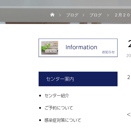
ブログ
ブログ
２月２０
20
２
センター案内
センター紹介
ご予約について
＜
感染症対策について