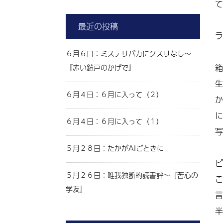
て
最近の投稿
ラ
６月６日：ミステリバカにクスリなし～
箱
『赤い鎧戸のかげで』
生
６月４日：６月に入って（２）
か
に
６月４日：６月に入って（１）
写
５月２８日：たかがAIごときに
ピ
５月２６日：唯我独断的読書評～『苦心の
こ
学友』
言
半