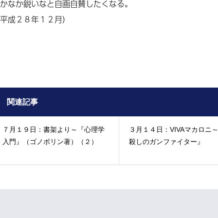
かなか鋭いなと自画自賛したくなる。
平成２８年１２月）
関連記事
７月１９日：書架より～『心理学
３月１４日：VIVAマカロニ
入門』（ゴノボリン著）（２）
殺しのガンファイター』