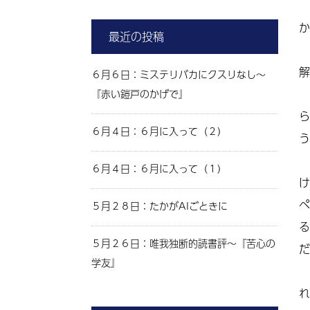
か
最近の投稿
解
６月６日：ミステリバカにクスリなし～
『赤い鎧戸のかげで』
ら
６月４日：６月に入って（２）
う
６月４日：６月に入って（１）
け
ペ
５月２８日：たかがAIごときに
る
５月２６日：唯我独断的読書評～『苦心の
だ
学友』
れ