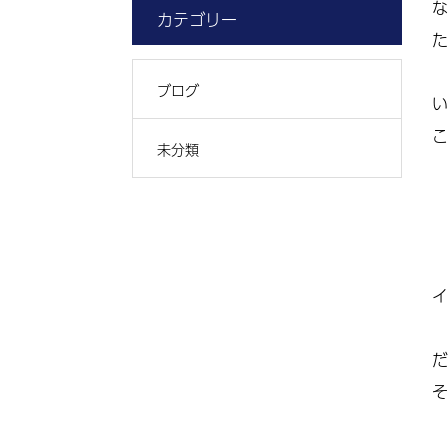
な
カテゴリー
た
ブログ
い
こ
未分類
イ
だ
そ