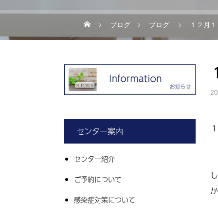
ブログ
ブログ
１２月１
20
１
センター案内
センター紹介
し
ご予約について
か
感染症対策について