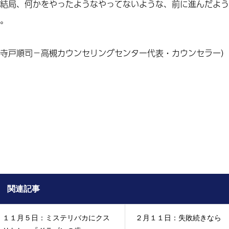
結局
、
何かをやったようなやってないような、前に進んだよう
。
寺戸順司－高槻カウンセリングセンター代表・カウンセラー
）
関連記事
１１月５日：ミステリバカにクス
２月１１日：失敗続きなら