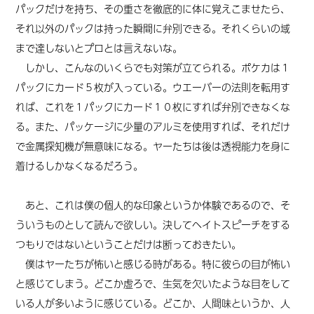
パックだけを持ち、その重さを徹底的に体に覚えこませたら、
それ以外のパックは持った瞬間に弁別できる。それくらいの域
まで達しないとプロとは言えないな。
しかし、こんなのいくらでも対策が立てられる。ポケカは１
パックにカード５枚が入っている。ウエーバーの法則を転用す
れば、これを１パックにカード１０枚にすれば弁別できなくな
る。また、パッケージに少量のアルミを使用すれば、それだけ
で金属探知機が無意味になる。ヤーたちは後は透視能力を身に
着けるしかなくなるだろう。
あと、これは僕の個人的な印象というか体験であるので、そ
ういうものとして読んで欲しい。決してヘイトスピーチをする
つもりではないということだけは断っておきたい。
僕はヤーたちが怖いと感じる時がある。特に彼らの目が怖い
と感じてしまう。どこか虚ろで、生気を欠いたような目をして
いる人が多いように感じている。どこか、人間味というか、人