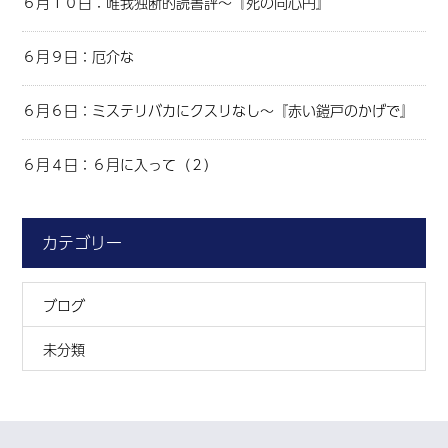
６月１０日：唯我独断的読書評～『死の同心円』
６月９日：厄介な
６月６日：ミステリバカにクスリなし～『赤い鎧戸のかげで』
６月４日：６月に入って（２）
カテゴリー
ブログ
未分類