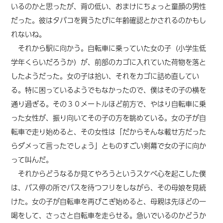
いるのかと思ったが、背の低い、おまけにちょっと童顔の男性
だった。彼はタバコを買うたびに年齢確認とかされるのかもし
れないね。
それから駅に向かう。自転車に乗っていた女の子（小学生低
学年くらいだろうか）が、前部のカゴに入れていた荷物を落と
したようだった。女の子は拾い、それをカゴに詰め直してい
る。特に困っているようでもなかったので、僕はその子の横を
通り過ぎる。その３０メートルほど前方で、やはり自転車に乗
った女性が、振り向いてその子の方を眺めている。女の子が自
転車で走り始めると、その女性は「だからそんな載せ方だった
らダメって言ったでしょう」とものすごい剣幕で女の子に向か
って叫んだ。
それからどうなるか見てやろうというスケベ心を起こした僕
は、バス停の所でバスを待つフリをしながら、その母娘を見続
けた。女の子が自転車を再びこぎ始めると、母親は先ほどの一
喝をして、さっさと自転車を走らせる。急いでいるのかどうか