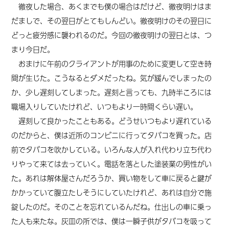
徹夜した場合、あくまでも僕の場合はだけど、徹夜明けはま
だましで、その翌日がとてもしんどい。徹夜明け
の
その
翌日に
どっと疲労感に襲われるのだ。
今回
の徹夜明けの翌日とは、つ
まり今日だ。
おまけに午前のクライアントが用事のために変更して空き時
間が生じた。こうなるとダメだったね。気が緩んでしまったの
か、少し遅刻してしまった。遅刻と言っても、九時半ころには
職場入りしていたけれど、いつもより一時間くらい遅い。
遅刻して良かったこともある。どうせいつもより遅れている
のだからと、僕は近所のコンビニに行ってタバコを買った。店
前でタバコを吹かしている。いろんな人が入れ代わり立ち代わ
りやって来ては去っていく。電話を落とした塗装業の男性がい
た。あれは解体屋さんだろうか、買い物をして車に戻ると鍵が
かかっていて腹立たしそうにしていたけれど、あれは自分で施
錠したのだ。そのことを忘れているんだね。仕出しの車に乗っ
た人も来たな。灰皿の所では、僕は一瞬子供がタバコを吸って