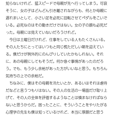
知らないけれど、猛スピードで母親が先へ行ってしまう。可哀
そうに、女の子はどんどん引き離されながらも、何とか母親に
遅れまいとして、小さい足を必死に回転させてペダルをこいで
いる。必死なのはその動きだけではない。女の子の顔も必死だ
った。母親には見えていないだろうけれど。
今日は土曜日だけれど、仕事をしている人もたくさんいる。
その人たちにとってはいつもと同じ慌ただしい朝を迎えてい
る。僕だけが例外的にのんびりしていたかもしれない。それ
に、あの母親にしてもそうだ。何か急ぐ事情があったのだろ
う。でも、もう少し余裕があった方がいいなと思う。もちろん
気持ちの上での余裕だ。
ちなみに、僕はその母親を冷たいとか、あるいはそれは虐待
だなどと言うつもりはない。その人の生活の一場面だけ取り上
げて、その人の全体を評価するようなことは慎まなければなら
ないと思うからだ。困ったことに、そういうことをやりたがる
心理学の先生も僕は知っているけれど、本当に厚顔だと思う