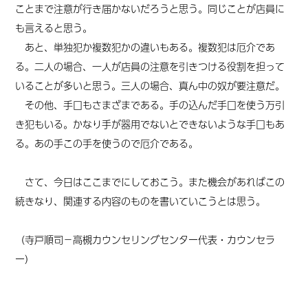
ことまで
注意が
行き届かないだろうと思う。同じことが店員に
も言えると思う。
あと、単独犯か複数犯かの違いもある。複数犯は厄介であ
る。二人の場合、一人が店員の注意を
引きつける
役割を担って
いることが多いと思う。三人の場合、真ん中の奴が要注意だ。
その他、手口もさまざまである。手の込んだ手口を使う万引
き犯もいる。かなり手が器用でないとできないような手口もあ
る。あの手この手を使うので厄介である。
さて、今日はここまでにしておこう。また機会があればこの
続きなり、関連する内容のものを書いていこうとは思う。
（寺戸順司－高槻カウンセリングセンター代表・カウンセラ
ー）