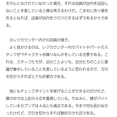
きちんとなされていなかった場合、それは店員が店内を巡回し
ないことを表していると僕は考えるわけだ。こまめに売り場を
作るとなれば、店員が店内をウロウロするはずであるからであ
る。
④レジカウンター内での店員の様子。
よく見かけるのは、レジカウンター内でバイトやパートのス
タッフがペチャクチャお喋りなんかをしている光景である。こ
れは、スタッフたちが、店のことよりも、自分たちのことに意
識が集中している
ことを表しているように思われるので
、万引
き犯からすれば
とても
好都合である。
他にもチェックポイントを挙げることができるのだけれど、
僕の中では上記の４点を重視している。ちなみに、僕がバイト
しているセブンでは４点とも満点である。今まで何も言わなか
ったけれど、万引き犯からすれば絶好のカモ店である。