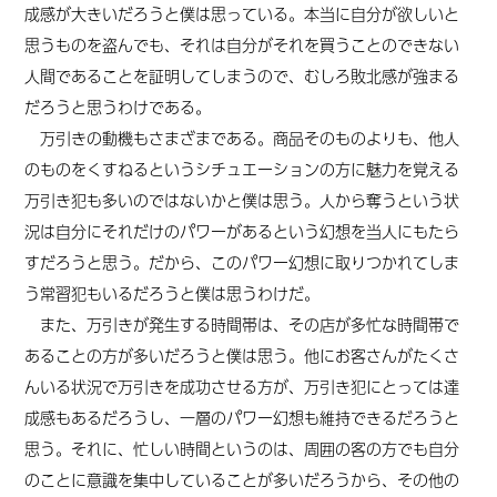
成感が大きいだろうと僕は思っている。本当に自分が欲しいと
思うものを盗んでも、それは自分がそれを買うことのできない
人間であることを証明してしまうので、むしろ敗北感が強まる
だろうと思うわけである。
万引きの動機もさまざまである。商品そのものよりも、他人
のものをくすねるというシチュエーションの方に魅力を覚える
万引き犯も多いのではないかと僕は思う。人から奪うという状
況は自分にそれだけのパワーがあるという幻想を当人にもたら
すだろうと思う。だから、このパワー幻想に取りつかれてしま
う常習犯もいるだろうと僕は思うわけだ。
また、万引きが発生する時間帯は、その店が多忙な時間帯で
あることの方が多いだろうと僕は思う。他にお客さんがたくさ
んいる状況で万引きを成功させる方が、万引き犯にとっては達
成感もあるだろうし、一層のパワー幻想も維持できるだろうと
思う。それに、忙しい時間というのは、
周囲の
客の方でも自分
のことに意識を集中していることが多いだろうから、
その他
の