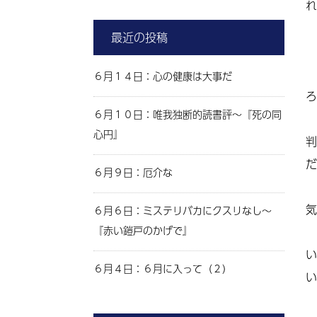
れ
最近の投稿
６月１４日：心の健康は大事だ
ろ
６月１０日：唯我独断的読書評～『死の同
心円』
判
だ
６月９日：厄介な
気
６月６日：ミステリバカにクスリなし～
『赤い鎧戸のかげで』
い
６月４日：６月に入って（２）
い