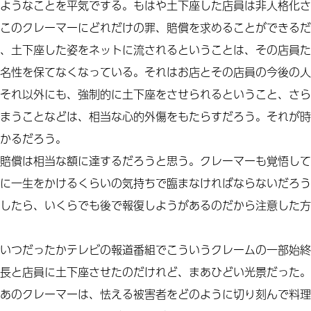
ようなことを平気でする。もはや土下座した店員は非人格化さ
このクレーマーにどれだけの罪、賠償を求めることができるだ
、土下座した姿をネットに流されるということは、その店員た
名性を保てなくなっている。それはお店とその店員の今後の人
それ以外にも、強制的に土下座をさせられるということ、さら
まうことなどは、相当な心的外傷をもたらすだろう。それが時
かるだろう。
賠償は相当な額に達するだろうと思う。クレーマーも覚悟して
に一生をかけるくらいの気持ちで臨まなければならないだろう
したら、いくらでも後で報復しようがあるのだから注意した方
いつだったかテレビの報道番組でこういうクレームの一部始終
長と店員に土下座させたのだけれど、まあひどい光景だった。
あのクレーマーは、怯える被害者をどのように切り刻んで料理