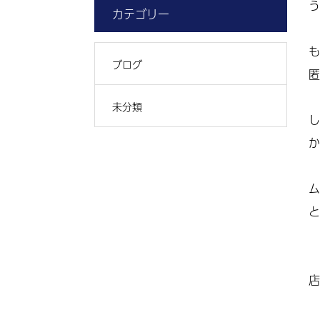
う
カテゴリー
も
ブログ
匿
未分類
し
か
ム
と
店