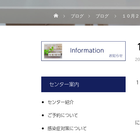
ブログ
ブログ
１０月２
20
１
センター案内
センター紹介
ご予約について
に
感染症対策について