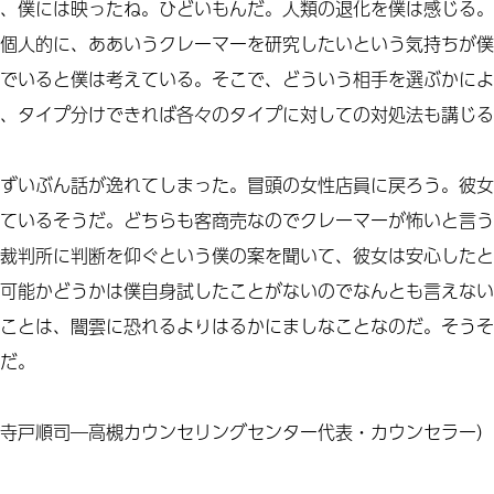
、僕には映ったね。ひどいもんだ。人類の退化を僕は感じる。
個人的に、ああいうクレーマーを研究したいという気持ちが僕
でいると僕は考えている。そこで、どういう相手を選ぶかによ
、タイプ分けできれば各々のタイプに対しての対処法も講じる
ずいぶん話が逸れてしまった。冒頭の女性店員に戻ろう。彼女
ているそうだ。どちらも客商売なのでクレーマーが怖いと言う
裁判所に判断を仰ぐという僕の案を聞いて、彼女は安心したと
可能かどうかは僕自身試したことがないのでなんとも言えない
ことは、闇雲に恐れるよりはるかにましなことなのだ。そうそ
だ。
寺戸順司―高槻カウンセリングセンター代表・カウンセラー）