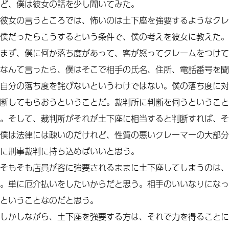
ど、僕は彼女の話を少し聞いてみた。
彼女の言うところでは、怖いのは土下座を強要するようなクレ
僕だったらこうするという条件で、僕の考えを彼女に教えた。
まず、僕に何か落ち度があって、客が怒ってクレームをつけて
なんて言ったら、僕はそこで相手の氏名、住所、電話番号を聞
自分の落ち度を詫びないというわけではない。僕の落ち度に対
断してもらおうということだ。裁判所に判断を伺うということ
。そして、裁判所がそれが土下座に相当すると判断すれば、そ
僕は法律には疎いのだけれど、性質の悪いクレーマーの大部分
に刑事裁判に持ち込めばいいと思う。
そもそも店員が客に強要されるままに土下座してしまうのは、
。単に厄介払いをしたいからだと思う。相手のいいなりになっ
ということなのだと思う。
しかしながら、土下座を強要する方は、それで力を得ることに