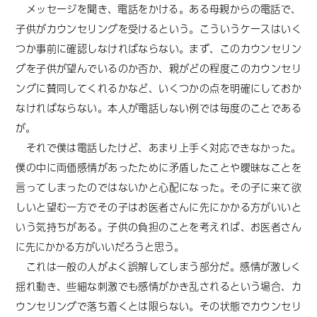
メッセージを聞き、電話をかける。ある母親からの電話で、
子供がカウンセリングを受けるという。こういうケースはいく
つか事前に確認しなければならない。まず、このカウンセリン
グを子供が望んでいるのか否か、親がどの程度このカウンセリ
ングに賛同してくれるかなど、いくつかの点を明確にしておか
なければならない。本人が電話しない例では毎度のことである
が。
それで僕は電話したけど、あまり上手く対応できなかった。
僕の中に両価感情があったために矛盾したことや曖昧なことを
言ってしまったのではないかと心配になった。その子に来て欲
しいと望む一方でその子はお医者さんに先にかかる方がいいと
いう気持ちがある。子供の負担のことを考えれば、お医者さん
に先にかかる方がいいだろうと思う。
これは一般の人がよく誤解してしまう部分だ。感情が激しく
揺れ動き、些細な刺激でも感情がかき乱されるという場合、カ
ウンセリングで落ち着くとは限らない。その状態でカウンセリ