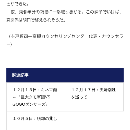
とができた。
夜、東側半分の領域に一部取り掛かる。この調子でいけば、
窓関係は明日で終えられそうだ。
（寺戸順司―高槻カウンセリングセンター代表・カウンセラ
ー）
関連記事
１２月１３日：キネマ館
１２月１７日：夫婦別姓
～『巨大クモ軍団VS
を巡って
GOGOダンサーズ』
１０月５日：脱却の兆し