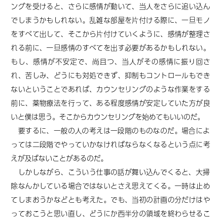
ングを受けると、さらに感情が動いて、当人をさらに追い込ん
でしまうかもしれない。乱雑な部屋を片付ける際に、一旦モノ
をすべて出して、そこから片付けていくように、感情が整理さ
れる前に、一旦感情のすべてを出す必要があるかもしれない。
もし、感情が不安定で、尚且つ、当人がその感情に振り回さ
れ、苦しみ、どうにも対処できず、抑制もコントロールもでき
ないということであれば、カウンセリングのような作業をする
前に、薬物療法を行って、ある程度感情が安定していた方が良
いと僕は思う。そこからカウンセリングを始めてもいいのだ。
要するに、一般の人の考えは一段階のものなのだ。場合によ
っては二段階でやっていかなければならなくなるという点に考
えが及ばないことがあるのだ。
しかしながら、こういう仕事の話が舞い込んでくると、大掃
除なんかしている場合ではないとさえ思えてくる。一時は止め
てしまおうかなどとも考えた。でも、当初の計画の分だけはや
っておこうと思い直し、どうにか西半分の領域を終わらせるこ