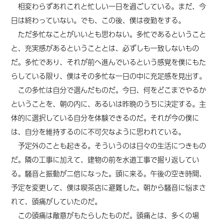
相変わらずあれこれと忙しい一日を過ごしている。まだ、今
日は終わっていない。でも、この後、僕は夜勤をする。
ただ多忙なことがいいとも思わない。多忙であるということ
と、充実感があるということとは、必ずしも一致しないもの
だ。多忙であり、それが前へ進んでいるという感覚を僕にもた
らしている限り、僕はその多忙な一日の中に充足感を見出す。
この多忙は自分で選んだものだ。今日、何をどこまでやるか
ということを、朝の内に、あるいは昨晩のうちに決定する。主
体的に選択している自分を体験できるのだ。それが今の僕に
は、自分を維持するのに不可欠なように思われている。
予定外のことも起きる。そういうのは日々の生活につきもの
だ。隣の工事に加えて、建物の前を水道工事で掘り返してい
る。騒音と振動が二倍になった。頭に来る。午後の空き時間、
予定を変更して、僕は喫茶店に避難した。朝から騒音に悩まさ
れて、頭痛がしていたのだ。
この頭痛は敵意がもたらしたものだ。頭痛とは、多くの場