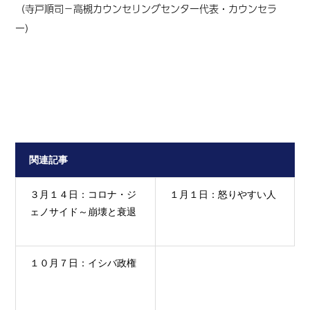
（寺戸順司
－高槻カウンセリングセンター代表・カウンセラ
ー
）
関連記事
３月１４日：コロナ・ジ
１月１日：怒りやすい人
ェノサイド～崩壊と衰退
１０月７日：イシバ政権