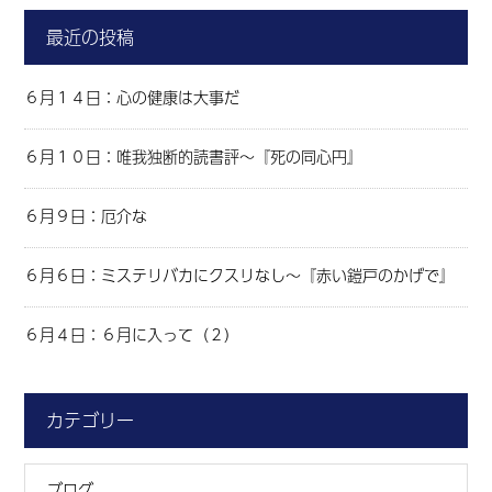
最近の投稿
６月１４日：心の健康は大事だ
６月１０日：唯我独断的読書評～『死の同心円』
６月９日：厄介な
６月６日：ミステリバカにクスリなし～『赤い鎧戸のかげで』
６月４日：６月に入って（２）
カテゴリー
ブログ