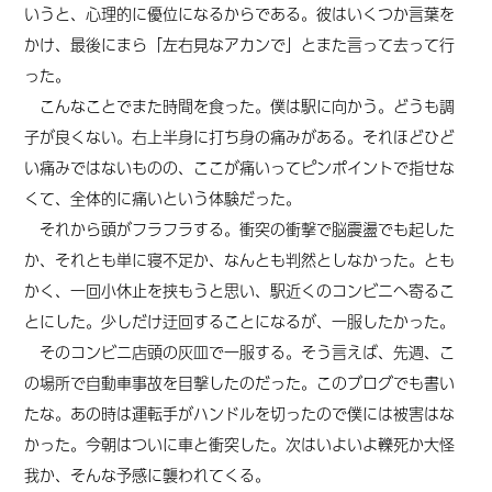
いうと、心理的に優位になるからである。彼はいくつか言葉を
かけ、最後にまら「左右見なアカンで」と
また
言って去って行
った。
こんなことでまた時間を食った。僕は駅に向かう。どうも調
子が良くない。右上半身に打ち身の痛みがある。それほどひど
い痛みではないものの、ここが痛いってピンポイントで指せな
くて、全体的に痛いという体験だった。
それから頭がフラフラする。衝突の衝撃で脳震盪でも起した
か、それとも単に寝不足か、なんとも判然としなかった。とも
かく、一回小休止を挟もうと思い、駅近くのコンビニへ寄るこ
とにした。少しだけ迂回することになるが、一服したかった。
そのコンビニ店頭の灰皿で一服する。そう言えば、先週、こ
の場所で自動車事故を目撃したのだった。このブログでも書い
たな。あの時は運転手がハンドルを切ったので僕には被害はな
かった。今朝はついに車と衝突した。次はいよいよ轢死か大怪
我か、そんな予感に襲われてくる。