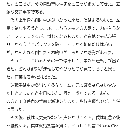
た。ところが、その自動車は停まるところか衝突してきた。立
派な交通事故である。
僕の上半身右側に車がぶつかって来た。僕はよろめいた。左
足で踏ん張ろうとしたが、こちらは悪い方の足で、力が入らな
い。
フラフラするが、
倒れてなるものか、と意地でも
踏ん張
り
、
かろうじて
バランスを取り、
とにかく
転倒だけは防い
だ。
なんとなく倒れたらお終いだ
、
みたいな感覚があった。
そうこうしているとその車が停車して、中から運転手が出て
きた。どんな野郎が運転してやがったのか見てやろうと思っ
た。作業服を着た男だった。
運転手は車から出てくるなり「左右見て渡らな危ないやん
か」といったことを口にした。何を言うかである。
あんた
の
方
こそ
交差点の手前で減速したのか、歩行者優先やぞ、と僕
は思った。
その後、彼は大丈夫かなどと声をかけてくる。僕は無言で彼
を凝視する。僕は終始無言を貫く。どうして無言でいるのかと