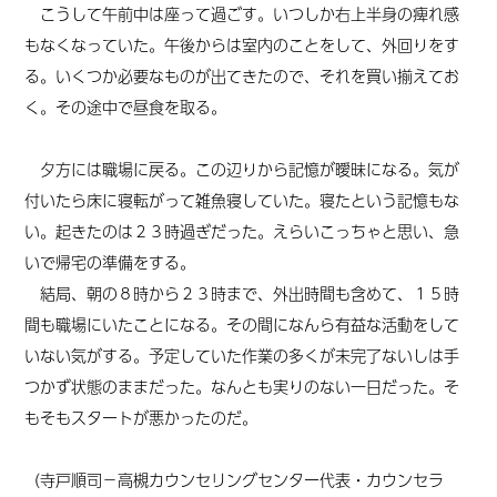
こうして午前中は座って過ごす。いつしか右上半身の痺れ感
もなくなっていた。午後からは室内のことをして、外回りをす
る。いくつか必要なものが出てきたので、それを買い揃えてお
く。その途中で昼食を取る。
夕方には職場に戻る。この辺りから記憶が曖昧になる。気が
付いたら床に寝転がって雑魚寝していた。寝たという記憶もな
い。起きたのは２３時過ぎだった。えらいこっちゃと思い、急
いで帰宅の準備をする。
結局、朝の８時から２３時まで、外出時間も含めて、１５時
間も職場にいたことになる。
その間に
なんら有益な活動をして
いない気がする。予定していた作業の多くが未完了ないしは手
つかず状態のままだった。なんとも実りのない一日だった。
そ
もそもスタートが悪かったのだ。
（寺戸順司－高槻カウンセリングセンター代表・カウンセラ