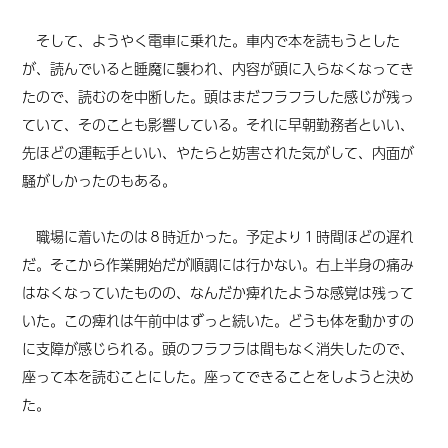
そして、ようやく電車に乗れた。車内で本を読もうとした
が、読んでいると睡魔に襲われ、内容が頭に入らなくなってき
たので、読むのを中断した。頭はまだフラフラした感じが残っ
ていて、そのことも影響している。それに早朝勤務者といい、
先ほどの運転手といい、やたらと妨害された気がして、内面が
騒がしかったのもある。
職場に着いたのは８時近かった。予定より１時間ほどの遅れ
だ。そこから作業開始だが順調には行かない。右上半身の痛み
はなくなっていたものの、なんだか痺れたような感覚は残って
いた。この痺れは午前中はずっと続いた。どうも体を動かすの
に支障が感じられる。頭のフラフラは間もなく消失したので、
座って本を読むことにした。座ってできることをしようと決め
た。