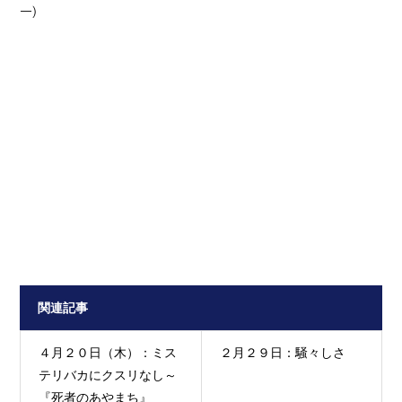
ー）
関連記事
４月２０日（木）：ミス
２月２９日：騒々しさ
テリバカにクスリなし～
『死者のあやまち』