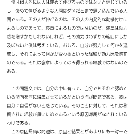
僕は個人的には人は褒めて伸びるものではないと信じている
し、褒めて伸びるような人間はダメだとまで思い込んでいる人
間である。その人が伸びるのは、その人の内発的な動機付けに
よるものであって、褒章によるものではないのだ。褒章は効力
感を増すかもしれないけれど、その
効力は
わずかの
範囲にしか
及ばない
と
僕は考えている
。
むしろ、
自分が努力して何かを達
成し、それによって
何かが
変わるといった経験が効力感を増す
のである。それは褒章によってのみ得られる経験ではないので
ある。
この問題文では、自分の中に有って、自分でもそれと認めて
いる傾向を何に帰属させているかという点が問題である。彼は
自分に自信がないと感じている。そのことに対して、それは称
賛された経験が無いためであるという原因帰属がなされている
わけである。
この原因帰属の問題は、原因と結果とがあまりにも一対一で