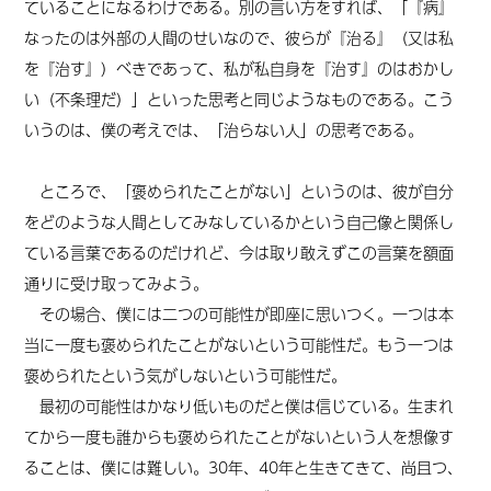
ていることになるわけである。別の言い方をすれば、「『病』
なったのは外部の人間のせいなので、彼らが『治る』（又は私
を『治す』）べきであって、私が
私自身
を『治す』のはおかし
い（
不条理だ
）」といった思考と同じようなものである。
こう
いうのは
、
僕の考えでは、
「治らない人」の思考である。
ところで、「褒められたことがない」というのは、彼が自分
をどのような人間としてみなしているかという自己像と関係し
ている言葉であるのだけれど、今は取り敢えずこの言葉を額面
通りに受け取ってみよう。
その場合、僕には二つの可能性が即座に思いつく。一つは本
当に一度も褒められたことがないという可能性だ。もう一つは
褒められたという気がしないという可能性だ。
最初の可能性はかなり低いものだと僕は信じている。生まれ
てから一度も誰からも褒められたことがないという人を想像す
ることは、僕には難しい。30年、40年と生きてきて、尚且つ、