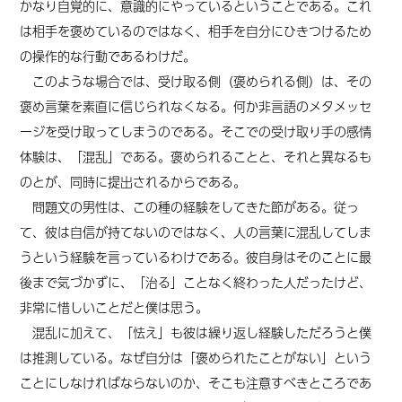
かなり自覚的に、意識的にやっているということである。これ
は相手を褒めているのではなく、相手を自分にひきつけるため
の操作的な行動であるわけだ。
このような場合では、受け取る側（褒められる側）は、その
褒め言葉を素直に信じられなくなる。何か非言語のメタメッセ
ージを受け取ってしまうのである。そこでの受け取り手の感情
体験は、「混乱」である。褒められることと、それと異なるも
のとが、同時に提出されるからである。
問題文の男性は、この種の経験をしてきた節がある。従っ
て、彼は自信が持てないのではなく、人の言葉に混乱してしま
うという経験を言っているわけである。彼自身はそのことに最
後まで気づかずに、「治る」ことなく終わった人だったけど、
非常に惜しいことだと僕は思う。
混乱に加えて、「怯え」も彼は繰り返し経験しただろうと僕
は推測している。なぜ自分は「褒められたことがない」という
ことにしなければならないのか、そこも注意すべきところであ