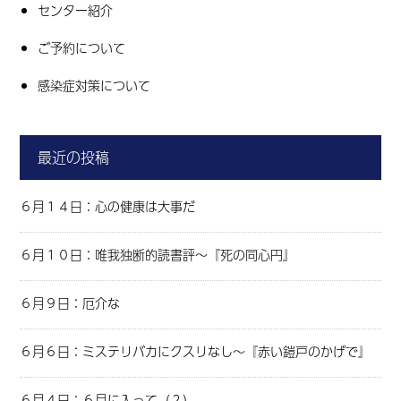
センター紹介
ご予約について
感染症対策について
最近の投稿
６月１４日：心の健康は大事だ
６月１０日：唯我独断的読書評～『死の同心円』
６月９日：厄介な
６月６日：ミステリバカにクスリなし～『赤い鎧戸のかげで』
６月４日：６月に入って（２）