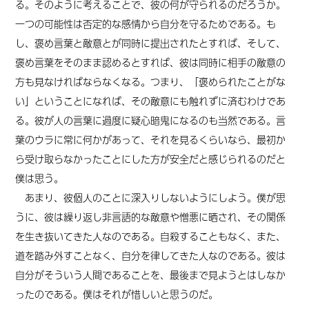
る。そのように考えることで、彼の何が守られるのだろうか。
一つの可能性は否定的な感情から自分を守るためである。も
し、褒め言葉と敵意とが同時に提出されたとすれば、そして、
褒め言葉をそのまま認めるとすれば、彼は
同時に
相手の敵意の
方も見なければならなくなる。つまり、「褒められたことがな
い」ということになれば、その敵意にも触れずに済むわけであ
る。彼が人の言葉に過度に疑心暗鬼になるのも当然である。言
葉のウラに常に何かがあって、それを見るくらいなら、最初か
ら受け取らなかったことにした方が安全だと感じられるのだと
僕は思う。
あまり、彼個人のことに深入りしないようにしよう。僕が思
うに、彼は繰り返し非言語的な敵意や憎悪に晒され、その関係
を生き抜いてきた人なのである。自殺することもなく、また、
道を踏み外すことなく、自分を律してきた人なのである。彼は
自分がそういう人間であることを、最後まで見ようとはしなか
ったのである。
僕は
それが惜しいと思うのだ。