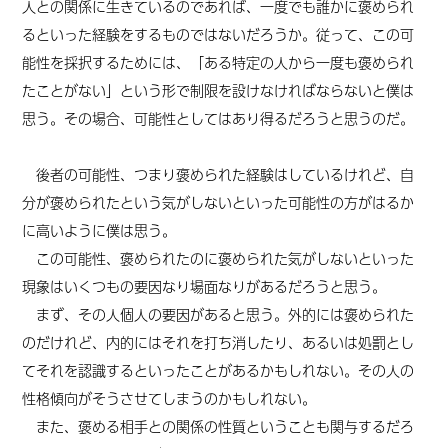
人との関係に生きているのであれば、一度でも誰かに褒められ
るといった経験をするものではないだろうか。従って、この可
能性を採択するためには、「ある特定の人から一度も褒められ
たことがない」という形で制限を
設け
なければならないと僕は
思う。その場合、可能性としてはあり得るだろうと思うのだ。
後者の可能性、つまり褒められた経験はしているけれど、自
分が褒められたという気がしないといった可能性の方がはるか
に高いように僕は思う。
この可能性、褒められたのに褒められた気がしないといった
現象はいくつもの要因なり場面なりがあるだろうと思う。
まず、その人個人の要因があると思う。外的には褒められた
のだけれど、内的にはそれを打ち消したり、あるいは処罰とし
て
それを
認識するといったことがあるかもしれない。その人の
性格傾向がそうさせてしまうのかもしれない。
また、褒める相手との関係の性質ということも関与するだろ