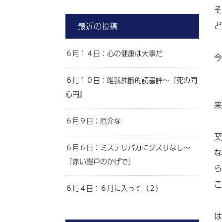
そ
ど
最近の投稿
６月１４日：心の健康は大事だ
今
６月１０日：唯我独断的読書評～『死の同
心円』
来
６月９日：厄介な
契
６月６日：ミステリバカにクスリなし～
な
『赤い鎧戸のかげで』
ら
こ
６月４日：６月に入って（２）
は