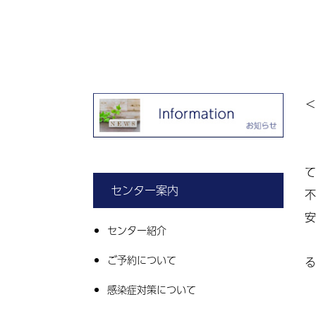
＜
僕
て
センター案内
不
安
センター紹介
ご予約について
る
感染症対策について