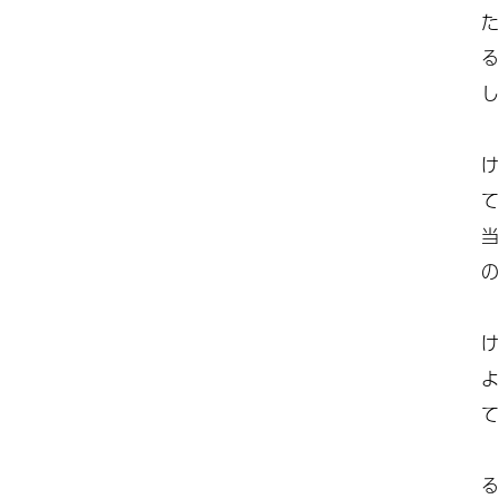
た
る
し
け
て
当
の
け
よ
て
る