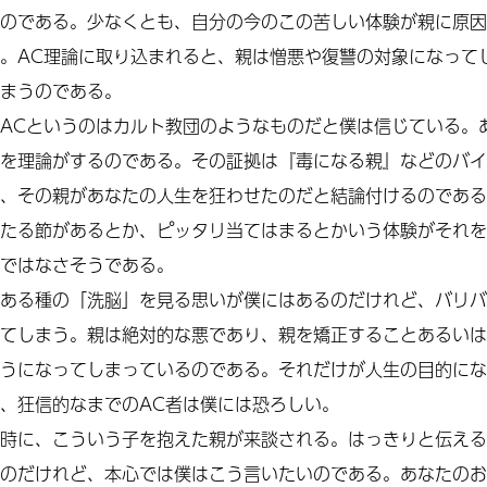
のである。少なくとも、自分の今のこの苦しい体験が親に原因
。
AC
理論に取り込まれると、親は憎悪や復讐の対象になって
まうのである。
AC
というのはカルト教団のようなものだと僕は信じている。
を理論がするのである。その証拠は『毒になる親』などのバイ
、その親があなたの人生を狂わせたのだと結論付けるのである
たる節があるとか、ピッタリ当てはまるとかいう体験がそれを
ではなさそうである。
ある種の「洗脳」を見る思いが僕にはあるのだけれど、バリバ
てしまう。親は絶対的な悪であり、親を矯正することあるいは
うになってしまっているのである。
それだけが人生の目的にな
、狂信的なまでのAC者は僕には恐ろしい。
時に、こういう子を抱えた親が来談される。はっきりと伝える
のだけれど、本心では僕はこう言いたいのである。あなたのお