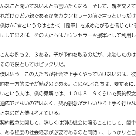
んなこと聞いてないよとも言いたくなる。そして、親を交えて
れだけひどい親であるかをカウンセラーの前で言うというだけ
僕は
AC
者というのはとかく「援軍」を求めたがると信じてい
にして思えば、
その人たち
はカウンセラーを援軍として利用し
こんな例も２，３ある。子が予約を取るのだが、来談したのは
るので僕としてはビックリだ。
僕は思う。この人たちが社会で上手くやっていけないのは、彼
約を一方的に子が
結ぶ
のである。この
AC
者たちは、要するに
いという人は、僕の見解では、１０中８，９くらいで契約観念
適応できないのではなく、契約観念が乏しいから上手く行かな
となのだと僕は考えている。
契約観念に関して、詳しくは別の機会に譲ることにして、簡単
、ある程度の社会経験が必要であるのと同時に、しっかりと自