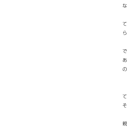
な
て
ら
で
あ
の
て
そ
親