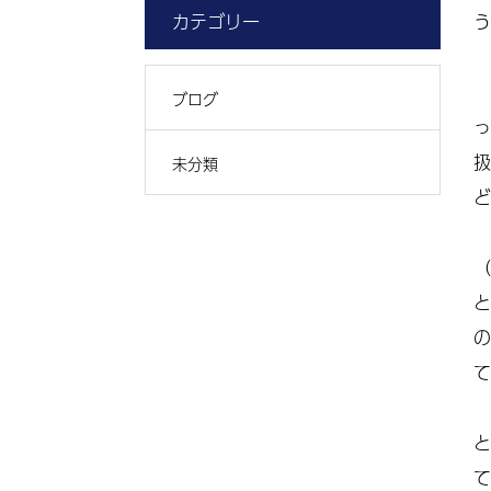
カテゴリー
う
ブログ
っ
扱
未分類
ど
（
と
の
て
と
て