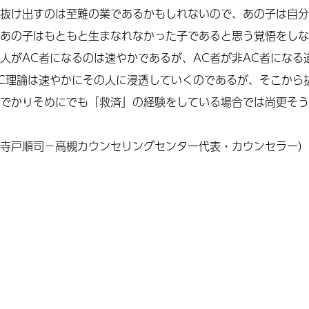
抜け出すのは至難の業であるかもしれ
ないので
、あの子は自分
あの子はもともと生まなれなかった子であると思う覚悟をしな
がAC者になるのは速やかであるが、AC者が非AC者になる
C理論は速やかにその人に浸透していくのであるが、そこから
で
かりそめに
でも「救済」の経験をしている場合では尚更そう
寺戸順司－高槻カウンセリングセンター代表・カウンセラー）