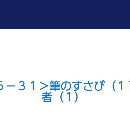
６－３１＞筆のすさび（１
者（１）