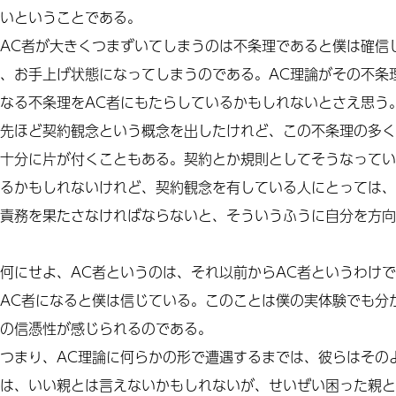
いということである。
AC
者が大きくつまずいてしまうのは不条理であると僕は確信
、お手上げ状態になってしまうのである。
AC
理論がその不条
なる不条理を
AC
者にもたらしているかもしれないとさえ思う
先ほど契約観念という概念を出したけれど、この不条理の多く
十分に片が付くこともある。契約とか規則としてそうなってい
るかもしれないけれど、契約観念を有している人にとっては、
責務を果たさなければならないと、そういうふうに自分を方向
何にせよ、
AC
者というのは、それ以前から
AC者
というわけで
AC
者になると僕は信じている。このことは僕の実体験でも分
の信憑性が感じられるのである。
つまり、
AC
理論に何らかの形で遭遇するまでは、彼らはその
は、いい親とは言えないかもしれないが、せいぜい困った親と