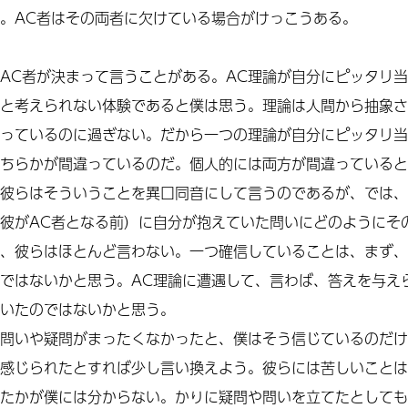
。
AC
者はその両者に欠けている場合がけっこうある。
AC
者が決まって言うことがある。
AC
理論が自分にピッタリ当
と考えられない体験であると僕は思う。理論は人間から抽象さ
っているのに過ぎない。だから一つの理論が自分にピッタリ当
ちらかが間違っているのだ。個人的には両方が間違っていると
彼らはそういうことを異口同音にして言うのであるが、では、
彼が
AC
者となる前）に自分が抱えていた問いにどのようにそ
、彼らはほとんど言わない。一つ確信していることは、まず、
ではないかと思う。
AC
理論に遭遇して、言わば、答えを与え
いたのではないかと思う。
問いや疑問がまったくなかったと、僕はそう信じているのだけ
感じられたとすれば少し言い換えよう。彼らには苦しいことは
たかが
僕には
分からない。かりに疑問や問いを立てたとしても