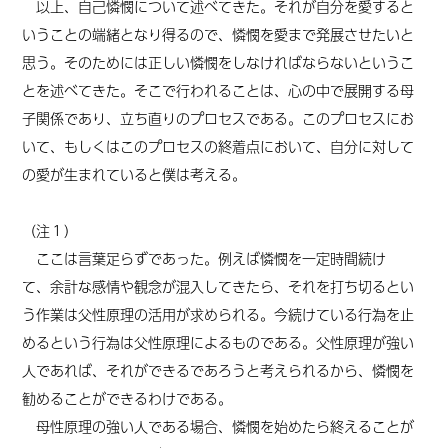
以上、自己憐憫について述べてきた。それが自分を愛すると
いうことの端緒となり得るので、憐憫を愛まで発展させたいと
思う。そのためには正しい憐憫をしなければならないというこ
とを述べてきた。そこで行われることは、心の中で展開する母
子関係であり、立ち直りのプロセスである。このプロセスにお
いて、もしくはこのプロセスの終着点において、自分に対して
の愛が生まれていると僕は考える。
（
注１
）
ここは言葉足らずであった。例えば憐憫
を
一定時間続け
て
、
余計な感情や観念
が
混入してきたら、それを打ち切るとい
う作業は父性原理の活用が求められる。今続けている行為を止
めるという行為は父性原理によるものである。父性原理が強い
人であれば、それができるであろうと考えられるから、憐憫を
勧めることができるわけである。
母性原理の強い人である場合、憐憫を始めたら終えることが