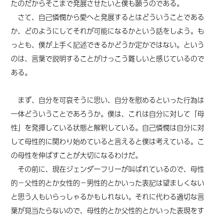
たのだからそこまで発展させたいと僕も願うのである。
さて、自己憐憫から愛へと発展するとはどういうことである
か、どのようにしてそれが可能になるかという話をしよう。も
っとも、僕が上手く記述できるかどうか定かではない。という
のは、言葉で説明することがけっこう難しいと感じているので
ある。
まず、自分を可哀そうに思い、自分を慰めるといった行為は
一体どういうことであろうか。僕は、これは自分に対して「母
性」を発揮している
状態
と解釈している。自己憐憫は自分に対
して母性的に関わり始めていると言えると僕は考えている。こ
の母性を伸ばすことが大切になるわけだ。
その前に
、
現在
ジェンダーフリーが叫ばれているので、母性
的－父性的とか女性的－男性的とかいった表記は望ましくない
と思う人もいらっしゃるかもしれない。それに代わる適切な言
葉が見当たらないので、母性的とか父性的とかいった表現をす