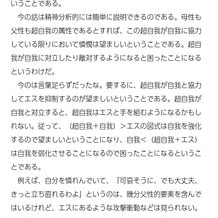
いうことである。
今の話は精神分析的には簡単に説明できるのである。母性も
父性も超自我の属性であるとすれば、この超自我が自我に協力
している限りにおいて
憐憫
は望ましいということである。超自
我が自我に対立したり敵対するようになると困ったことになる
というわけだ。
今のは言葉足らずだったな。要するに、超自我が自我と協力
してエスを抑制するのが望ましいということである。超自我が
自我と対立すると、超自我はエスと手を組むようになるかもし
れない。従って、（超自我＋自我）＞エスの図式は自我を強化
するので望ましいということになり、自我＜（超自我＋エス）
は自我を弱化させることになるので困ったことになるというこ
とである。
例えば、自分を憐れんでいて、「可哀そうに、でも大丈夫、
きっと立ち直れるわよ」というのは、幾分父性的要素を含んで
はいるけれど、エスにあるような攻撃衝動などは見られない。