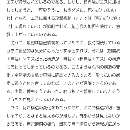
エスが抑制されているのである。しかし、超自我がエスに加担
してしまうと、「可愛そうに、もうダメね、死んだ方がいい
わ」となる。エスに属する攻撃衝動（ここでは「死んだ方がい
い」に現れている）が抑制されず、超自我の加担を受けて、意
識に上がっているのである。
従って、最初は自己憐憫をしていたのに、長時間続けている
うちに絶望的な気分になったりするとすれば、それは（超自我
＋自我）＞エスだった構造が、自我＜（超自我＋エス）の構造
に代わってしまっているのである。このような心内の構造の変
化は全然別の文脈で容易に確認できるのである。酔っ払いの愚
痴に延々と付き合ってみれば、このことが理解できるのであ
る。実際、僕もそうであった。酔っ払いを観察していくとそう
いうものが見えて
くる
のである。
では、何が構造の変化をもたらすのか、どこで構造が切り替
わるのか、となると答えるのが難しい。外部からは見えない
か
ら
である。自己憐憫の場合、最初の自己憐憫から連想が広がっ