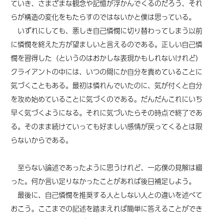
ていき、さまざまな観念や記憶が浮かんでくるのだろう、それ
らが構造の変化をもたらすのではないかと僕は思っている。
いずれにしても、悪しき自己憐憫に切り替わってしまう以前
に憐憫を終えた方が望ましいと言えるのである。正しい自己憐
憫を習得した（というのはおかしな表現かもしれないけれど）
クライアントの中には、いつの間にか自分を責めていることに
気づくこともある。最初は憐れんでいたのに、気が付くと自分
を攻め始めていることに気づくのである。だんだんこれにいち
早く気づくようになる。それに気づいたらその時点で終了であ
る。そのまま続けていっても好ましい感情が戻ってくるとは限
らない
から
である。
至らない論述であったように思うけれど、一応僕の見解は綴
った。何か言い足りなかったことがあれば後日補足しよう。
最後に、自己憐憫を推奨する人としない人との違いを述べて
おこう。ここまでの記述を踏まえれば簡単に答えることができ