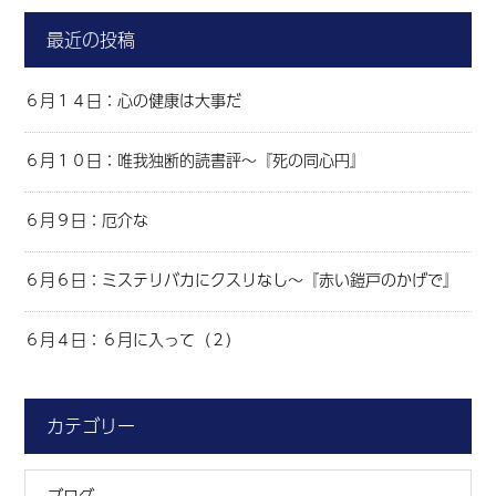
最近の投稿
６月１４日：心の健康は大事だ
６月１０日：唯我独断的読書評～『死の同心円』
６月９日：厄介な
６月６日：ミステリバカにクスリなし～『赤い鎧戸のかげで』
６月４日：６月に入って（２）
カテゴリー
ブログ