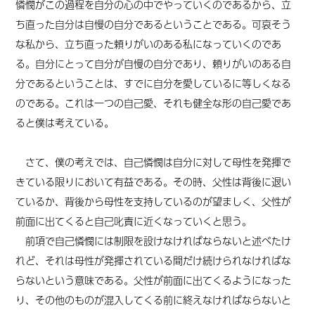
憐憫がこの過程を自分の心の中でやっていくのであるから、立
ち直った自分は自慢の自分であるということである。可哀そう
な私から、立ち直った頼りがいのある私になっていくのであ
る。自分にとって自分が自慢の自分であり、頼りがいのある自
分であるということは、すでに自分を愛しているに等しくなる
のである。
これは一つの自己愛
、
それも健全
な形の
自己愛であ
ると僕は考えている。
さて、僕の考えでは、自己憐憫は自分に対して母性を発揮で
きている限りにおいて有益である。
その時
、父性は背後に退い
ているか、背後から母性を支持しているのが望ましく、父性が
前面に出てくると自己叱責に近くなっていくと思う。
前項で自己憐憫には制限を設けなければならないと述べたけ
れど、それは母性が発揮されている間だけ続けられなければな
らないという
意味
である。父性が前面に出てくるようになった
り、その他のものが混入してくる前に終えなければならないと