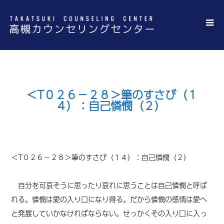
＜T０２６－２８＞筆のすさび（１
４）：自己憐憫（２）
＜T０２６－２８＞筆のすさび（１４）：自己憐憫（２）
自分を可哀そうに思ったり哀れに思うことは自己憐憫と
呼ば
れる
。憐憫は愛の入り口になり得る。だから憐憫の感情は愛へ
と発展していかなければならない。せっかくその入り口に入っ