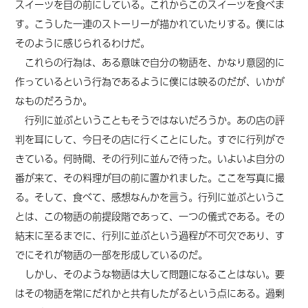
スイーツを目の前にしている。これからこのスイーツを食べま
す。こうした一連のストーリーが描かれていたりする。僕には
そのように感じられるわけだ。
これらの行為は、ある意味で自分の物語を、かなり意図的に
作っているという行為であるように僕には映るのだが、いかが
なものだろうか。
行列に並ぶということもそうではないだろうか。あの店の評
判を耳にして、今日その店に行くことにした。すでに行列がで
きている。何時間、その行列に並んで待った。いよいよ自分の
番が来て、その料理が目の前に置かれました。ここを写真に撮
る。そして、食べて、感想なんかを言う。行列に並ぶというこ
とは、この物語の前提段階であって、一つの儀式である。その
結末に至るまでに、行列に並ぶという過程が不可欠であり、す
でにそれが物語の一部を形成しているのだ。
しかし、そのような物語は大して問題になることはない。要
はその物語を常にだれかと共有したがるという点にある。過剰