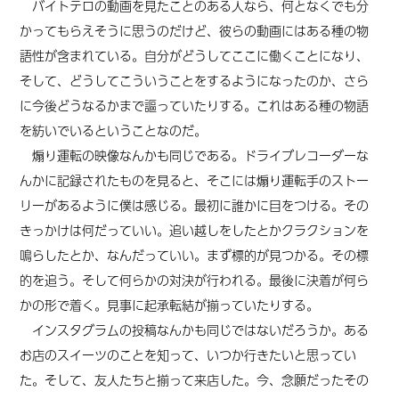
バイトテロの動画を見たことのある人なら、何となくでも分
かってもらえそうに思うのだけど、彼らの動画にはある種の物
語性が含まれている。自分がどうしてここに働くことになり、
そして、どうしてこういうことをするようになったのか、さら
に今後どうなるかまで謳っていたりする。これはある種の物語
を紡いでいるということなのだ。
煽り運転の映像なんかも同じである。ドライブレコーダーな
んかに記録されたものを見ると、そこには煽り運転手のストー
リーがあるように僕は感じる。最初に誰かに目をつける。その
きっかけは何だっていい。追い越しをしたとかクラクションを
鳴らしたとか、なんだっていい。まず標的が見つかる。その標
的を追う。そして何らかの対決が行われる。最後に決着が何ら
かの形で着く。見事に起承転結が揃っていたりする。
インスタグラムの投稿なんかも同じではないだろうか。ある
お店のスイーツのことを知って、いつか行きたいと思ってい
た。そして、友人たちと揃って来店した。今、念願だったその