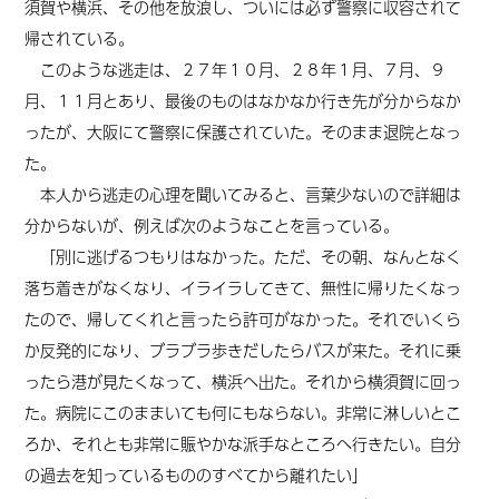
須賀や横浜、その他を放浪し、ついには必ず警察に収容されて
帰されている。
このような逃走は、２７年１０月、２８年１月、７月、９
月、１１月とあり、最後のものはなかなか行き先が分からなか
ったが、大阪にて警察に保護されていた。そのまま退院となっ
た。
本人から逃走の心理を聞いてみると、言葉少ないので詳細は
分からないが、例えば次のようなことを言っている。
「別に逃げるつもりはなかった。ただ、その朝、なんとなく
落ち着きがなくなり、イライラしてきて、無性に帰りたくなっ
たので、帰してくれと言ったら許可がなかった。それでいくら
か反発的になり、ブラブラ歩きだしたらバスが来た。それに乗
ったら港が見たくなって、横浜へ出た。それから横須賀に回っ
た。病院にこのままいても何にもならない。非常に淋しいとこ
ろか、それとも非常に賑やかな派手なところへ行きたい。自分
の過去を知っているもののすべてから離れたい」