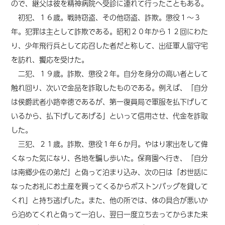
ので、継父は彼を精神病院へ受診に連れて行ったこともある。
初犯、１６歳。戦時窃盗、その他窃盗、詐欺。懲役１～３
年。犯罪は主として詐欺である。昭和２０年から１２回にわた
り、少年飛行兵として応召した者だと称して、出征軍人留守宅
を訪れ、饗応を受けた。
二犯、１９歳。詐欺、懲役２年。自分を身分の高い者として
触れ回り、次いで金品を詐取したものである。例えば、「自分
は侯爵武者小路幸徳であるが、第一復員局で軍服を払下げして
いるから、払下げしてあげる」といって信用させ、代金を詐取
した。
三犯、２１歳。詐欺、懲役１年６か月。やはり家出をして偉
くなった気になり、各地を騙し歩いた。保育園へ行き、「自分
は南郷少佐の弟だ」と偽って泊まり込み、次の日は「お世話に
なったお礼にお土産を買ってくるからボストンバッグを貸して
くれ」と持ち逃げした。また、他の所では、体の具合が悪いか
ら泊めてくれと偽って一泊し、翌日一度立ち去ってからまた来