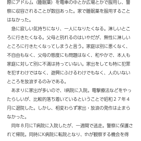
際にアドルム（睡眠薬）を電車の中とか広場とかで服用し、警
察に収容されることが数回あった。家で睡眠薬を服用すること
はなかった。
急に寂しい気持ちになり、一人になりたくなる。淋しいとこ
ろに行きたくなる。父母と別れるのはいやだが、無性に淋しい
ところに行きたくなってしまうと言う。
家庭
は別に悪くなく、
不自由もなく、父母の態度にも問題はなく、和やかで、本人も
家庭に対して別に不満は持っていない。家出をしても特に犯罪
を犯すわけではなく、遊興にふけるわけでもなく、人のいない
ところを放浪するのみである。
あまりに家出が多いので、I病院に入院。電撃療法などをやっ
たらしいが、比較的落ち着いているということで昭和２７年４
月に退院した。しかし、相変わらず家出・放浪の発作は止まら
なかった。
同年８月にT病院に入院したが、一週間で逃走。警察に保護さ
れて帰院。同時にK病院に転院となり、thが観察する機会を得