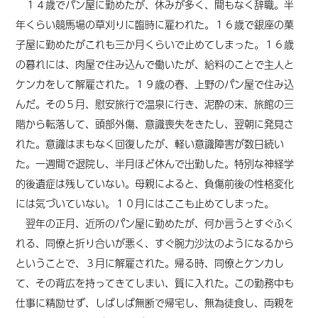
１４歳でパン屋に勤めたが、休みが多く、間もなく辞職。半
年くらい競馬場の草刈りに臨時に雇われた。１６歳で銀座の菓
子屋に勤めたがこれも三か月くらいで止めてしまった。１６歳
の暮れには、肉屋で住み込んで働いたが、給料のことで主人と
ケンカをして解雇された。１９歳の春、上野のパン屋で住み込
んだ。その５月、慰安旅行で温泉に行き、泥酔の末、旅館の三
階から転落して、頭部外傷、意識喪失をきたし、翌朝に発見さ
れた。意識はまもなく回復したが、軽い意識障害が数日続い
た。一週間で退院し、半月ほど休んで出勤した。特別な神経学
的後遺症は残していない。母親によると、負傷前後の性格変化
には気づいていない。１０月にはここも止めてしまった。
翌年の正月、近所のパン屋に勤めたが、何か言うとすぐふく
れる、同僚と折り合いが悪く、すぐ腕力沙汰のようになるから
ということで、３月に解雇された。帰る時、同僚とケンカし
て、その背広を持ってきてしまい、質に入れた。この勤務中も
仕事に精励せず、しばしば無断で帰宅し、無為徒食し、両親を