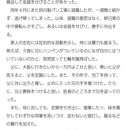
脅迫して金銭をせびることが多かった。
同年４月にまた別の製パン工場に就職したが、一週間と続か
ず、逃げ帰ってしまった。以来、就職の意思はなく、終日家の
中で寝転んですごし、あるいは金銭をせびり、勝手に外出す
る。
家人の忠告には反抗的な言動を示し、時には暴力も振るう。
例えば、夕食に兄にハンペンがついているのになぜ自分にはつ
いていないのかと、突然怒って七輪を蹴飛ばした。
父に、大阪に
行き
たいから一万円よこせと言い、無いと父が
答えると、父を足蹴にした。また、その件で、包丁を持って、
父に外に出ろと脅し、止めに入った兄の手を傷つけた。さら
に、兄と勝負をつけると言い、医者のところまで兄を追って行
った。
また、母に対しても、衣類を引き出し、破棄したり、妹を脅
かしてわずかな用事を言いつけ、従わないと殴打し、蹴るなど
の暴行を加えた。