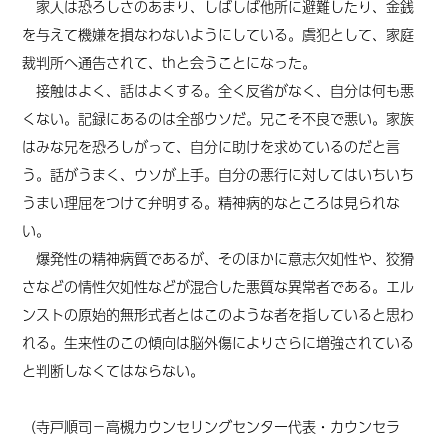
家人は恐ろしさのあまり、しばしば他所に避難したり、金銭
を与えて機嫌を損なわないようにしている。虞犯として、家庭
裁判所へ通告されて、thと会うことになった。
接触はよく、話はよくする。全く反省がなく、自分は何も悪
くない。記録にあるのは全部ウソだ。兄こそ不良で悪い。家族
はみな兄を恐ろしがって、自分に助けを求めているのだと言
う。話がうまく、ウソが上手。自分の悪行に対してはいちいち
うまい理屈をつけて弁明する。精神病的なところは見られな
い。
爆発性の精神病質であるが、そのほかに意志欠如性や、狡猾
さなどの情性欠如性などが混合した悪質な異常者である。エル
ンストの原始的無形式者とはこのような者を指していると思わ
れる。生来性のこの傾向は脳外傷によりさらに増強されている
と判断しなくてはならない。
（寺戸順司－高槻カウンセリングセンター代表・カウンセラ