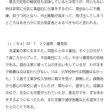
意志欠如型の軽佻性も加味しているとは思うが、何ともない
時は非常に元気に真面目に仕事をするのに、理由なしに不機
嫌、抑うつ的となり、外出衝動が高まって、飛び出してしまう
ところはあきらかに気分易変者とみるべきものと思われる。
（
ｃｌ８４）
M・T ２０歳男
爆発型
洗濯業の家に生まれた。同胞６人中４番目。すぐ上の兄が１
７歳ころからグレて、不良集団に入った。やはり爆発性の性格
である。現在は家に帰って父の手伝いをしているが、わがまま
で粗暴な点は変わりがない。clは、小学校時代は問題はなかっ
た。１２歳で工業学校入学時に戦災を受け、疎開した。疎開地
から都心の学校に通っていたが、間もなく、退学した。成績は
中位で、先生にも可愛がられていたが、悪友ができ、ずる休み
をするようになったため、また空襲で通学困難なため退学させ
たとのことである。