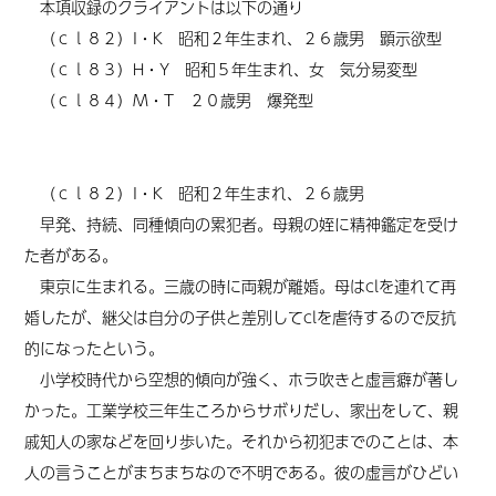
本項収録
の
クライアント
は
以下
の
通り
（
ｃｌ８２）
I・K 昭和２年生まれ、２６歳男
顕示欲型
（
ｃｌ８３）
H・Y 昭和５年生まれ、女
気分易変型
（
ｃｌ８４）
M・T ２０歳男
爆発型
（
ｃｌ８２）
I・K 昭和２年生まれ、２６歳男
早発、持続、同種傾向の累犯者。母親の姪に精神鑑定を受け
た者がある。
東京に生まれる。三歳の時に両親が離婚。母はclを連れて再
婚したが、継父は自分の子供と差別してclを虐待するので反抗
的になったという。
小学校時代から空想的傾向が強く、ホラ吹きと虚言癖が著し
かった。工業学校三年生ころからサボりだし、家出をして、親
戚知人の家などを回り歩いた。それから初犯までのことは、本
人の言うことがまちまちなので不明である。彼の虚言がひどい