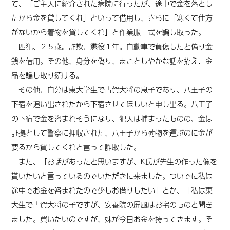
て、「ご主人に紹介された病院に行ったが、途中で金を落とし
たから金を貸してくれ」といって借用し、さらに「寒くて仕方
がないから着物を貸してくれ」と作業服一式を騙し取った。
四犯、２５歳。詐欺、懲役１年。自動車で負傷したと偽り金
銭を借用。その他、身分を偽り、まことしやかな話を拵え、金
品を騙し取り続ける。
その他、自分は東大学生で古賀大将の息子であり、八王子の
下宿を追い出されたから下宿させてほしいと申し出る。八王子
の下宿で金を盗まれそうになり、犯人は捕まったものの、金は
証拠として警察に押収された、八王子から荷物を運ぶのに金が
要るから貸してくれと言って詐取した。
また、「お話があったと思いますが、K氏が先生の作った像を
貰いたいと言っているのでいただきに来ました。ついでに私は
途中でお金を盗まれたので少しお借りしたい」とか、「私は東
大生で古賀大将の子ですが、安養院の屏風はお宅のものと聞き
ました。買いたいのですが、妹が今日お金を持ってきます。そ