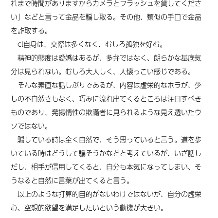
れまで時間がありますからカメラとフラッシュを貸してくださ
い」などと言って金品を騙し取る。その他、類似の手口で金品
を詐取する。
cl自身は、交際は多くなく、むしろ孤独を好む。
精神的態度は愛嬌はあるが、多弁ではなく、朗らかな基底気
分は見られない。むしろ大人しく、人懐っこい感じである。
そんな素直な話しぶりであるが、内容は虚栄的なホラが、少
しの不自然さもなく、巧みに流れ出てくるところは注目すべき
ものであり、発揚情性の欺瞞者に見られるような見え透いたウ
ソではない。
騙している時は全く自然で、そう思っていると言う。道を歩
いている時はどうして騙そうかなどと考えているが、いざ話し
だし、相手が信用してくると、自分も本気になってしまい、そ
うなると自然に言葉が出てくると言う。
以上のような打算的目的がないわけではないが、自分の虚栄
心、空想的欲望を満足したいという動機が大きい。