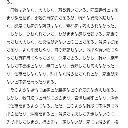
る。
口数は少なく、大人しく、落ち着いている。同室患者とはあ
まり話をせず、比較的自閉的であるが、特別な異常体験もな
く、態度にも病的な所見はなく、精神病は考えられなかった。
しかし、ひねくれていて、わがままな感じを受ける。家族の
言でも大人しく、社交性が少ないとのことである。普通は従順
であり、よく作業もやり、何の問題もない。外出や買い物にや
っても真面目にやっており、信用できる。しかし、時々、原因
なしで不機嫌となり、無口となり、質問しても答えなかった
り、仕事をしなくなり、理由なく帰らせてくれとか、家族が来
ないと不満を言ったりする。
そのような場合に頭痛とか腹痛などの心気的な訴えもある。
しかし、数日経つと自然におさまり、表情も柔和となり、活発
に仕事をするようになる。ただ、このような時期に不注意に外
出させたり、油断をすると、普通では決して逃走しないのに、
逃げ出してしまう。行き先は一定しないが、家には帰らず、横