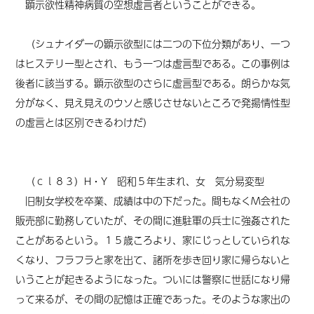
顕示欲性精神病質の空想虚言者ということができる。
（シュナイダーの顕示欲型には二つの下位分類があり、一つ
はヒステリー型とされ、もう一つは虚言型である。この事例は
後者に該当する。顕示欲型のさらに虚言型である。朗らかな気
分がなく、見え見えのウソと感じさせないところで発揚情性型
の虚言とは区別できるわけだ）
（
ｃｌ８３）
H・Y 昭和５年生まれ、女
気分易変型
旧制女学校を卒業、成績は中の下だった。間もなくM会社の
販売部に勤務していたが、その間に進駐軍の兵士に強姦された
ことがあるという。１５歳ころより、家にじっとしていられな
くなり、フラフラと家を出て、諸所を歩き回り家に帰らないと
いうことが起きるようになった。ついには警察に世話になり帰
って来るが、その間の記憶は正確であった。そのような家出の