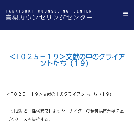
＜T０２５－１９＞文献の中のクライア
ントたち（１９）
＜T
０２５－１９＞
文献の中のクライアントたち
（１９）
引き続き
「
性格異常
」
よりシュナイダー
の
精神病質分類に基
づくケースを抜粋する。