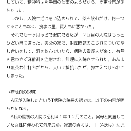
していて、精神科は片手間の仕事のようだから、尚更診察が少
なかった。
しかし、入院生活は閉じ込められて、薬を飲むだけ、何一つ
することもなく、食事は量、質ともに悪かった。
それでも一ヶ月ほどで退院できたが、２回目の入院はもっと
ひどい目に遭った。実父の家で、財産問題のこじれについて話
し合いをして、酒を飲んでいたら、病院の看護人が来て、有無
を言わさず麻酔剤を注射され、無理に入院させられた。あんま
り無茶な仕打ちだから、大いに抵抗したが、押さえつけられて
しまった。
（病院側の説明）
A氏が入院したというT病院の院長の話では、以下の内容が明
らかになる。
A氏の最初の入院は昭和４１年１２月のこと。実母と同居して
いた女性に伴われて外来受診。家族の訴えは、「（A氏は）幼児