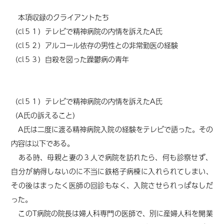
本項収録のクライアントたち
（cl５１）テレビで精神病院の内情を訴えたA氏
（cl５２）アルコール依存の男性との非常勤医の経験
（cl５３）自殺を図った躁鬱病の青年
（cl５１）テレビで精神病院の内情を訴えたA氏
（A氏の訴えること）
A氏は二度に渡る精神病院入院の経験をテレビで語った。その
内容は以下である。
ある時、母親と妻の３人で病院を訪れたら、何も診察せず、
自分が納得しないのに不当に鉄格子病棟に入れられてしまい、
その後はまったく医師の回診もなく、入院させられっぱなしだ
った。
このT病院の院長は婦人科専門の医師で、別に産婦人科を開業