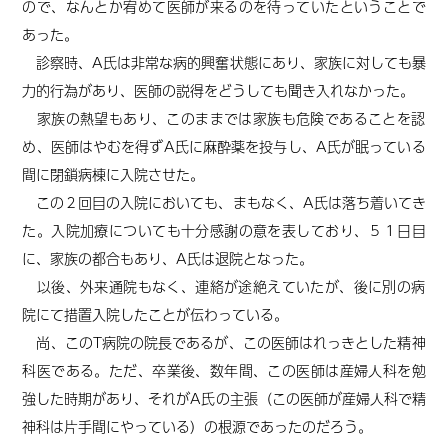
ので、なんとか宥めて医師が来るのを待っていたということで
あった。
診察時、A氏は非常な病的興奮状態にあり、家族に対しても暴
力的行為があり、医師の説得をどうしても聞き入れなかった。
家族の熱望もあり、このままでは家族も危険であることを認
め、医師はやむを得ずA氏に麻酔薬を投与し、A氏が眠っている
間に閉鎖病棟に入院させた。
この２回目の入院においても、まもなく、A氏は落ち着いてき
た。入院加療についても十分感謝の意を表しており、５１日目
に、家族の都合もあり、A氏は退院となった。
以後、外来通院もなく、連絡が途絶えていたが、後に別の病
院にて措置入院したことが伝わっている。
尚、このT病院の院長であるが、この医師はれっきとした精神
科医である。ただ、卒業後、数年間、この医師は産婦人科を勉
強した時期があり、それがA氏の主張（この医師が産婦人科で精
神科は片手間にやっている）の根源であったのだろう。