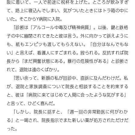
阪に着いて、一人で前途に祝杯を上げた。ところが飲みすぎ
て、路上に寝込んでしまい、気がついたときにはトラ箱の中に
いた。そこからY病院に入院。
「診断は『アルコール中毒及び精神病質』。以後、鍵と鉄格
子の中に幽閉されてきたと彼は言う。外に向かって訴えように
も、紙もエンピツも渡してもらえない。『自分はなんでもな
い』と言えば、看護人にすごまれる。殴られる。反抗すれば院
長から『まだ興奮状態にある。暴行の危険性がある』と診断さ
れて、退院は遠のくばかり。
「思い余って、新顔の私が回診中、直訴に及んだわけだ。私
が、退院と家族調査について院長と相談することを約束する
と、彼は『病院に来てはじめて人間に会ったような気がする』
と言って、ひどく喜んだ。
「しかし、院長に話すと、『週一回の非常勤医に何がわか
る』と一喝され、院長指示でまた新しい薬が処方されただけだ
った。