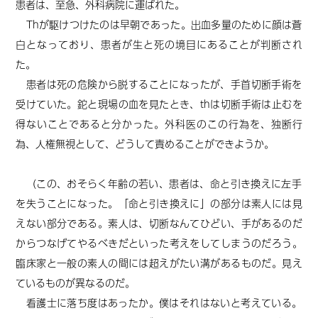
患者は、至急、外科病院に運ばれた。
T
hが駆けつけたのは早朝であった。出血多量のために顔は蒼
白となっており、患者が生と死の境目にあることが判断され
た。
患者は死の危険から脱することになったが、手首切断手術を
受けていた。鉈と現場の血を見たとき、thは切断手術は止むを
得ないことであると分かった。外科医のこの行為を、独断行
為、人権無視として、どうして責めることができようか。
（この、おそらく年齢の若い、患者は、命と引き換えに左手
を失うことになった。「命と引き換えに」の部分は素人には見
えない部分である。素人は、切断なんてひどい、手があるのだ
からつなげてやるべきだといった考えをしてしまうのだろう。
臨床家と一般の素人の間には超えがたい溝があるものだ。見え
ているものが異なるのだ。
看護士に落ち度はあったか。僕はそれはないと考えている。