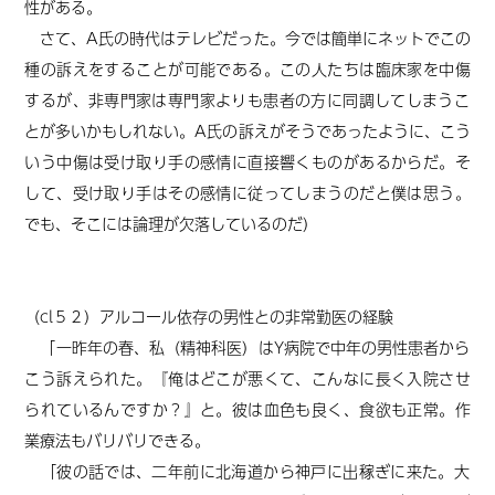
性がある。
さて、A氏の時代はテレビだった。今では簡単にネットでこの
種の訴えをすることが可能である。この人たちは臨床家を中傷
するが、非専門家は専門家よりも患者
の方
に同調してしまうこ
とが多いかもしれない。A氏の訴えがそうであったように、こう
いう中傷は受け取り手の感情に直接響くものがあるからだ。そ
して、受け取り手はその感情に従ってしまうのだと僕は思う。
でも、そこには論理が欠落しているのだ）
（cl５２）アルコール依存の男性との非常勤医の経験
「一昨年の春、私（精神科医）はY病院で中年の男性患者から
こう訴えられた。『俺はどこが悪くて、こんなに長く入院させ
られているんですか？』と。彼は血色も良く、食欲も正常。作
業療法もバリバリできる。
「彼の話では、二年前に北海道から神戸に出稼ぎに来た。大