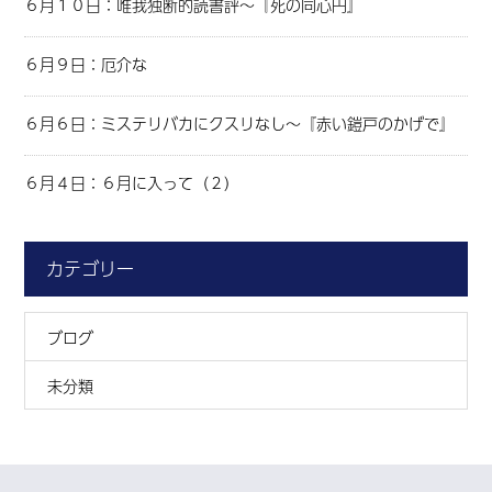
６月１０日：唯我独断的読書評～『死の同心円』
６月９日：厄介な
６月６日：ミステリバカにクスリなし～『赤い鎧戸のかげで』
６月４日：６月に入って（２）
カテゴリー
ブログ
未分類