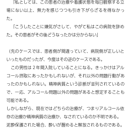
「私としては、この患者の治療や看護状態を毎日観察する立
場にない以上、無力を感じつつも引き下がらざるを得なかっ
た。
「こうしたことに嫌気がさして、やがて私はこの病院を辞め
た。その患者がその後どうなったかは分からない」
（先のケースでは、患者側が間違っていて、病院側が正しいと
いったものだったが、今度はその逆のケースである。
この男性は２年間入院していることになる。きっかけはアル
コール摂取にあったかもしれないが、それ以外の問題行動があ
ったのかもしれない。精神病質という診断が並列されているの
で、一応、アルコール問題以外の問題があると想定することも
可能である。
しかしながら、現在ではどちらの治療が、つまりアルコール依
存の治療か精神病質の治療か、なされているのか不明である。
泥酔保護された場合、酔いが醒めると解放されるものである。