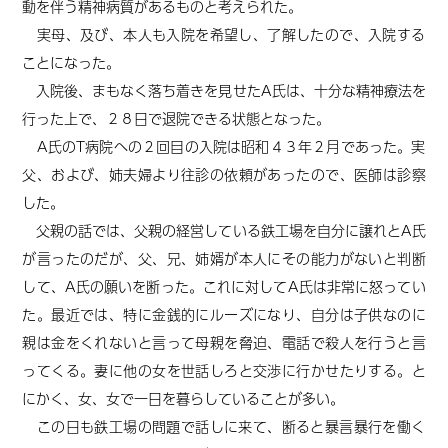
動を伴う精神病質があるものと考えられた。
実母、及び、本人も入院を希望し、了解したので、入院する
ことになった。
入院後、まもなく落ち着きを見せたA氏は、十分な精神療法を
行った上で、２８日で退院できる状態となった。
A氏のT病院への２回目の入院は昭和４３年２月であった。実
父、および、姉夫婦より往診の依頼があったので、医師は診察
した。
父親の話では、父親の経営している鉄工場を自分に譲れとA氏
が言ったのだが、父、兄、姉婿が本人にその能力がないと判断
して、A氏の願いを断った。これに対してA氏は非常に怒ってい
た。最近では、特に金銭的にルーズになり、自分は子供なのに
親は金をくれないと言って母親を脅迫、電話で殺人を行うと言
ってくる。妻に他の女を世話しろと交渉に行かせたりする。と
にかく、女、女で一日を暮らしていることが多い。
この日も鉄工場の問題で話しに来て、断ると暴言暴行を働く