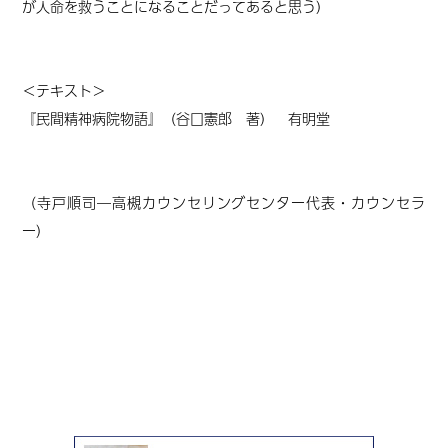
が人命を救うことになることだってあると思う
）
＜テキスト＞
『民間精神病院物語』（谷口憲郎 著） 有明堂
（寺戸順司―高槻カウンセリングセンター代表・カウンセラ
ー）