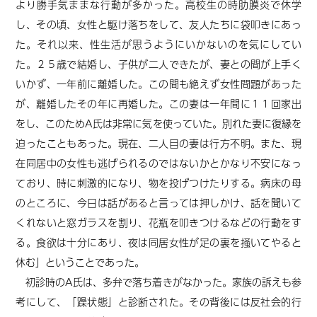
より勝手気ままな行動が多かった。高校生の時肋膜炎で休学
し、その頃、女性と駆け落ちをして、友人たちに袋叩きにあっ
た。それ以来、性生活が思うようにいかないのを気にしてい
た。２５歳で結婚し、子供が二人できたが、妻との間が上手く
いかず、一年前に離婚した。この間も絶えず女性問題があった
が、離婚したその年に再婚した。この妻は一年間に１１回家出
をし、このためA氏は非常に気を使っていた。別れた妻に復縁を
迫ったこともあった。現在、二人目の妻は行方不明。また、現
在同居中の女性も逃げられるのではないかとかなり不安になっ
ており、時に刺激的になり、物を投げつけたりする。病床の母
のところに、今日は話があると言っては押しかけ、話を聞いて
くれないと窓ガラスを割り、花瓶を叩きつけるなどの行動をす
る。食欲は十分にあり、夜は同居女性が足の裏を掻いてやると
休む」ということであった。
初診時のA氏は、多弁で落ち着きがなかった。家族の訴えも参
考にして、「躁状態」と診断された。その背後には反社会的行