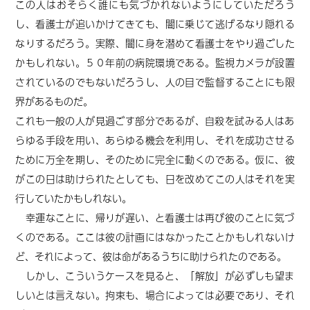
この人はおそらく誰にも気づかれないようにしていただろう
し、看護士が追いかけてきても、闇に乗じて逃げるなり隠れる
なりするだろう。実際、闇に身を潜めて看護士をやり過ごした
かもしれない。５０年前の病院環境である。監視カメラが設置
されているのでもないだろうし、人の目で監督することにも限
界があるものだ。
これも一般の人が見過ごす部分であるが、自殺を試みる人はあ
らゆる手段を用い、あらゆる機会を利用し、それを成功させる
ために万全を期し、そのために完全に動くのである。仮に、彼
がこの日は助けられたとしても、日を改めてこの人はそれを実
行していたかもしれない。
幸運なことに、帰りが遅い、と看護士は再び彼のことに気づ
くのである。ここは彼の計画にはなかったことかもしれないけ
ど、それによって、彼は命があるうちに助けられたのである。
しかし、こういうケースを見ると、「解放」が必ずしも望ま
しいとは言えない。拘束も、場合によっては必要であり、それ