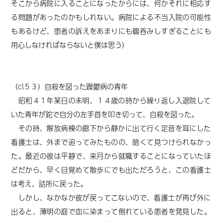
そこから病院に入ることになったからには、何かそれに相応す
る問題があったのかもしれない。病院による不当入院の可能性
もあるけど、患者の訴えをあまりにも鵜呑みしすぎることにも
用心しなければならないと僕は思う）
（cl５３）自殺を図った躁鬱病の青年
昭和４１年某日の未明、１４歳の時から繰り返し入退院して
いた青年が鉈で自分の左手首を叩き切って、自殺を図った。
その時、解放病棟の廊下から静かに出て行く足音を耳にした
看護士は、外まで追ってみたものの、暗くて見つけられなかっ
た。最近の彼は平静で、来月から就職することになっていたほ
どだから、早く目覚めて散歩にでも出ただろうと、この看護士
は考え、詰所に戻った。
しかし、なかなか彼が戻ってこないので、看護士が再び外に
出ると、薄明の庭で血に染まって倒れている患者を発見した。