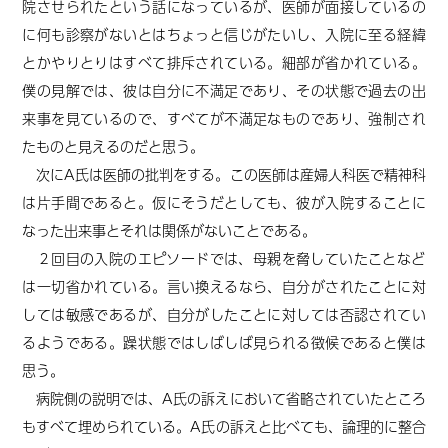
院させられたという話になっているが、医師が面接しているの
に何も診察がないとはちょっと信じがたいし、入院に至る経緯
とかやりとりはすべて排斥されている。細部が省かれている。
僕の見解では、彼は自分に不満足であり、その状態で過去の出
来事を見ているので、すべてが不満足なものであり、強制され
たものと見えるのだと思う。
次にA氏は医師の批判をする。この医師は産婦人科医で精神科
は片手間であると。仮にそうだとしても、彼が入院することに
なった出来事とそれは関係がないことである。
２回目の入院のエピソードでは、母親を脅していたことなど
は一切省かれている。言い換えるなら、自分がされたことに対
しては敏感であるが、自分がしたことに対しては否認されてい
るようである。躁状態ではしばしば見られる徴候であると僕は
思う。
病院側の説明では、A氏の訴えにおいて省略されていたところ
もすべて埋められている。A氏の訴えと比べても、論理的に整合