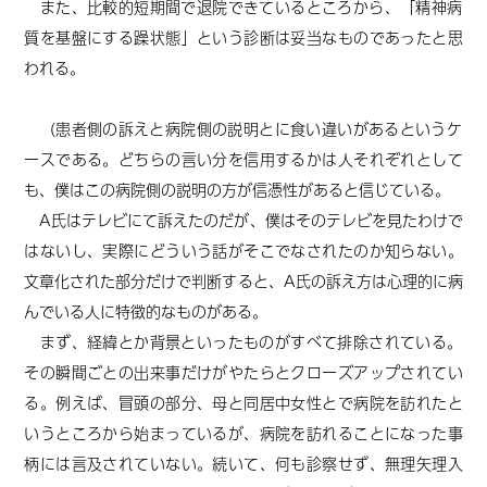
また、比較的短期間で退院できているところから、「精神病
質を基盤にする躁状態」という診断は妥当なものであったと思
われる。
（患者側の訴えと病院側の説明とに食い違いがあるというケ
ースである。どちらの言い分を信用するかは人それぞれとして
も、僕はこの病院側の説明の方が信憑性があると信じている。
A氏はテレビにて訴えたのだが、僕はそのテレビを見たわけで
はないし、実際にどういう話がそこでなされたのか知らない。
文章化された部分だけで判断すると、A氏の訴え方は心理的に病
んでいる人に特徴的なものがある。
まず、経緯とか背景といったものがすべて排除されている。
その瞬間ごとの出来事だけがやたらとクローズアップされてい
る。例えば、冒頭の部分、母と同居中女性とで病院を訪れたと
いうところから始まっているが、病院を訪れることになった事
柄には言及されていない。続いて、何も診察せず、無理矢理入