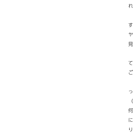
れ
見
ご
っ