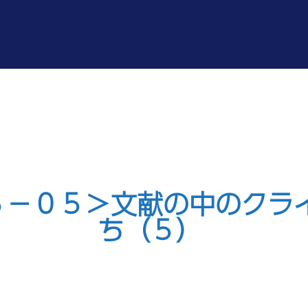
５－０５＞文献の中のクラ
ち（５）