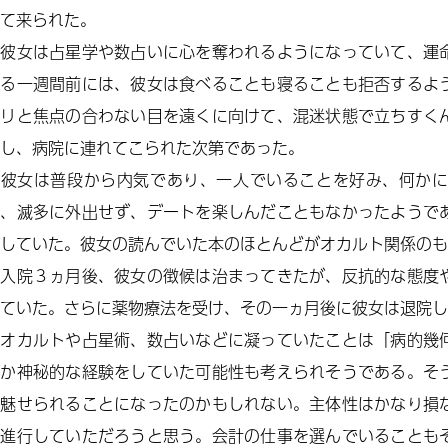
て来られた。
彼女は占星学や数占いに心を奪われるようになっていて、運
する一週間前には、彼女は食べることも寝ることも拒否するよ
ヤリと焦点の合わない目を遠くに向けて、混迷状態で立ちすく
し、病院に連れてこられた次第であった。
彼女は普段から内気であり、一人でいることを好み、何かに
て、滅多に外出せず、デートを楽しんだこともなかったようで
していた。彼女の読んでいた本のほとんどがオカルト関係のも
入院３ヵ月後、彼女の徴候は治まってきたが、反抗的な態度
ていた。さらに薬物療法を受け、その一ヵ月後に彼女は退院し
（オカルトや占星術、数占いなどに凝っていたことは「病的幾
何か神秘的な経験をしていた可能性も考えられそうである。そ
に魅せられることになったのかもしれない。主体性はかなり損
り進行していただろうと思う。会計の仕事を選んでいることも