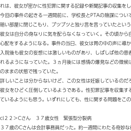
れは、彼女が密かに性犯罪に関する記録や新聞記事の収集をし
今回の事件の起きる一週間前に、学校長とPTAの陰謀につい
暗い部屋に閉じこもり、ブツブツと独り言を言っていたという
彼女は自分の身なりに気を配らなくなっていく。その頃から
心配をするようになる。事件の当日、彼女は胃の中の声に導か
入院後も彼女の妄想には激しいものがあり、しばしば他の患
われるようになっていた。３ヵ月後には感情の爆発などの徴候
のままの状態で残っていた。
（詳しいことは分からないけど、この女性は妊娠しているのだ
が彼女をひどく圧倒しているようである。性犯罪記事を収集す
ているようにも思う。いずれにしても、性に関する問題をこの
cl２２＞Cさん ３７歳女性 緊張型分裂病
３７歳のCさんは会計事務員だった。約一週間にわたる奇妙な