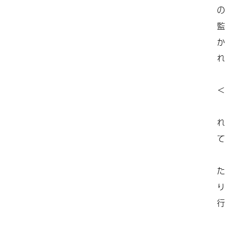
れ
＜
て
行