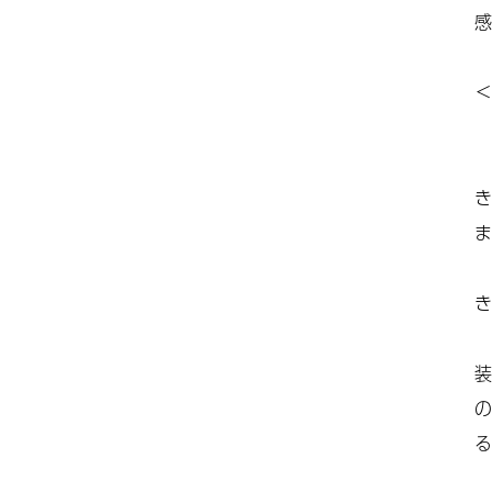
感
＜
ま
き
る
そ