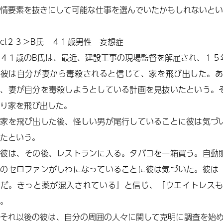
情要素を抜きにして可能な仕事を選んでいたかもしれないとい
cl２３＞B氏 ４１歳男性 妄想症
４１歳のB氏は、最近、建設工事の現場監督を解雇され、１５
彼は自分が妻から毒殺されると信じて、家を飛び出した。あ
き、妻が自分を毒殺しようとしている計画を見抜いたという。
り家を飛び出した。
家を飛び出した後、怪しい男が尾行していることに彼は気づ
たという。
彼は、その後、レストランに入る。タバコを一箱買う。自動
装のセロファンがしわになっていることに彼は気づいた。彼は
のだ。きっと薬が混入されている」と信じ、「ウエイトレス
。
れ以後の彼は、自分の周囲の人々に関して克明に調査を始めた