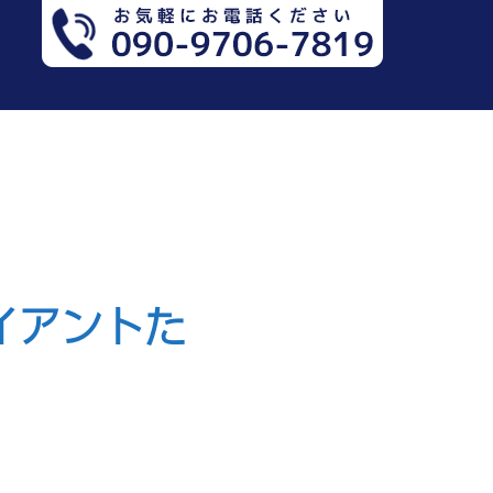
イアントた