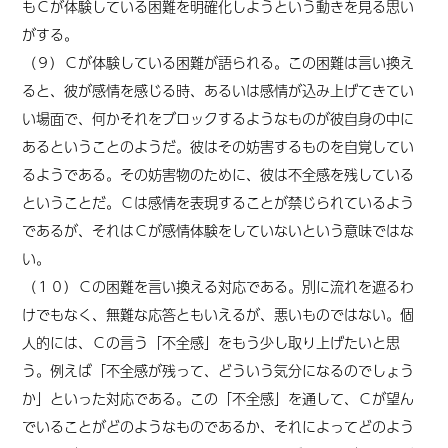
もＣが体験している困難を明確化しようという動きを見る思い
がする。
（９）Ｃが体験している困難が語られる。この困難は言い換え
ると、彼が感情を感じる時、あるいは感情が込み上げてきてい
い場面で、何かそれをブロックするようなものが彼自身の中に
あるということのようだ。彼はその妨害するものを自覚してい
るようである。その妨害物のために、彼は不全感を残している
ということだ。Ｃは感情を表現することが禁じられているよう
であるが、それはＣが感情体験をしていないという意味ではな
い。
（１０）Ｃの困難を言い換える対応である。別に流れを遮るわ
けでもなく、無難な応答ともいえるが、悪いものではない。個
人的には、Ｃの言う「不全感」をもう少し取り上げ
た
いと思
う。例えば「不全感が残って、どういう気分になるのでしょう
か」といった対応である。この「不全感」を通して、Ｃが望ん
でいることがどのようなものであるか、それによってどのよう