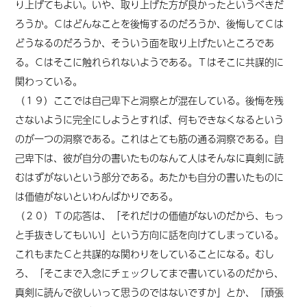
り上げてもよい。いや、取り上げた方が良かったというべきだ
ろうか。Ｃはどんなことを後悔するのだろうか、後悔してＣは
どうなるのだろうか、そういう面を取り上げたいところであ
る。Ｃはそこに触れられないようである。Ｔはそこに共謀的に
関わっている。
（１９）ここでは自己卑下と洞察とが混在している。後悔を残
さないように完全にしようとすれば、何もできなくなるという
のが一つの洞察である。これはとても筋の通る洞察である。自
己卑下は、彼が自分の書いたものなんて人はそんなに真剣に読
むはずがないという部分である。あたかも自分の書いたものに
は価値がないといわんばかりである。
（２０）Ｔの応答は、「それだけの価値がないのだから、もっ
と手抜きしてもいい」という方向に話を向けてしまっている。
これもまたＣと共謀的な関わりをしていることになる。むし
ろ、「そこまで入念にチェックしてまで書いているのだから、
真剣に読んで欲しいって思うのではないですか」とか、「頑張