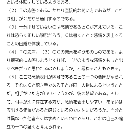
という体験はしているようである。
（２）Ｔの応答である。かなり直接的な問い方であるが、これ
は相手がＣだから通用するのである。
（３）十分出せていないのは感情であるとＣが答えている。こ
れは恐らく正しい解釈だろう。Ｃは書くことで感情を表出する
ことの困難を体験している。
（４）Ｔの応答。（３）のＣの発言を補う形のものである。よ
り探究的に応答しようとすれば、「どのような感情をもっと出
すべきだって思われるのでしょうか」と尋ねることもできる。
（５）ここで感情表出が困難であることの一つの要因が語られ
る。それはＣと聴き手であるＴとが同一人物によるということ
だ。相手がいた方がいいというのが、彼の希望である。そし
て、相手が別に存在する方が、感情を表出しやすい、あるいは
表出する価値があると感じているのではないだろうか。自分と
は異なった他者をＣは求めているわけであり、これは自己の確
立の一つの証明と考えられる。