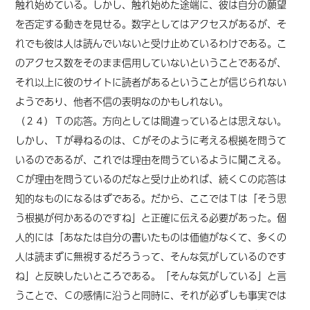
触れ始めている。しかし、触れ始めた途端に、彼は自分の願望
を否定する動きを見せる。数字としてはアクセスがあるが、そ
れでも彼は人は読んでいないと受け止めているわけである。こ
のアクセス数をそのまま信用していないということであるが、
それ以上に彼のサイトに読者があるということが信じられない
ようであり、他者不信の表明なのかもしれない。
（２４）Ｔの応答。方向としては間違っているとは思えない。
しかし、Ｔが尋ねるのは、Ｃがそのように考える根拠を問うて
いるのであるが、これでは理由を問うているように聞こえる。
Ｃが理由を問うているのだなと受け止めれば、続くＣの応答は
知的なものになるはずである。だから、ここではＴは「そう思
う根拠が何かあるのですね」と正確に伝える必要があった。個
人的には「あなたは自分の書いたものは価値がなくて、多くの
人は読まずに無視するだろうって、そんな気がしているのです
ね」と反映したいところである。「そんな気がしている」と言
うことで、Ｃの感情に沿うと同時に、それが必ずしも事実では