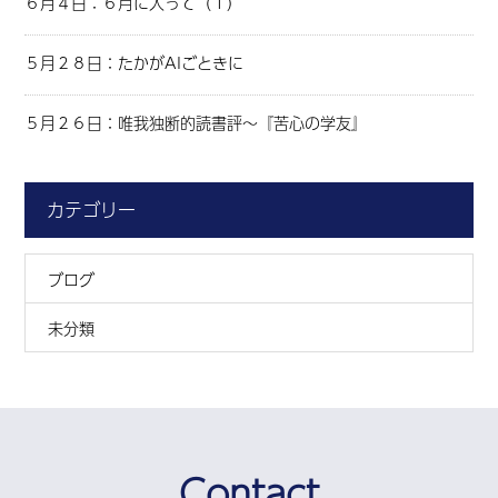
６月４日：６月に入って（１）
５月２８日：たかがAIごときに
５月２６日：唯我独断的読書評～『苦心の学友』
カテゴリー
ブログ
未分類
Contact