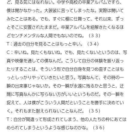
ど、見る気にはなれない。中学や高校の卒業アルバムですら、
僕は開かなかった。大袈裟に言ってしまったな。実際は開いて
みたことはある。でも、すぐに棚に仕舞って、それ以来、ずっ
とそこに安置されたままだ。卒業アルバムを紐解きたくなるほ
どセンチメンタルな人間でもないのでね。（３３）
T：過去の自分を見ることはもっと辛い。（３４）
C：辛いね。見たくもないね。でも、見たくないというのは、写
真や映像を通しての僕なんだ。こうして自分の体験を振り返っ
たりすることは、そういう形で自分自身を見つめ直すことはも
っとしっかりやっていきたいと思う。写真なんて、その時の一
瞬の出来事じゃないか。その一瞬が永遠に残るかと思うと、迂
闊に写真なんかに写らない方がいいというものだ。その一瞬を
捉えて、人は僕がこういう人間だということを勝手に決めてい
く。それもまた耐えられないことなんだ。（３５）
T：自分が間違って形成されてしまう、他の人たちの枠にあては
められてしまうというような感じなのかな。（３６）