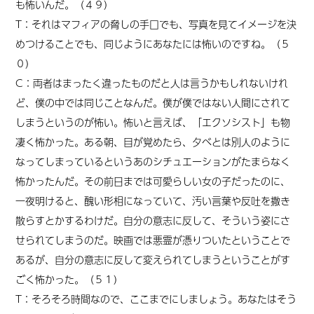
も怖いんだ。（４９）
T：それはマフィアの脅しの手口でも、写真を見てイメージを決
めつけることでも、同じようにあなたには怖いのですね。（５
０）
C：両者はまったく違ったものだと人は言うかもしれないけれ
ど、僕の中では同じことなんだ。僕が僕ではない人間にされて
しまうというのが怖い。怖いと言えば、「エクソシスト」も物
凄く怖かった。ある朝、目が覚めたら、夕べとは別人のように
なってしまっているというあのシチュエーションがたまらなく
怖かったんだ。その前日までは可愛らしい女の子だったのに、
一夜明けると、醜い形相になっていて、汚い言葉や反吐を撒き
散らすとかするわけだ。自分の意志に反して、そういう姿にさ
せられてしまうのだ。映画では悪霊が憑りついたということで
あるが、自分の意志に反して変えられてしまうということがす
ごく怖かった。（５１）
T：そろそろ時間なので、ここまでにしましょう。あなたはそう