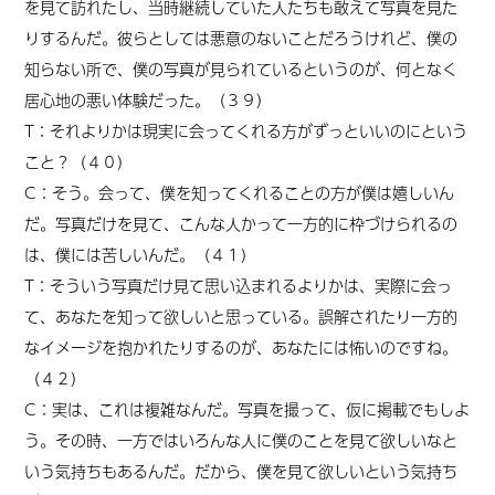
を見て訪れたし、当時継続していた人たちも敢えて写真を見た
りするんだ。彼らとしては悪意のないことだろうけれど、僕の
知らない所で、僕の写真が見られているというのが、何となく
居心地の悪い体験だった。（３９）
T：それよりかは現実に会ってくれる方がずっといいのにという
こと？（４０）
C：そう。会って、僕を知ってくれることの方が僕は嬉しいん
だ。写真だけを見て、こんな人かって一方的に枠づけられるの
は、僕には苦しいんだ。（４１）
T：そういう写真だけ見て思い込まれるよりかは、実際に会っ
て、あなたを知って欲しいと思っている。誤解されたり一方的
なイメージを抱かれたりするのが、あなたには怖いのですね。
（４２）
C：実は、これは複雑なんだ。写真を撮って、仮に掲載でもしよ
う。その時、一方ではいろんな人に僕のことを見て欲しいなと
いう気持ちもあるんだ。だから、僕を見て欲しいという気持ち