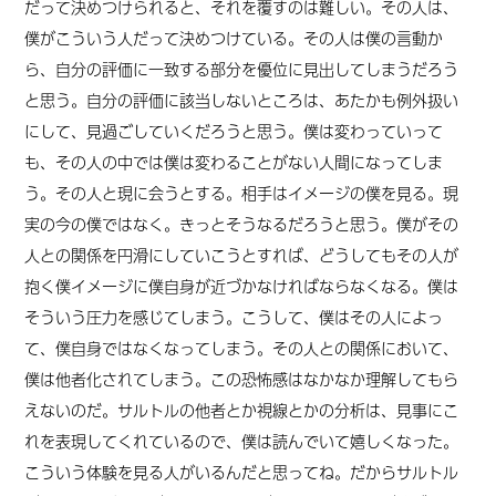
だって決めつけられると、それを覆すのは難しい。その人は、
僕がこういう人だって決めつけている。その人は僕の言動か
ら、自分の評価に一致する部分を優位に
見出して
しまうだろう
と思う。自分の評価に該当しないところは、あたかも例外扱い
にして、見過ごしていくだろうと思う。僕は変わっていって
も、その人の中では僕は変わることがない人間になってしま
う。その人と現に会うとする。相手はイメージの僕を見る。現
実の今の僕ではなく。きっとそうなるだろうと思う。僕
が
その
人との関係を円滑にしていこうとすれば、どうしてもその人が
抱く僕イメージに僕自身が近づかなければならなくなる。僕は
そういう圧力を感じてしまう。こうして、僕はその人によっ
て、僕自身ではなくなってしまう。その人との関係において、
僕は他者化されてしまう。この恐怖感はなかなか理解してもら
えないのだ。サルトルの他者とか視線とかの分析は、見事にこ
れを表現してくれているので、僕は読んでいて嬉しくなった。
こういう体験を見る人がいるんだと思ってね。だからサルトル