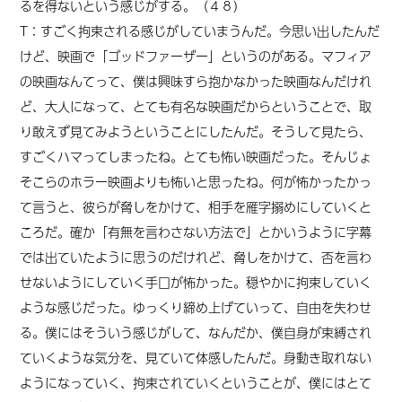
るを得ないという感じがする。（４８）
T：すごく拘束される感じがしていまうんだ。今思い出したんだ
けど、映画で「ゴッドファーザー」というのがある。マフィア
の映画なんてって、僕は興味すら抱かなかった映画なんだけれ
ど、大人になって、とても有名な映画だからということで、取
り敢えず見てみようということにしたんだ。そうして見たら、
すごくハマってしまったね。とても怖い映画だった。そんじょ
そこらのホラー映画よりも怖いと思ったね。何が怖かったかっ
て言うと、彼らが脅しをかけて、相手を雁字搦めにしていくと
ころだ。確か「有無を言わさない方法で」とかいうように字幕
では出ていたように思うのだけれど、脅しをかけて、否を言わ
せないようにしていく手口が怖かった。穏やかに拘束していく
ような感じだった。ゆっくり締め上げていって、自由を失わせ
る。僕にはそういう感じがして、なんだか、僕自身が束縛され
ていくような気分を、見ていて体感したんだ。身動き取れない
ようになっていく、拘束されていくということが、僕にはとて