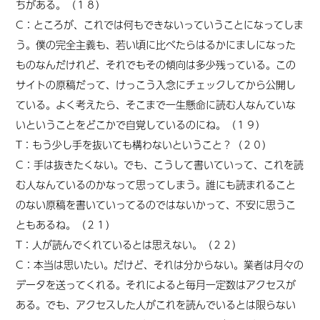
ちがある。（１８）
C：ところが、これでは何もできないっていうことになってしま
う。僕の完全主義も、若い頃に比べたらはるかにましになった
ものなんだけれど、それでもその傾向は多少残っている。この
サイトの原稿だって、けっこう入念にチェックしてから公開し
ている。よく考えたら、そこまで一生懸命に読む人なんていな
いということをどこかで自覚しているのにね。（１９）
T：もう少し手を抜いても構わないということ？（２０）
C：手は抜きたくない。でも、こうして書いていって、これを読
む人なんているのかなって思ってしまう。誰にも読まれること
のない原稿を書いていってるのではないかって、不安に思うこ
ともあるね。（２１）
T：人が読んでくれているとは思えない。（２２）
C：本当は思いたい。だけど、それは分からない。業者は月々の
データを送ってくれる。それによると毎月一定数はアクセスが
ある。でも、アクセスした人がこれを読んでいるとは限らない