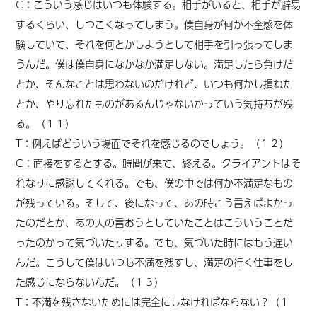
C：こういう感じはいつも体験する。相手がいると、相手が辟易
するくらい、しつこくなってしまう。僕自身が何か不全感を体
験していて、それを何とかしようとして相手を引っ張ってしま
うんだ。僕は僕自身になかなか満足しない。満足したら負けだ
とか、そんなことは思わないのだけれど、いつも何かし損ねた
とか、やり忘れたものがあるんじゃないかっていう気持ちが残
る。（１１）
T：例えばどういう場面でそれを感じるのでしょう。（１２）
C：面接をするとする。時間が来て、終える。クライアントはそ
れなりに感謝してくれる。でも、僕の中では何か不満足なもの
が残っている。そして、後になって、あの時こう言えばよかっ
たのだとか、あの人の言おうとしていたことはこういうことだ
ったのかって気づいたりする。でも、気づいた時にはもう遅い
んだ。こうして僕はいつも不満を残すし、満足の行く仕事をし
た感じにならないんだ。（１３）
T：不満を残さないためには完全にしなければならない？（１