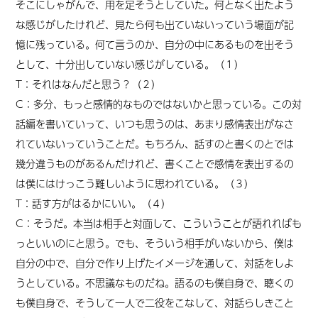
そこにしゃがんで、用を足そうとしていた。何となく出たよう
な感じがしたけれど、見たら何も出ていないっていう場面が記
憶に残っている。何て言うのか、自分の中にあるものを出そう
として、十分出していない感じがしている。（１）
T：それはなんだと思う？（２）
C：多分、もっと感情的なものではないかと思っている。この対
話編を書いていって、いつも思うのは、あまり感情表出がなさ
れていないっていうことだ。もちろん、話すのと書くのとでは
幾分違うものがあるんだけれど、書くことで感情を表出するの
は僕にはけっこう難しいように思われている。（３）
T：話す方がはるかにいい。（４）
C：そうだ。本当は相手と対面して、こういうことが語れればも
っといいのにと思う。でも、そういう相手がいないから、僕は
自分の中で、自分で作り上げたイメージを通して、対話をしよ
うとしている。不思議なものだね。語るのも僕自身で、聴くの
も僕自身で、そうして一人で二役をこなして、対話らしきこと