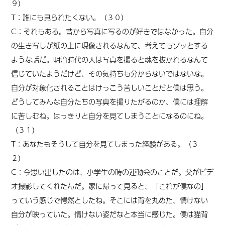
９）
T：誰にも見られたくない。（３０）
C：それもある。昔から写真に写るのが好きではなかった。自分
の生き写しが紙の上に現像されるなんて、考えてもゾッとする
ような話だ。明治時代の人は写真を撮ると魂を抜かれるなんて
信じていたようだけど、その気持ちも分からないではないな。
自分が対象化されることはけっこう苦しいことだと僕は思う。
どうしてみんな自分たちの写真を撮りたがるのか、僕には理解
に苦しむね。はっきりと自分を見てしまうことになるのにね。
（３１）
T：あなたもそうして自分を見てしまった経験がある。（３
２）
C：今思い出したのは、小学生の時の運動会のことだ。父がビデ
オ撮影してくれたんだ。家に帰って見ると、「これが僕なの」
っていう感じで愕然としたね。そこには背を丸めた、情けない
自分が映っていた。情けない姿だなと本当に感じた。僕は猫背