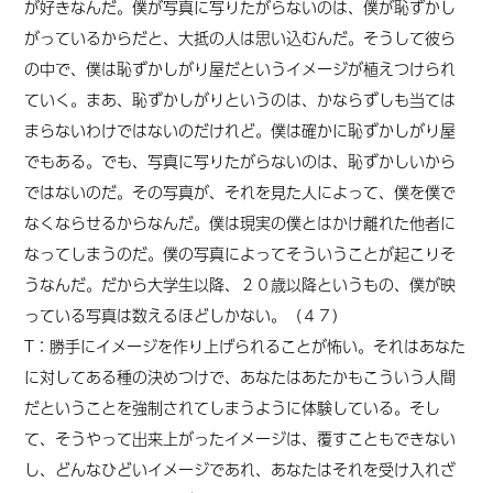
が好きなんだ。僕が写真に写りたがらないのは、僕が恥ずかし
がっているからだと、大抵の人は思い込むんだ。そうして彼ら
の中で、僕は恥ずかしがり屋だというイメージが植えつけられ
ていく。まあ、恥ずかしがりというのは、かならずしも当ては
まらないわけではないのだけれど。僕は確かに恥ずかしがり屋
でもある。でも、写真に写りたがらないのは、恥ずかしいから
ではないのだ。その写真が、それを見た人によって、僕を僕で
なくならせるからなんだ。僕は現実の僕とはかけ離れた他者に
なってしまうのだ。僕の写真によってそういうことが起こりそ
うなんだ。だから大学生以降、２０歳以降というもの、僕が映
っている写真は数えるほどしかない。（４７）
T：勝手にイメージを作り上げられることが怖い。それはあなた
に対してある種の決めつけで、あなたはあたかもこういう人間
だということを強制されてしまうように体験している。そし
て、そうやって出来上がったイメージは、覆すこともできない
し、どんなひどいイメージであれ、あなたはそれを受け入れざ