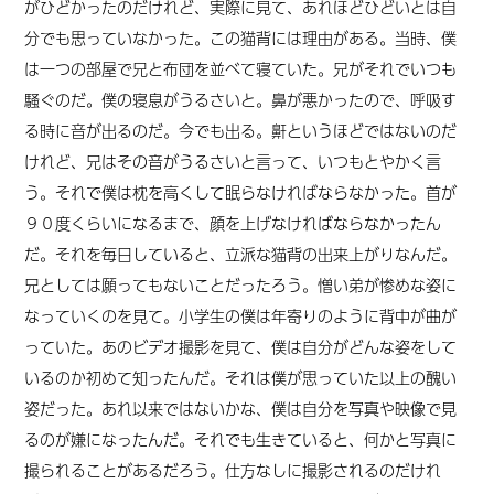
がひどかったのだけれど、実際に見て、あれほどひどいとは自
分でも思っていなかった。この猫背には理由がある。当時、僕
は一つの部屋で兄と布団を並べて寝ていた。兄がそれでいつも
騒ぐのだ。僕の寝息がうるさいと。鼻が悪かったので、呼吸す
る時に音が出るのだ。今でも出る。鼾というほどではないのだ
けれど、兄はその音がうるさいと言って、いつもとやかく言
う。それで僕は枕を高くして眠らなければならなかった。首が
９０度くらいになるまで、顔を上げなければならなかったん
だ。それを毎日していると、立派な猫背の出来上がりなんだ。
兄としては願ってもないことだったろう。憎い弟が惨めな姿に
なっていくのを見て。小学生の僕は年寄りのように背中が曲が
っていた。あのビデオ撮影を見て、僕は自分がどんな姿をして
いるのか初めて知ったんだ。それは僕が思っていた以上の醜い
姿だった。あれ以来ではないかな、僕は自分を写真や映像で見
るのが嫌になったんだ。それでも生きていると、何かと写真に
撮られることがあるだろう。仕方なしに撮影されるのだけれ