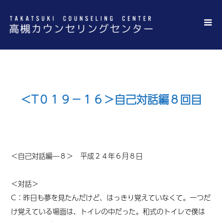
＜T０１９－１６＞自己対話編８回目
＜自己対話編―８＞ 平成２４年６月８日
＜対話＞
C：昨日も夢を見たんだけど、はっきり覚えていなくて。一つだ
け覚えている場面は、トイレの中だった。和式のトイレで僕は