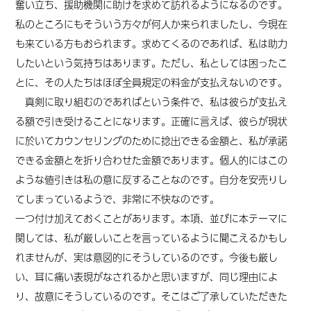
奮い立ち、援助機関に助けを求めて訪れるようになるのです。
私のところにもそういう方々が何人か来られましたし、今現在
も来ている方もおられます。求めてくるのであれば、私は助力
したいという気持ちはあります。ただし、私としては困ったこ
とに、その人たちはほぼ全員規定の料金が支払えないのです。
真剣に取り組むのであればという条件で、私は彼らが支払え
る額で引き受けることになります。正確に言えば、彼らが現状
に於いてカウンセリングのために捻出できる金額と、私が承諾
できる金額とを折り合わせた金額であります。個人的にはこの
ような値引きは私の意に反することなのです。自分を安売りし
てしまっているようで、非常に不快なのです。
一つ付け加えておくことがあります。本項、並びに本テーマに
関しては、私が厳しいことを言っているように聞こえるかもし
れませんが、実は意図的にそうしているのです。今後も厳し
い、耳に痛い表現がなされるかと思いますが、同じ理由によ
り、故意にそうしているのです。そこはご了承していただきた