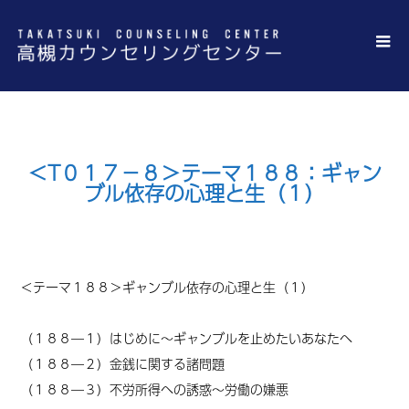
＜T０１７－８＞テーマ１８８：ギャン
ブル依存の心理と生（１）
＜テーマ１８８＞ギャンブル依存の心理と生（１）
（１８８―１）はじめに～ギャンブルを止めたいあなたへ
（１８８―２）金銭に関する諸問題
（１８８―３）不労所得への誘惑～労働の嫌悪