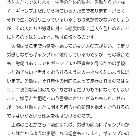
うな人たちであります。生活のための糧を、労働からではな
く、ギャンブルだけから得ている人たちであります。恐らく、
それで生活が成り立っているいるうちは気が付かないでしょう
が、その人たちの労働に対する態度は後で当人を苦しめること
になるのではないかと、私は危惧するのです。
実際はそこまで労働を拒絶していない人の方が多い、つまり
労働しながらギャンブルに依存しているのですが、その場合で
も、労働はあくまでもギャンブルの軍資金を得るための手段に
しか過ぎないと考えておられるような人も少なくないように思
います。労働は、それ自体の目的によって遂行されるのではな
く、二次的な目的のためになされるだけのものになってしまい
ます。嫌悪とか拒絶という言葉はきつすぎるかもしれません
が、やはり働くことに関する何らかの問題を抱えておられるの
ではないかという印象を私は受けるのです。
上述のことがさらに前進すれば、労働の前面にギャンブルが
立ちはだかるような事態になる場合もあります。ギャンブルの