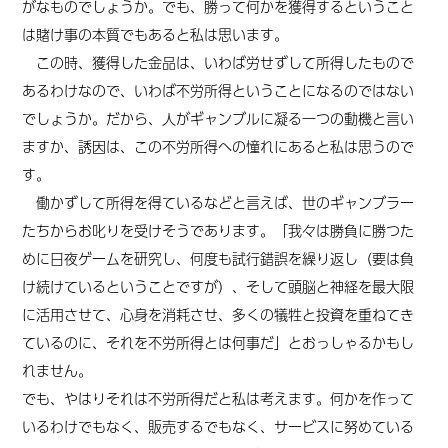
がなものでしょうか。でも、勝って何かを獲得するということ
は賭け事の本質でもあると私は思います。
この時、獲得した金品は、いわば労せずして所得したもので
あるわけなので、いわば不労所得ということになるのではない
でしょうか。だから、人がギャンブルに凝る一つの動機と言い
ますか、誘因は、この不労所得への憧れにあると私は思うので
す。
働かずして所得を得ているなどと言えば、世のギャンブラー
たちからお叱りを受けそうであります。「我々は勝負に勝つた
めに日夜ゲームを研究し、何度も試行錯誤を繰り返し（要は負
け続けているということですが）、そして頭脳と神経を最大限
に活用させて、心身を消耗させ、多くの犠牲と投資を重ねてき
ているのに、それを不労所得とは何事だ」とおっしゃるかもし
れません。
でも、やはりそれは不労所得だと私は考えます。何かを作って
いるわけでもなく、販売するでもなく、サービスに努めている