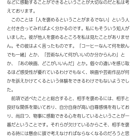
などに感動することができるということが大切なのだと私は考
えております。
このことは「人を褒めるということがまるでない」という人
と付き合ってみればよく分かるのです。私にもそういう知人が
いました。彼が他人を褒めるところを私は見たことがありませ
ん。その彼はよく言ったものです。「コーヒーなんて何を飲ん
でも一緒」とか、「芸術なんて何がいいのか分からんわ」と
か、「あの映画、どこがいいんだ」とか。個々の違いを感じ取
るほど感受性が優れているわけでもなく、映画や芸術作品が何
かを訴えかけてくるという体験をできるわけでもないようでし
た。
前項で述べたことと総合すると、相手を褒めるには、相手と
良好な関係を築いており、自分自身が高い自尊感情を有してお
り、尚且つ、物事に感動できる心を有しているということが一
番だということです。それらが欠けているからこそ、相手を褒
める時には懸命に頭で考えなければならなくなるのだろうと思